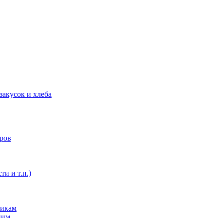
закусок и хлеба
оров
ти и т.п.)
никам
ним