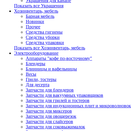
Украшения для канапе
Показать все Украшения
Хозинвентарь, мебель
Барная мебель
Новинки
Прочее
Средства гигиены
Средства уборки
Средства упаковки
Показать все Хозинвентарь, мебель
Электрооборудование
Аппараты "кофе по-восточному"
Блендеры
Блинницы и вафельницы
Весы
Грили, тостеры
Для десерта
Запчасти для блендеров
Запчасти для вакуумных упаковщиков
Запчасти для грилей и тостеров
Запчасти для индукционных плит и микроволновок
Запчасти для миксеров
Запчасти для овощерезок
Запчасти для слайсеров
Запчасти для соковыжималок