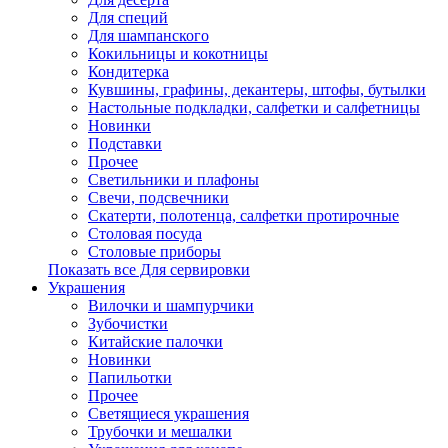
Для специй
Для шампанского
Кокильницы и кокотницы
Кондитерка
Кувшины, графины, декантеры, штофы, бутылки
Настольные подкладки, салфетки и салфетницы
Новинки
Подставки
Прочее
Светильники и плафоны
Свечи, подсвечники
Скатерти, полотенца, салфетки протирочные
Столовая посуда
Столовые приборы
Показать все Для сервировки
Украшения
Вилочки и шампурчики
Зубочистки
Китайские палочки
Новинки
Папильотки
Прочее
Светящиеся украшения
Трубочки и мешалки