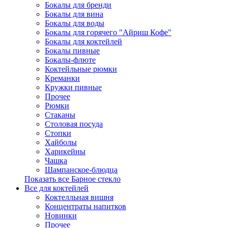
Бокалы для бренди
Бокалы для вина
Бокалы для воды
Бокалы для горячего "Айриш Кофе"
Бокалы для коктейлей
Бокалы пивные
Бокалы-флюте
Коктейльные рюмки
Креманки
Кружки пивные
Прочее
Рюмки
Стаканы
Столовая посуда
Стопки
Хайболы
Харикейны
Чашка
Шампанское-блюдца
Показать все Барное стекло
Все для коктейлей
Коктелльная вишня
Концентраты напитков
Новинки
Прочее