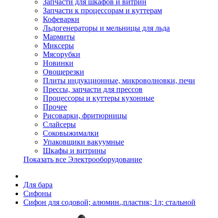
Запчасти для шкафов и витрин
Запчасти к процессорам и куттерам
Кофеварки
Льдогенераторы и мельницы для льда
Мармиты
Миксеры
Мясорубки
Новинки
Овощерезки
Плиты индукционные, микроволновки, печи
Прессы, запчасти для прессов
Процессоры и куттеры кухонные
Прочее
Рисоварки, фритюрницы
Слайсеры
Соковыжималки
Упаковщики вакуумные
Шкафы и витрины
Показать все Электрооборудование
Для бара
Сифоны
Сифон для содовой; алюмин.,пластик; 1л; стальной