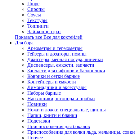
Пюре
Сиропы
Соусы
Текстуры
Топпинги
Чай-концентрат
Показать все Все для коктейлей
Для бара
Ареометры и термометры
Гейзеры и дозаторы, помпы
Джиггеры, мерная посуда, линейки
Диспенсеры, емкости, запчасти
Запчасти для сифонов и баллончики
Коврики и сетки барные
Контейнеры и емкости
Лимонадники и аксессуары
Наборы барные
Нарзанники, штопора и пробки
Новинки
Ножи и ложки специальные, щипцы
Папки, книги и бланки
Подставки
Приспособления для бокалов
Приспособления для колки льда, мельницы, совки
Прочее