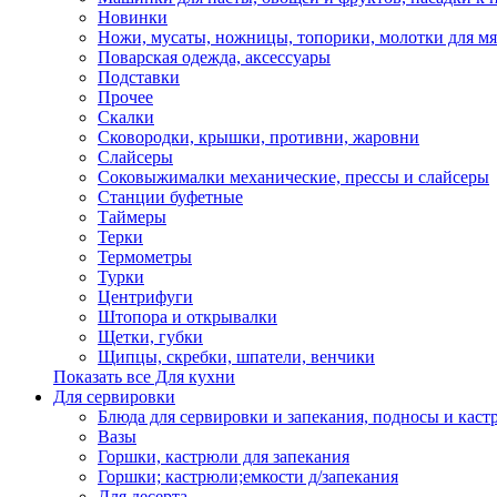
Новинки
Ножи, мусаты, ножницы, топорики, молотки для мя
Поварская одежда, аксессуары
Подставки
Прочее
Скалки
Сковородки, крышки, противни, жаровни
Слайсеры
Соковыжималки механические, прессы и слайсеры
Станции буфетные
Таймеры
Терки
Термометры
Турки
Центрифуги
Штопора и открывалки
Щетки, губки
Щипцы, скребки, шпатели, венчики
Показать все Для кухни
Для сервировки
Блюда для сервировки и запекания, подносы и каст
Вазы
Горшки, кастрюли для запекания
Горшки; кастрюли;емкости д/запекания
Для десерта