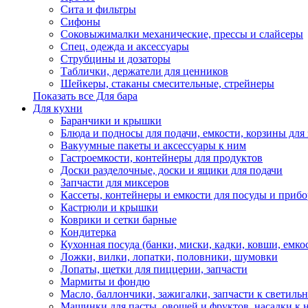
Сита и фильтры
Сифоны
Соковыжималки механические, прессы и слайсеры
Спец. одежда и аксессуары
Струбцины и дозаторы
Таблички, держатели для ценников
Шейкеры, стаканы смесительные, стрейнеры
Показать все Для бара
Для кухни
Баранчики и крышки
Блюда и подносы для подачи, емкости, корзины для 
Вакуумные пакеты и аксессуары к ним
Гастроемкости, контейнеры для продуктов
Доски разделочные, доски и ящики для подачи
Запчасти для миксеров
Кассеты, контейнеры и емкости для посуды и приб
Кастрюли и крышки
Коврики и сетки барные
Кондитерка
Кухонная посуда (банки, миски, кадки, ковши, емкос
Ложки, вилки, лопатки, половники, шумовки
Лопаты, щетки для пиццерии, запчасти
Мармиты и фондю
Масло, баллончики, зажигалки, запчасти к светиль
Машинки для пасты, овощей и фруктов, насадки к 