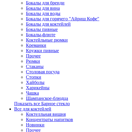
Бокалы для бренди
Бокалы для вина
Бокалы для воды
Бокалы для горячего "Айриш Кофе"
Бокалы для коктейлей
Бокалы пивные
Бокалы-флюте
Коктейльные рюмки
Креманки
Кружки пивные
Прочее
Рюмки
Стаканы
Столовая посуда
Стопки
Хайболы
Харикейны
Чашка
Шампанское-блюдца
Показать все Барное стекло
Все для коктейлей
Коктелльная вишня
Концентраты напитков
Новинки
Прочее