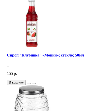
Сироп ”Клубника” «Монин»; стекло; 50мл
..
155 р.
В корзину