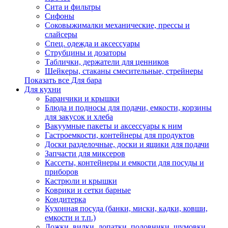
Сита и фильтры
Сифоны
Соковыжималки механические, прессы и
слайсеры
Спец. одежда и аксессуары
Струбцины и дозаторы
Таблички, держатели для ценников
Шейкеры, стаканы смесительные, стрейнеры
Показать все Для бара
Для кухни
Баранчики и крышки
Блюда и подносы для подачи, емкости, корзины
для закусок и хлеба
Вакуумные пакеты и аксессуары к ним
Гастроемкости, контейнеры для продуктов
Доски разделочные, доски и ящики для подачи
Запчасти для миксеров
Кассеты, контейнеры и емкости для посуды и
приборов
Кастрюли и крышки
Коврики и сетки барные
Кондитерка
Кухонная посуда (банки, миски, кадки, ковши,
емкости и т.п.)
Ложки, вилки, лопатки, половники, шумовки