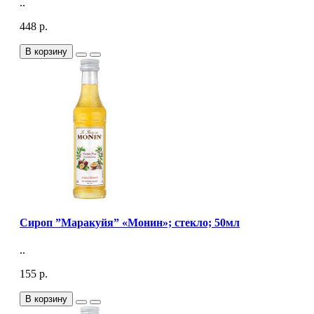
..
448 р.
В корзину
Сироп ”Маракуйя” «Монин»; стекло; 50мл
..
155 р.
В корзину