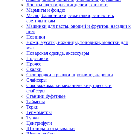
Лопаты, щетки для пиццерии, запчасти
Мармиты и фондю
Масло, баллончики, зажигалки, запчасти к
светильникам
Машинки для пасты, овощей и фруктов, насадки к
ним
Новинки
Ножи, мусаты, ножницы, топорики, молотки для
мяса
Поварская одежда, аксессуары
Подставки
Прочее
Скалки
Сковородки, крышки, противни, жаровни
Слайсеры
Соковыжималки механические, прессы и
слайсеры
Станции буфетные
Таймеры
Терки
Термометры
Турки
Центрифуги
Штопора и открывалки
Щетки, губки