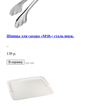
Щипцы для сахара «M18»; сталь нерж.
..
139 р.
В корзину