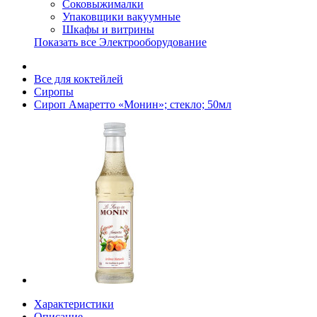
Соковыжималки
Упаковщики вакуумные
Шкафы и витрины
Показать все Электрооборудование
Все для коктейлей
Сиропы
Сироп Амаретто «Монин»; стекло; 50мл
Характеристики
Описание