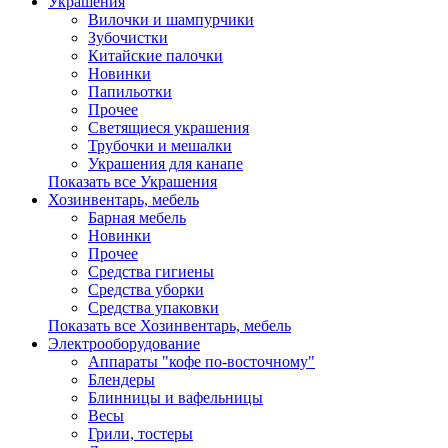
Украшения
Вилочки и шампурчики
Зубочистки
Китайские палочки
Новинки
Папильотки
Прочее
Светящиеся украшения
Трубочки и мешалки
Украшения для канапе
Показать все Украшения
Хозинвентарь, мебель
Барная мебель
Новинки
Прочее
Средства гигиены
Средства уборки
Средства упаковки
Показать все Хозинвентарь, мебель
Электрооборудование
Аппараты "кофе по-восточному"
Блендеры
Блинницы и вафельницы
Весы
Грили, тостеры