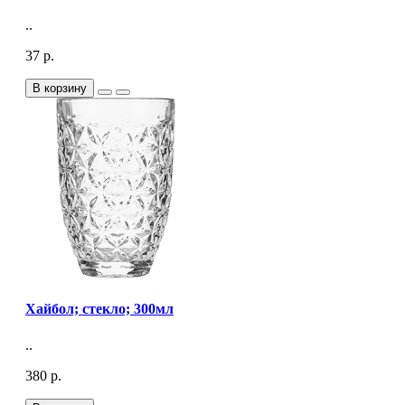
..
37 р.
В корзину
Хайбол; стекло; 300мл
..
380 р.