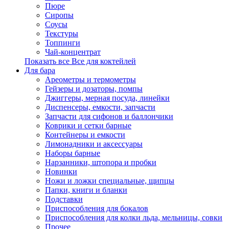
Пюре
Сиропы
Соусы
Текстуры
Топпинги
Чай-концентрат
Показать все Все для коктейлей
Для бара
Ареометры и термометры
Гейзеры и дозаторы, помпы
Джиггеры, мерная посуда, линейки
Диспенсеры, емкости, запчасти
Запчасти для сифонов и баллончики
Коврики и сетки барные
Контейнеры и емкости
Лимонадники и аксессуары
Наборы барные
Нарзанники, штопора и пробки
Новинки
Ножи и ложки специальные, щипцы
Папки, книги и бланки
Подставки
Приспособления для бокалов
Приспособления для колки льда, мельницы, совки
Прочее