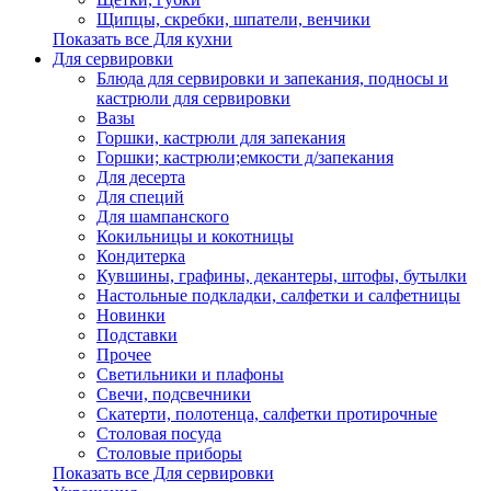
Щипцы, скребки, шпатели, венчики
Показать все Для кухни
Для сервировки
Блюда для сервировки и запекания, подносы и
кастрюли для сервировки
Вазы
Горшки, кастрюли для запекания
Горшки; кастрюли;емкости д/запекания
Для десерта
Для специй
Для шампанского
Кокильницы и кокотницы
Кондитерка
Кувшины, графины, декантеры, штофы, бутылки
Настольные подкладки, салфетки и салфетницы
Новинки
Подставки
Прочее
Светильники и плафоны
Свечи, подсвечники
Скатерти, полотенца, салфетки протирочные
Столовая посуда
Столовые приборы
Показать все Для сервировки