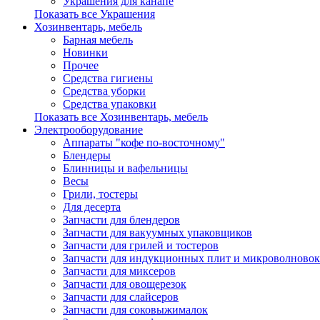
Украшения для канапе
Показать все Украшения
Хозинвентарь, мебель
Барная мебель
Новинки
Прочее
Средства гигиены
Средства уборки
Средства упаковки
Показать все Хозинвентарь, мебель
Электрооборудование
Аппараты "кофе по-восточному"
Блендеры
Блинницы и вафельницы
Весы
Грили, тостеры
Для десерта
Запчасти для блендеров
Запчасти для вакуумных упаковщиков
Запчасти для грилей и тостеров
Запчасти для индукционных плит и микроволновок
Запчасти для миксеров
Запчасти для овощерезок
Запчасти для слайсеров
Запчасти для соковыжималок