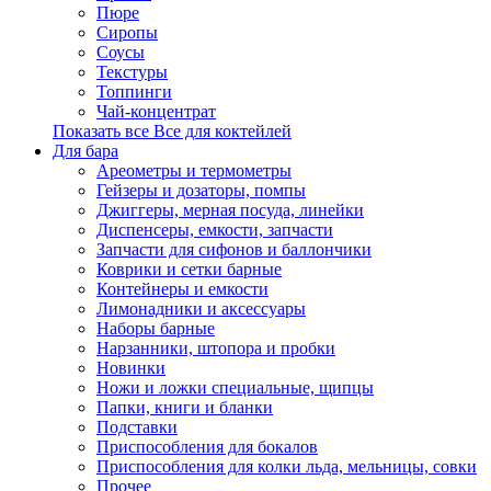
Пюре
Сиропы
Соусы
Текстуры
Топпинги
Чай-концентрат
Показать все Все для коктейлей
Для бара
Ареометры и термометры
Гейзеры и дозаторы, помпы
Джиггеры, мерная посуда, линейки
Диспенсеры, емкости, запчасти
Запчасти для сифонов и баллончики
Коврики и сетки барные
Контейнеры и емкости
Лимонадники и аксессуары
Наборы барные
Нарзанники, штопора и пробки
Новинки
Ножи и ложки специальные, щипцы
Папки, книги и бланки
Подставки
Приспособления для бокалов
Приспособления для колки льда, мельницы, совки
Прочее