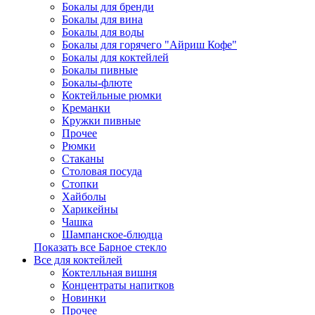
Бокалы для бренди
Бокалы для вина
Бокалы для воды
Бокалы для горячего "Айриш Кофе"
Бокалы для коктейлей
Бокалы пивные
Бокалы-флюте
Коктейльные рюмки
Креманки
Кружки пивные
Прочее
Рюмки
Стаканы
Столовая посуда
Стопки
Хайболы
Харикейны
Чашка
Шампанское-блюдца
Показать все Барное стекло
Все для коктейлей
Коктелльная вишня
Концентраты напитков
Новинки
Прочее