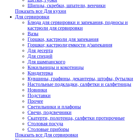
Щипцы, скребки, шпатели, венчики
Показать все Для кухни
Для сервировки
Блюда для сервировки и запекания, подносы и
кастрюли для сервировки
Вазы
Горшки, кастрюли для запекания
Горшки; кастрюли;емкости д/запекания
Для десерта
Для специй
Для шампанского
Кокильницы и кокотницы
Кондитерка
Кувшины, графины, декантеры, штофы, бутылки
Настольные подкладки, салфетки и салфетницы
Новинки
Подставки
Прочее
Светильники и плафоны
Свечи, подсвечники
Скатерти, полотенца, салфетки протирочные
Столовая посуда
Столовые приборы
Показать все Для сервировки