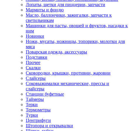
Лопаты, щетки для пиццерии, запчасти
Мармиты и фондю
Масло, баллончики, зажигалки, запчасти к
светильникам
Машинки для пасты, овощей и фруктов, насадки к
ним
Новинки
Ножи, мусаты, ножницы, топорики, молотки для
мяса
Поварская одежда, аксессуары
Подставки
Прочее
Скалки
Сковородки, крышки, противни, жаровни
Слайсеры
Соковыжималки механические, прессы и
слайсеры
Станции буфетные
Таймеры
Терки
Термометры
Турки
Центрифуги
Штопора и открывалки
Щетки, губки