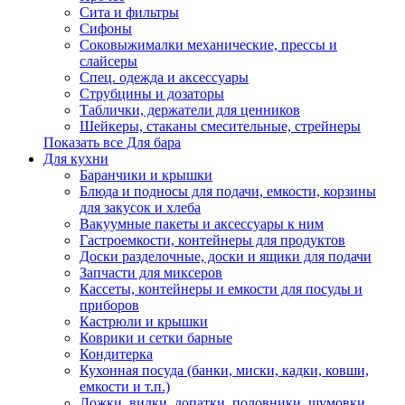
Сита и фильтры
Сифоны
Соковыжималки механические, прессы и
слайсеры
Спец. одежда и аксессуары
Струбцины и дозаторы
Таблички, держатели для ценников
Шейкеры, стаканы смесительные, стрейнеры
Показать все Для бара
Для кухни
Баранчики и крышки
Блюда и подносы для подачи, емкости, корзины
для закусок и хлеба
Вакуумные пакеты и аксессуары к ним
Гастроемкости, контейнеры для продуктов
Доски разделочные, доски и ящики для подачи
Запчасти для миксеров
Кассеты, контейнеры и емкости для посуды и
приборов
Кастрюли и крышки
Коврики и сетки барные
Кондитерка
Кухонная посуда (банки, миски, кадки, ковши,
емкости и т.п.)
Ложки, вилки, лопатки, половники, шумовки