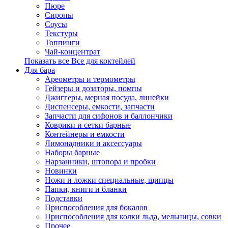
Пюре
Сиропы
Соусы
Текстуры
Топпинги
Чай-концентрат
Показать все Все для коктейлей
Для бара
Ареометры и термометры
Гейзеры и дозаторы, помпы
Джиггеры, мерная посуда, линейки
Диспенсеры, емкости, запчасти
Запчасти для сифонов и баллончики
Коврики и сетки барные
Контейнеры и емкости
Лимонадники и аксессуары
Наборы барные
Нарзанники, штопора и пробки
Новинки
Ножи и ложки специальные, щипцы
Папки, книги и бланки
Подставки
Приспособления для бокалов
Приспособления для колки льда, мельницы, совки
Прочее