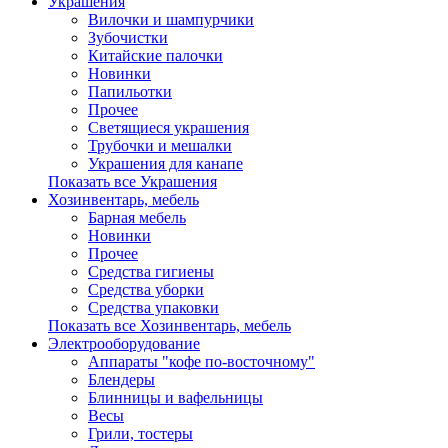
Украшения
Вилочки и шампурчики
Зубочистки
Китайские палочки
Новинки
Папильотки
Прочее
Светящиеся украшения
Трубочки и мешалки
Украшения для канапе
Показать все Украшения
Хозинвентарь, мебель
Барная мебель
Новинки
Прочее
Средства гигиены
Средства уборки
Средства упаковки
Показать все Хозинвентарь, мебель
Электрооборудование
Аппараты "кофе по-восточному"
Блендеры
Блинницы и вафельницы
Весы
Грили, тостеры