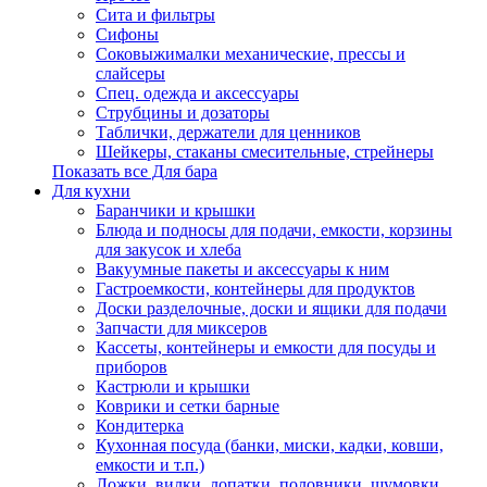
Сита и фильтры
Сифоны
Соковыжималки механические, прессы и
слайсеры
Спец. одежда и аксессуары
Струбцины и дозаторы
Таблички, держатели для ценников
Шейкеры, стаканы смесительные, стрейнеры
Показать все Для бара
Для кухни
Баранчики и крышки
Блюда и подносы для подачи, емкости, корзины
для закусок и хлеба
Вакуумные пакеты и аксессуары к ним
Гастроемкости, контейнеры для продуктов
Доски разделочные, доски и ящики для подачи
Запчасти для миксеров
Кассеты, контейнеры и емкости для посуды и
приборов
Кастрюли и крышки
Коврики и сетки барные
Кондитерка
Кухонная посуда (банки, миски, кадки, ковши,
емкости и т.п.)
Ложки, вилки, лопатки, половники, шумовки