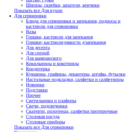
Щипцы, скребки, шпатели, венчики
Показать все Для кухни
Для сервировки
Блюда для сервировки и запекания, подносы и
кастрюли для сервировки
Вазы
Горшки, кастрюли для запекания
Горшки; кастрюли;емкости д/запекания
Для десерта
Для специй
Для шампанского
Кокильницы и кокотницы
Кондитерка
Кувшины, графины, декантеры, штофы, бутылки
Настольные подкладки, салфетки и салфетницы
Новинки
Подставки
Прочее
Светильники и плафоны
Свечи, подсвечники
Скатерти, полотенца, салфетки протирочные
Столовая посуда
Столовые приборы
Показать все Для сервировки