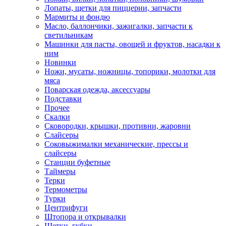
Лопаты, щетки для пиццерии, запчасти
Мармиты и фондю
Масло, баллончики, зажигалки, запчасти к
светильникам
Машинки для пасты, овощей и фруктов, насадки к
ним
Новинки
Ножи, мусаты, ножницы, топорики, молотки для
мяса
Поварская одежда, аксессуары
Подставки
Прочее
Скалки
Сковородки, крышки, противни, жаровни
Слайсеры
Соковыжималки механические, прессы и
слайсеры
Станции буфетные
Таймеры
Терки
Термометры
Турки
Центрифуги
Штопора и открывалки
Щетки, губки