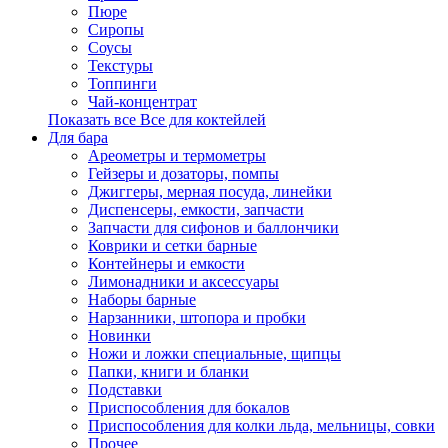
Пюре
Сиропы
Соусы
Текстуры
Топпинги
Чай-концентрат
Показать все Все для коктейлей
Для бара
Ареометры и термометры
Гейзеры и дозаторы, помпы
Джиггеры, мерная посуда, линейки
Диспенсеры, емкости, запчасти
Запчасти для сифонов и баллончики
Коврики и сетки барные
Контейнеры и емкости
Лимонадники и аксессуары
Наборы барные
Нарзанники, штопора и пробки
Новинки
Ножи и ложки специальные, щипцы
Папки, книги и бланки
Подставки
Приспособления для бокалов
Приспособления для колки льда, мельницы, совки
Прочее