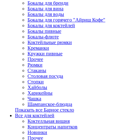
Бокалы для бренди
Бокалы для вина
Бокалы для воды
Бокалы для горячего "Айриш Кофе"
Бокалы для коктейлей
Бокалы пивные
Бокалы-флюте
Коктейльные рюмки
Креманки
Кружки пивные
Прочее
Рюмки
Стаканы
Столовая посуда
Стопки
Хайболы
Харикейны
Чашка
Шампанское-блюдца
Показать все Барное стекло
Все для коктейлей
Коктелльная вишня
Концентраты напитков
Новинки
Прочее