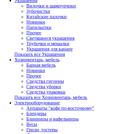
Украшения
Вилочки и шампурчики
Зубочистки
Китайские палочки
Новинки
Папильотки
Прочее
Светящиеся украшения
Трубочки и мешалки
Украшения для канапе
Показать все Украшения
Хозинвентарь, мебель
Барная мебель
Новинки
Прочее
Средства гигиены
Средства уборки
Средства упаковки
Показать все Хозинвентарь, мебель
Электрооборудование
Аппараты "кофе по-восточному"
Блендеры
Блинницы и вафельницы
Весы
Грили, тостеры