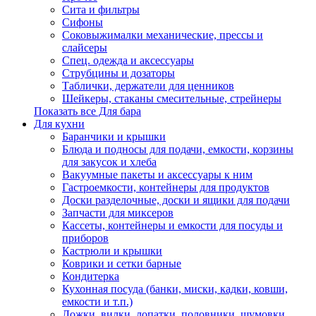
Сита и фильтры
Сифоны
Соковыжималки механические, прессы и
слайсеры
Спец. одежда и аксессуары
Струбцины и дозаторы
Таблички, держатели для ценников
Шейкеры, стаканы смесительные, стрейнеры
Показать все Для бара
Для кухни
Баранчики и крышки
Блюда и подносы для подачи, емкости, корзины
для закусок и хлеба
Вакуумные пакеты и аксессуары к ним
Гастроемкости, контейнеры для продуктов
Доски разделочные, доски и ящики для подачи
Запчасти для миксеров
Кассеты, контейнеры и емкости для посуды и
приборов
Кастрюли и крышки
Коврики и сетки барные
Кондитерка
Кухонная посуда (банки, миски, кадки, ковши,
емкости и т.п.)
Ложки, вилки, лопатки, половники, шумовки