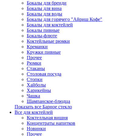
Бокалы для бренди
Бокалы для вина
Бокалы для воды
Бокалы для горячего "Айриш Кофе"
Бокалы для коктейлей
Бокалы пивные
Бокалы-флюте
Коктейльные рюмки
Креманки
Кружки пивные
Прочее
Рюмки
Стаканы
Столовая посуда
Стопки
Хайболы
Харикейны
Чашка
Шампанское-блюдца
Показать все Барное стекло
Все для коктейлей
Коктелльная вишня
Концентраты напитков
Новинки
Прочее