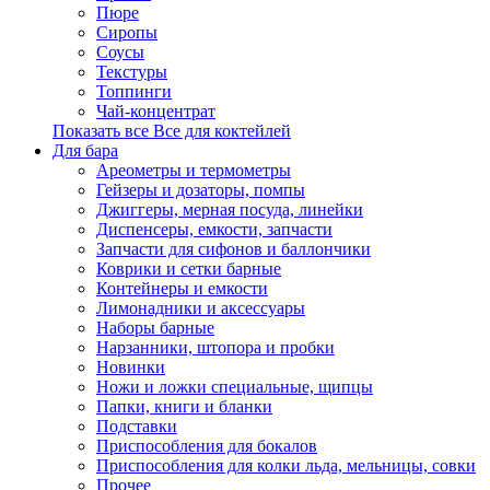
Пюре
Сиропы
Соусы
Текстуры
Топпинги
Чай-концентрат
Показать все Все для коктейлей
Для бара
Ареометры и термометры
Гейзеры и дозаторы, помпы
Джиггеры, мерная посуда, линейки
Диспенсеры, емкости, запчасти
Запчасти для сифонов и баллончики
Коврики и сетки барные
Контейнеры и емкости
Лимонадники и аксессуары
Наборы барные
Нарзанники, штопора и пробки
Новинки
Ножи и ложки специальные, щипцы
Папки, книги и бланки
Подставки
Приспособления для бокалов
Приспособления для колки льда, мельницы, совки
Прочее