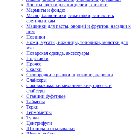
Лопаты, щетки для пиццерии, запчасти
Мармиты и фондю
Масло, баллончики, зажигалки, запчасти к
светильникам
Машинки для пасты, овощей и фруктов, насадки к
ним
Новинки
Ножи, мусаты, ножницы, топорики, молотки для
мяса
Поварская одежда, аксессуары
Подставки
Прочее
Скалки
Сковородки, крышки, противни, жаровни
Слайсеры
Соковыжималки механические, прессы и
слайсеры
Станции буфетные
Таймеры
Терки
Термометры
Турки
Центрифуги
Штопора и открывалки
Щетки, губки