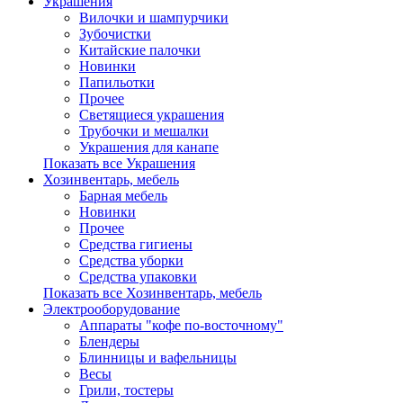
Украшения
Вилочки и шампурчики
Зубочистки
Китайские палочки
Новинки
Папильотки
Прочее
Светящиеся украшения
Трубочки и мешалки
Украшения для канапе
Показать все Украшения
Хозинвентарь, мебель
Барная мебель
Новинки
Прочее
Средства гигиены
Средства уборки
Средства упаковки
Показать все Хозинвентарь, мебель
Электрооборудование
Аппараты "кофе по-восточному"
Блендеры
Блинницы и вафельницы
Весы
Грили, тостеры