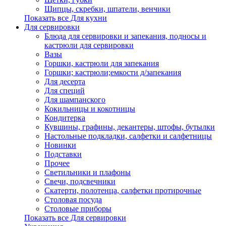
Щипцы, скребки, шпатели, венчики
Показать все Для кухни
Для сервировки
Блюда для сервировки и запекания, подносы и
кастрюли для сервировки
Вазы
Горшки, кастрюли для запекания
Горшки; кастрюли;емкости д/запекания
Для десерта
Для специй
Для шампанского
Кокильницы и кокотницы
Кондитерка
Кувшины, графины, декантеры, штофы, бутылки
Настольные подкладки, салфетки и салфетницы
Новинки
Подставки
Прочее
Светильники и плафоны
Свечи, подсвечники
Скатерти, полотенца, салфетки протирочные
Столовая посуда
Столовые приборы
Показать все Для сервировки