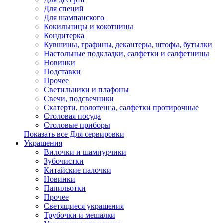
Для специй
Для шампанского
Кокильницы и кокотницы
Кондитерка
Кувшины, графины, декантеры, штофы, бутылки
Настольные подкладки, салфетки и салфетницы
Новинки
Подставки
Прочее
Светильники и плафоны
Свечи, подсвечники
Скатерти, полотенца, салфетки протирочные
Столовая посуда
Столовые приборы
Показать все Для сервировки
Украшения
Вилочки и шампурчики
Зубочистки
Китайские палочки
Новинки
Папильотки
Прочее
Светящиеся украшения
Трубочки и мешалки