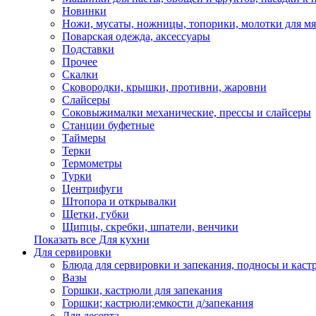
Новинки
Ножи, мусаты, ножницы, топорики, молотки для мя
Поварская одежда, аксессуары
Подставки
Прочее
Скалки
Сковородки, крышки, противни, жаровни
Слайсеры
Соковыжималки механические, прессы и слайсеры
Станции буфетные
Таймеры
Терки
Термометры
Турки
Центрифуги
Штопора и открывалки
Щетки, губки
Щипцы, скребки, шпатели, венчики
Показать все Для кухни
Для сервировки
Блюда для сервировки и запекания, подносы и каст
Вазы
Горшки, кастрюли для запекания
Горшки; кастрюли;емкости д/запекания
Для десерта