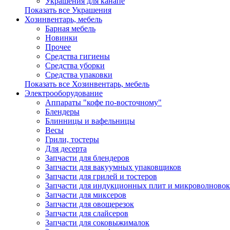
Украшения для канапе
Показать все Украшения
Хозинвентарь, мебель
Барная мебель
Новинки
Прочее
Средства гигиены
Средства уборки
Средства упаковки
Показать все Хозинвентарь, мебель
Электрооборудование
Аппараты "кофе по-восточному"
Блендеры
Блинницы и вафельницы
Весы
Грили, тостеры
Для десерта
Запчасти для блендеров
Запчасти для вакуумных упаковщиков
Запчасти для грилей и тостеров
Запчасти для индукционных плит и микроволновок
Запчасти для миксеров
Запчасти для овощерезок
Запчасти для слайсеров
Запчасти для соковыжималок