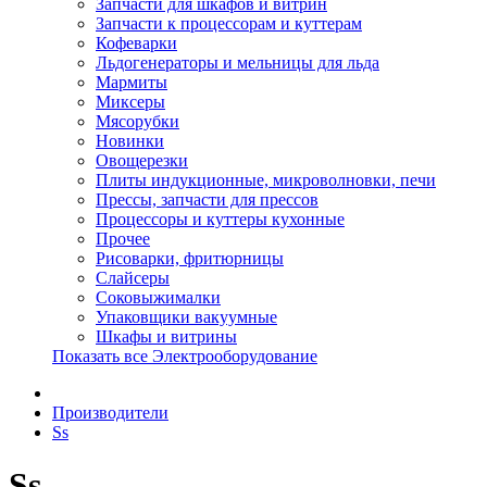
Запчасти для шкафов и витрин
Запчасти к процессорам и куттерам
Кофеварки
Льдогенераторы и мельницы для льда
Мармиты
Миксеры
Мясорубки
Новинки
Овощерезки
Плиты индукционные, микроволновки, печи
Прессы, запчасти для прессов
Процессоры и куттеры кухонные
Прочее
Рисоварки, фритюрницы
Слайсеры
Соковыжималки
Упаковщики вакуумные
Шкафы и витрины
Показать все Электрооборудование
Производители
Ss
Ss