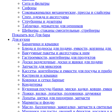
Сита и фильтры
Сифоны
Соковыжималки механические, прессы и слайсеры
Спец. одежда и аксессуары
Струбцины и дозаторы
Таблички, держатели для ценников
Шейкеры, стаканы смесительные, стрейнеры
Показать все Для бара
Для кухни
Баранчики и крышки
Блюда и подносы для подачи, емкости, корзины для 
Вакуумные пакеты и аксессуары к ним
Гастроемкости, контейнеры для продуктов
Доски разделочные, доски и ящики для подачи
Запчасти для миксеров
Кассеты, контейнеры и емкости для посуды и приб
Кастрюли и крышки
Коврики и сетки барные
Кондитерка
Кухонная посуда (банки, миски, кадки, ковши, емкос
Ложки, вилки, лопатки, половники, шумовки
Лопаты, щетки для пиццерии, запчасти
Мармиты и фондю
Масло, баллончики, зажигалки, запчасти к светиль
Машинки для пасты, овощей и фруктов, насадки к 