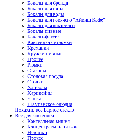
Бокалы для бренди
Бокалы для вина
Бокалы для воды
Бокалы для горячего "Айриш Кофе"
Бокалы для коктейлей
Бокалы пивные
Бокалы-флюте
Коктейльные рюмки
Креманки
Кружки пивные
Прочее
Рюмки
Стаканы
Столовая посуда
Стопки
Хайболы
Харикейны
Чашка
Шампанское-блюдца
Показать все Барное стекло
Все для коктейлей
Коктелльная вишня
Концентраты напитков
Новинки
Прочее