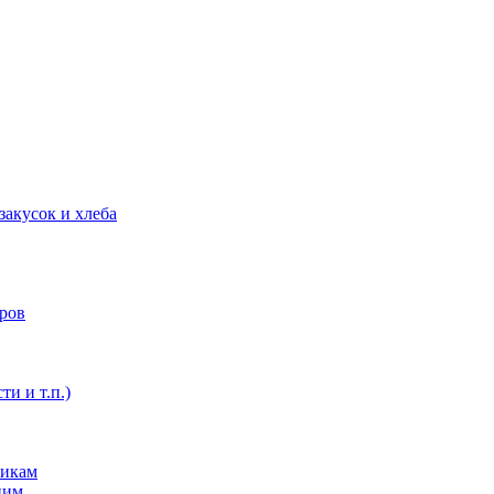
закусок и хлеба
оров
ти и т.п.)
никам
ним