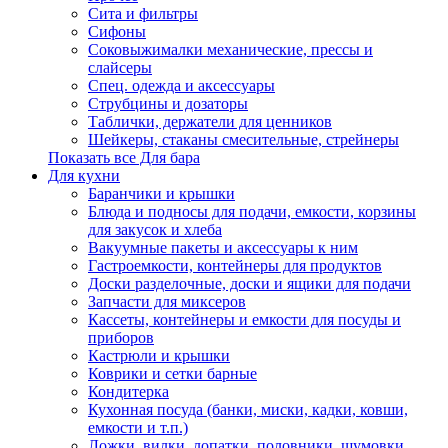
Сита и фильтры
Сифоны
Соковыжималки механические, прессы и
слайсеры
Спец. одежда и аксессуары
Струбцины и дозаторы
Таблички, держатели для ценников
Шейкеры, стаканы смесительные, стрейнеры
Показать все Для бара
Для кухни
Баранчики и крышки
Блюда и подносы для подачи, емкости, корзины
для закусок и хлеба
Вакуумные пакеты и аксессуары к ним
Гастроемкости, контейнеры для продуктов
Доски разделочные, доски и ящики для подачи
Запчасти для миксеров
Кассеты, контейнеры и емкости для посуды и
приборов
Кастрюли и крышки
Коврики и сетки барные
Кондитерка
Кухонная посуда (банки, миски, кадки, ковши,
емкости и т.п.)
Ложки, вилки, лопатки, половники, шумовки