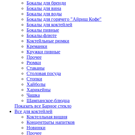
Бокалы для бренди
Бокалы для вина
Бокалы для воды
Бокалы для горячего "Айриш Кофе"
Бокалы для коктейлей
Бокалы пивные
Бокалы-флюте
Коктейльные рюмки
Креманки
Кружки пивные
Прочее
Рюмки
Стаканы
Столовая посуда
Стопки
Хайболы
Харикейны
Чашка
Шампанское-блюдца
Показать все Барное стекло
Все для коктейлей
Коктелльная вишня
Концентраты напитков
Новинки
Прочее