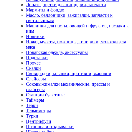
Лопаты, щетки для пиццерии, запчасти
Мармиты и фондю
Масло, баллончики, зажигалки, запчасти к
светильникам
Машинки для пасты, овощей и фруктов, насадки к
ним
Новинки
Ножи, мусаты, ножницы, топорики, молотки для
мяса
Поварская одежда, аксессуары
Подставки
Прочее
Скалки
Сковородки, крышки, противни, жаровни
Слайсеры
Соковыжималки механические, прессы и
слайсеры
Станции буфетные
Таймеры
Терки
Термометры
Турки
Центрифуги
Штопора и открывалки
Щетки, губки