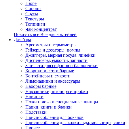
Пюре
Сиропы
Соусы
Текстуры
Топпинги
Чай-концентрат
Показать все Все для коктейлей
Для бара
Ареометры и термометры
Гейзеры и дозаторы, помпы
Джиггеры, мерная посуда, линейки
Диспенсеры, емкости, запчасти
Запчасти для сифонов и баллончики
Коврики и сетки барные
Контейнеры и емкости
Лимонадники и аксессуары
Наборы барные
Нарзанники, штопора и пробки
Новинки
Ножи и ложки специальные, щипцы
Папки, книги и бланки
Подставки
Приспособления для бокалов
Приспособления для колки льда, мельницы, совки
Прочее