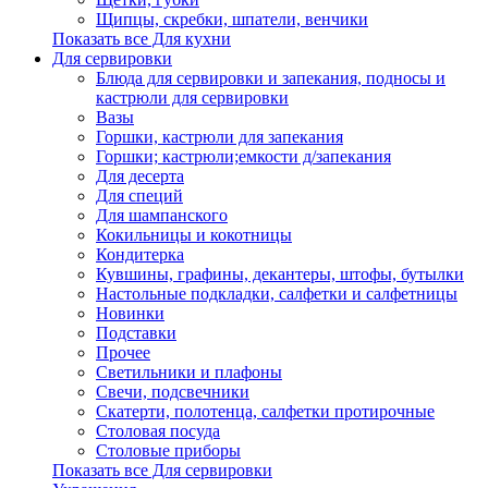
Щипцы, скребки, шпатели, венчики
Показать все Для кухни
Для сервировки
Блюда для сервировки и запекания, подносы и
кастрюли для сервировки
Вазы
Горшки, кастрюли для запекания
Горшки; кастрюли;емкости д/запекания
Для десерта
Для специй
Для шампанского
Кокильницы и кокотницы
Кондитерка
Кувшины, графины, декантеры, штофы, бутылки
Настольные подкладки, салфетки и салфетницы
Новинки
Подставки
Прочее
Светильники и плафоны
Свечи, подсвечники
Скатерти, полотенца, салфетки протирочные
Столовая посуда
Столовые приборы
Показать все Для сервировки