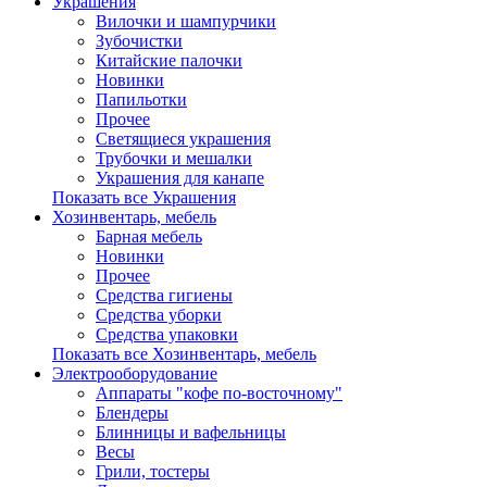
Украшения
Вилочки и шампурчики
Зубочистки
Китайские палочки
Новинки
Папильотки
Прочее
Светящиеся украшения
Трубочки и мешалки
Украшения для канапе
Показать все Украшения
Хозинвентарь, мебель
Барная мебель
Новинки
Прочее
Средства гигиены
Средства уборки
Средства упаковки
Показать все Хозинвентарь, мебель
Электрооборудование
Аппараты "кофе по-восточному"
Блендеры
Блинницы и вафельницы
Весы
Грили, тостеры