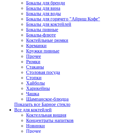
Бокалы для бренди
Бокалы для вина
Бокалы для воды
Бокалы для горячего "Айриш Кофе"
Бокалы для коктейлей
Бокалы пивные
Бокалы-флюте
Коктейльные рюмки
Креманки
Кружки пивные
Прочее
Рюмки
Стаканы
Столовая посуда
Стопки
Хайболы
Харикейны
Чашка
Шампанское-блюдца
Показать все Барное стекло
Все для коктейлей
Коктелльная вишня
Концентраты напитков
Новинки
Прочее