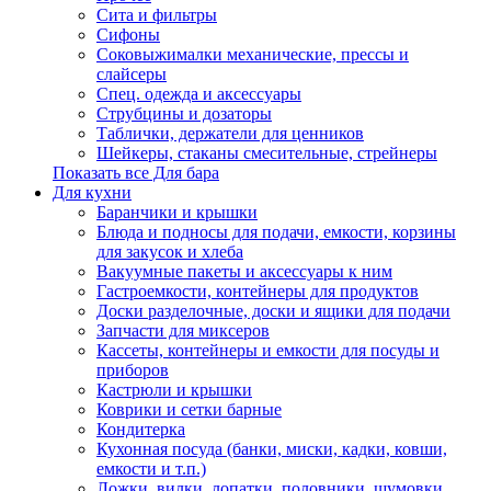
Сита и фильтры
Сифоны
Соковыжималки механические, прессы и
слайсеры
Спец. одежда и аксессуары
Струбцины и дозаторы
Таблички, держатели для ценников
Шейкеры, стаканы смесительные, стрейнеры
Показать все Для бара
Для кухни
Баранчики и крышки
Блюда и подносы для подачи, емкости, корзины
для закусок и хлеба
Вакуумные пакеты и аксессуары к ним
Гастроемкости, контейнеры для продуктов
Доски разделочные, доски и ящики для подачи
Запчасти для миксеров
Кассеты, контейнеры и емкости для посуды и
приборов
Кастрюли и крышки
Коврики и сетки барные
Кондитерка
Кухонная посуда (банки, миски, кадки, ковши,
емкости и т.п.)
Ложки, вилки, лопатки, половники, шумовки