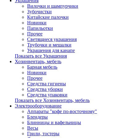
Украшения
Вилочки и шампурчики
Зубочистки
Китайские палочки
Новинки
Папильотки
Прочее
Светящиеся украшения
Трубочки и мешалки
Украшения для канапе
Показать все Украшения
Хозинвентарь, мебель
Барная мебель
Новинки
Прочее
Средства гигиены
Средства уборки
Средства упаковки
Показать все Хозинвентарь, мебель
Электрооборудование
Аппараты "кофе по-восточному"
Блендеры
Блинницы и вафельницы
Весы
Грили, тостеры