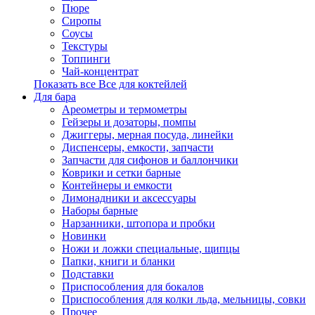
Пюре
Сиропы
Соусы
Текстуры
Топпинги
Чай-концентрат
Показать все Все для коктейлей
Для бара
Ареометры и термометры
Гейзеры и дозаторы, помпы
Джиггеры, мерная посуда, линейки
Диспенсеры, емкости, запчасти
Запчасти для сифонов и баллончики
Коврики и сетки барные
Контейнеры и емкости
Лимонадники и аксессуары
Наборы барные
Нарзанники, штопора и пробки
Новинки
Ножи и ложки специальные, щипцы
Папки, книги и бланки
Подставки
Приспособления для бокалов
Приспособления для колки льда, мельницы, совки
Прочее