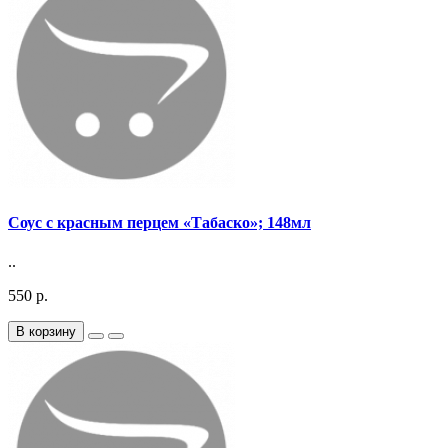
Соус с красным перцем «Табаско»; 148мл
..
550 р.
В корзину