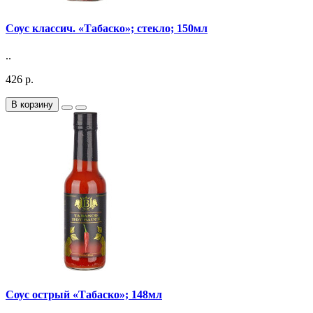
Соус классич. «Табаско»; стекло; 150мл
..
426 р.
В корзину
Соус острый «Табаско»; 148мл