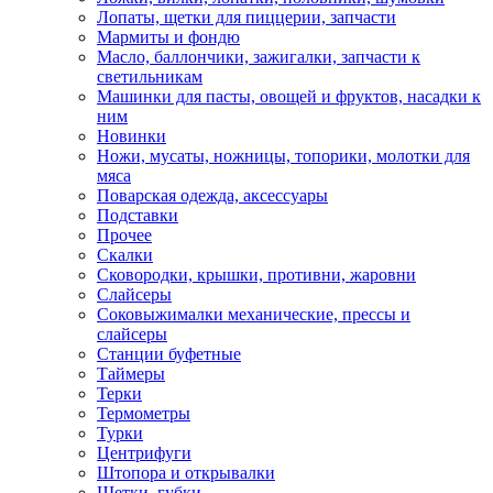
Лопаты, щетки для пиццерии, запчасти
Мармиты и фондю
Масло, баллончики, зажигалки, запчасти к
светильникам
Машинки для пасты, овощей и фруктов, насадки к
ним
Новинки
Ножи, мусаты, ножницы, топорики, молотки для
мяса
Поварская одежда, аксессуары
Подставки
Прочее
Скалки
Сковородки, крышки, противни, жаровни
Слайсеры
Соковыжималки механические, прессы и
слайсеры
Станции буфетные
Таймеры
Терки
Термометры
Турки
Центрифуги
Штопора и открывалки
Щетки, губки