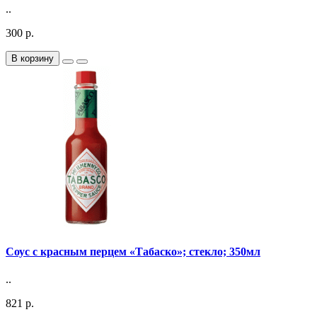
..
300 р.
В корзину
Соус с красным перцем «Табаско»; стекло; 350мл
..
821 р.