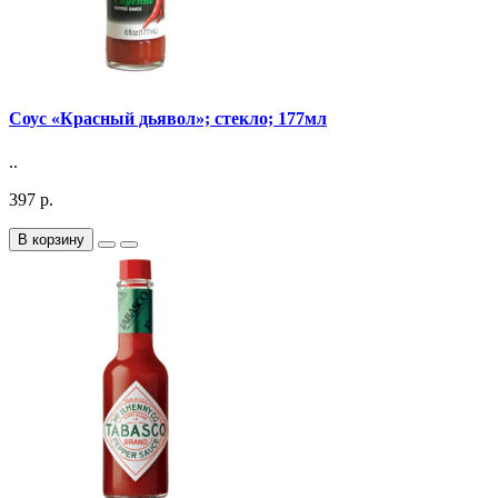
Соус «Красный дьявол»; стекло; 177мл
..
397 р.
В корзину