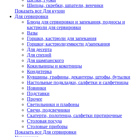
Щипцы, скребки, шпатели, венчики
Показать все Для кухни
Для сервировки
Блюда для сервировки и запекания, подносы и
кастрюли для сервировки
Вазы
Горшки, кастрюли для запекания
Горшки; кастрюли;емкости д/запекания
Для десерта
Для специй
Для шампанского
Кокильницы и кокотницы
Кондитерка
Кувшины, графины, декантеры, штофы, бутылки
Настольные подкладки, салфетки и салфетницы
Новинки
Подставки
Прочее
Светильники и плафоны
Свечи, подсвечники
Скатерти, полотенца, салфетки протирочные
Столовая посуда
Столовые приборы
Показать все Для сервировки