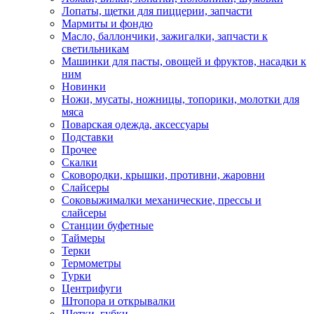
Лопаты, щетки для пиццерии, запчасти
Мармиты и фондю
Масло, баллончики, зажигалки, запчасти к
светильникам
Машинки для пасты, овощей и фруктов, насадки к
ним
Новинки
Ножи, мусаты, ножницы, топорики, молотки для
мяса
Поварская одежда, аксессуары
Подставки
Прочее
Скалки
Сковородки, крышки, противни, жаровни
Слайсеры
Соковыжималки механические, прессы и
слайсеры
Станции буфетные
Таймеры
Терки
Термометры
Турки
Центрифуги
Штопора и открывалки
Щетки, губки