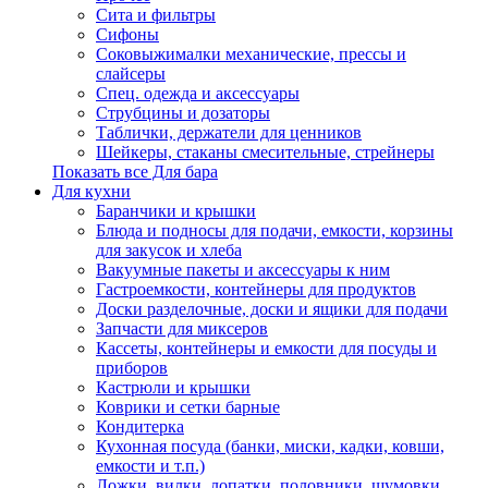
Сита и фильтры
Сифоны
Соковыжималки механические, прессы и
слайсеры
Спец. одежда и аксессуары
Струбцины и дозаторы
Таблички, держатели для ценников
Шейкеры, стаканы смесительные, стрейнеры
Показать все Для бара
Для кухни
Баранчики и крышки
Блюда и подносы для подачи, емкости, корзины
для закусок и хлеба
Вакуумные пакеты и аксессуары к ним
Гастроемкости, контейнеры для продуктов
Доски разделочные, доски и ящики для подачи
Запчасти для миксеров
Кассеты, контейнеры и емкости для посуды и
приборов
Кастрюли и крышки
Коврики и сетки барные
Кондитерка
Кухонная посуда (банки, миски, кадки, ковши,
емкости и т.п.)
Ложки, вилки, лопатки, половники, шумовки