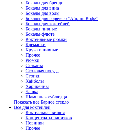
Бокалы для бренди
Бокалы для вина
Бокалы для воды
Бокалы для горячего "Айриш Кофе"
Бокалы для коктейлей
Бокалы пивные
Бокалы-флюте
Коктейльные рюмки
Креманки
Кружки пивные
Прочее
Рюмки
Стаканы
Столовая посуда
Стопки
Хайболы
Харикейны
Чашка
Шампанское-блюдца
Показать все Барное стекло
Все для коктейлей
Коктелльная вишня
Концентраты напитков
Новинки
Прочее