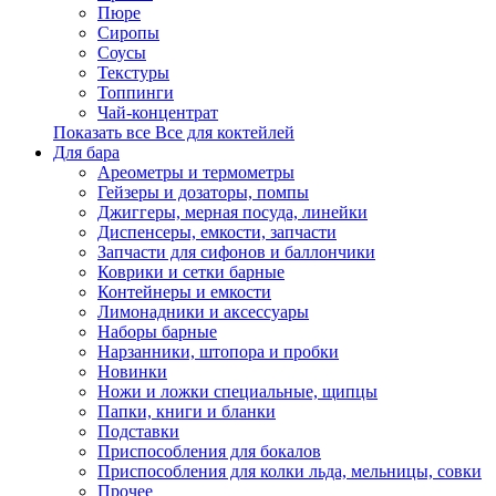
Пюре
Сиропы
Соусы
Текстуры
Топпинги
Чай-концентрат
Показать все Все для коктейлей
Для бара
Ареометры и термометры
Гейзеры и дозаторы, помпы
Джиггеры, мерная посуда, линейки
Диспенсеры, емкости, запчасти
Запчасти для сифонов и баллончики
Коврики и сетки барные
Контейнеры и емкости
Лимонадники и аксессуары
Наборы барные
Нарзанники, штопора и пробки
Новинки
Ножи и ложки специальные, щипцы
Папки, книги и бланки
Подставки
Приспособления для бокалов
Приспособления для колки льда, мельницы, совки
Прочее