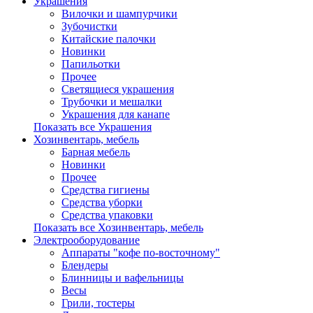
Украшения
Вилочки и шампурчики
Зубочистки
Китайские палочки
Новинки
Папильотки
Прочее
Светящиеся украшения
Трубочки и мешалки
Украшения для канапе
Показать все Украшения
Хозинвентарь, мебель
Барная мебель
Новинки
Прочее
Средства гигиены
Средства уборки
Средства упаковки
Показать все Хозинвентарь, мебель
Электрооборудование
Аппараты "кофе по-восточному"
Блендеры
Блинницы и вафельницы
Весы
Грили, тостеры