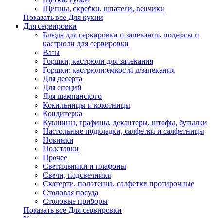
Щипцы, скребки, шпатели, венчики
Показать все Для кухни
Для сервировки
Блюда для сервировки и запекания, подносы и
кастрюли для сервировки
Вазы
Горшки, кастрюли для запекания
Горшки; кастрюли;емкости д/запекания
Для десерта
Для специй
Для шампанского
Кокильницы и кокотницы
Кондитерка
Кувшины, графины, декантеры, штофы, бутылки
Настольные подкладки, салфетки и салфетницы
Новинки
Подставки
Прочее
Светильники и плафоны
Свечи, подсвечники
Скатерти, полотенца, салфетки протирочные
Столовая посуда
Столовые приборы
Показать все Для сервировки