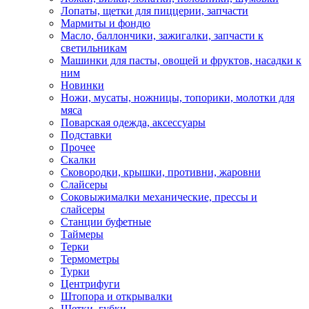
Лопаты, щетки для пиццерии, запчасти
Мармиты и фондю
Масло, баллончики, зажигалки, запчасти к
светильникам
Машинки для пасты, овощей и фруктов, насадки к
ним
Новинки
Ножи, мусаты, ножницы, топорики, молотки для
мяса
Поварская одежда, аксессуары
Подставки
Прочее
Скалки
Сковородки, крышки, противни, жаровни
Слайсеры
Соковыжималки механические, прессы и
слайсеры
Станции буфетные
Таймеры
Терки
Термометры
Турки
Центрифуги
Штопора и открывалки
Щетки, губки