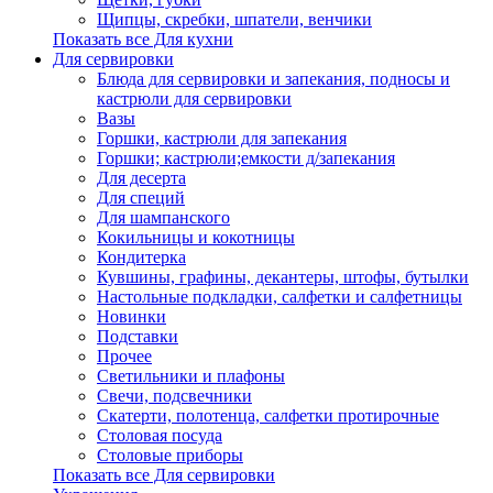
Щипцы, скребки, шпатели, венчики
Показать все Для кухни
Для сервировки
Блюда для сервировки и запекания, подносы и
кастрюли для сервировки
Вазы
Горшки, кастрюли для запекания
Горшки; кастрюли;емкости д/запекания
Для десерта
Для специй
Для шампанского
Кокильницы и кокотницы
Кондитерка
Кувшины, графины, декантеры, штофы, бутылки
Настольные подкладки, салфетки и салфетницы
Новинки
Подставки
Прочее
Светильники и плафоны
Свечи, подсвечники
Скатерти, полотенца, салфетки протирочные
Столовая посуда
Столовые приборы
Показать все Для сервировки