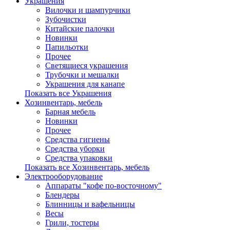
Украшения
Вилочки и шампурчики
Зубочистки
Китайские палочки
Новинки
Папильотки
Прочее
Светящиеся украшения
Трубочки и мешалки
Украшения для канапе
Показать все Украшения
Хозинвентарь, мебель
Барная мебель
Новинки
Прочее
Средства гигиены
Средства уборки
Средства упаковки
Показать все Хозинвентарь, мебель
Электрооборудование
Аппараты "кофе по-восточному"
Блендеры
Блинницы и вафельницы
Весы
Грили, тостеры