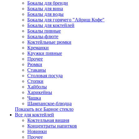
Бокалы для бренди
Бокалы для вина
Бокалы для воды
Бокалы для горячего "Айриш Кофе"
Бокалы для коктейлей
Бокалы пивные
Бокалы-флюте
Коктейльные рюмки
Креманки
Кружки пивные
Прочее
Рюмки
Стаканы
Столовая посуда
Стопки
Хайболы
Харикейны
Чашка
Шампанское-блюдца
Показать все Барное стекло
Все для коктейлей
Коктелльная вишня
Концентраты напитков
Новинки
Прочее