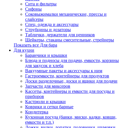
Сита и фильтры
Сифоны
Соковыжималки механические, прессы и
слайсеры
Спец. одежда и аксессуары
Струбцины и дозаторы
Таблички, держатели для ценников
Шейкеры, стаканы смесительные, стрейнеры
Показать все Для бара
Для кухни
Баранчики и крышки
Блюда и подносы для подачи, емкости, корзины
для закусок и хлеба
Вакуумные пакеты и аксессуары к ним
Гастроемкости, контейнеры для продуктов
Доски разделочные, доски и ящики для подачи
Запчасти для миксеров
Кассеты, контейнеры и емкости для посуды и
приборов
Кастрюли и крышки
Коврики и сетки барные
Кондитерка
Кухонная посуда (банки, миски, кадки, ковши,
емкости и т.п.)
Ложки, вилки, лопатки, половники, шумовки