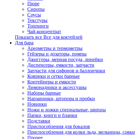
Пюре
Сиропы
Соусы
Текстуры
Топпинги
Чай-концентрат
Показать все Все для коктейлей
Для бара
Ареометры и термометры
Гейзеры и дозаторы, помпы
Джиггеры, мерная посуда, линейки
Диспенсеры, емкости, запчасти
Запчасти для сифонов и баллончики
Коврики и сетки барные
Контейнеры и емкости
Лимонадники и аксессуары
Наборы барные
Нарзанники, штопора и пробки
Новинки
Ножи и ложки специальные, щипцы
Папки, книги и бланки
Подставки
Приспособления для бокалов
Приспособления для колки льда, мельницы, совки
Прочее