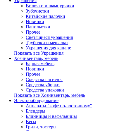
Украшения
Вилочки и шампурчики
Зубочистки
Китайские палочки
Новинки
Папильотки
Прочее
Светящиеся украшения
Трубочки и мешалки
Украшения для канапе
Показать все Украшения
Хозинвентарь, мебель
Барная мебель
Новинки
Прочее
Средства гигиены
Средства уборки
Средства упаковки
Показать все Хозинвентарь, мебель
Электрооборудование
Аппараты "кофе по-восточному"
Блендеры
Блинницы и вафельницы
Весы
Грили, тостеры