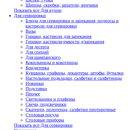
Щипцы, скребки, шпатели, венчики
Показать все Для кухни
Для сервировки
Блюда для сервировки и запекания, подносы и
кастрюли для сервировки
Вазы
Горшки, кастрюли для запекания
Горшки; кастрюли;емкости д/запекания
Для десерта
Для специй
Для шампанского
Кокильницы и кокотницы
Кондитерка
Кувшины, графины, декантеры, штофы, бутылки
Настольные подкладки, салфетки и салфетницы
Новинки
Подставки
Прочее
Светильники и плафоны
Свечи, подсвечники
Скатерти, полотенца, салфетки протирочные
Столовая посуда
Столовые приборы
Показать все Для сервировки