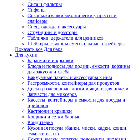
Сита и фильтры
Сифоны
Соковыжималки механические, прессы и
слайсеры
Спец. одежда и аксессуары
Струбцины и дозаторы
Таблички, держатели для ценников
Шейкеры, стаканы смесительные, стрейнеры
Показать все Для бара
Для кухни
Баранчики и крышки
Блюда и подносы для подачи, емкости, корзины
для закусок и хлеба
Вакуумные пакеты и аксессуары к ним
Гастроемкости, контейнеры для продуктов
Доски разделочные, доски и ящики для подачи
Запчасти для миксеров
Кассеты, контейнеры и емкости для посуды и
приборов
Кастрюли и крышки
Коврики и сетки барные
Кондитерка
Кухонная посуда (банки, миски, кадки, ковши,
емкости и т.п.)
Ложки, вилки, лопатки, половники, шумовки