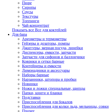
Пюре
Сиропы
Соусы
Текстуры
Топпинги
Чай-концентрат
Показать все Все для коктейлей
Для бара
Ареометры и термометры
Гейзеры и дозаторы, помпы
Джиггеры, мерная посуда, линейки
Диспенсеры, емкости, запчасти
Запчасти для сифонов и баллончики
Коврики и сетки барные
Контейнеры и емкости
Лимонадники и аксессуары
Наборы барные
Нарзанники, штопора и пробки
Новинки
Ножи и ложки специальные, щипцы
Папки, книги и бланки
Подставки
Приспособления для бокалов
Приспособления для колки льда, мельницы, совки
Прочее