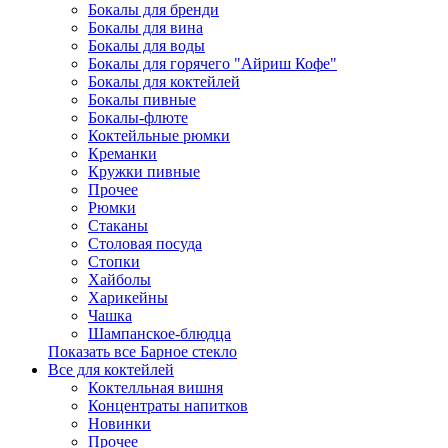
Бокалы для бренди
Бокалы для вина
Бокалы для воды
Бокалы для горячего "Айриш Кофе"
Бокалы для коктейлей
Бокалы пивные
Бокалы-флюте
Коктейльные рюмки
Креманки
Кружки пивные
Прочее
Рюмки
Стаканы
Столовая посуда
Стопки
Хайболы
Харикейны
Чашка
Шампанское-блюдца
Показать все Барное стекло
Все для коктейлей
Коктелльная вишня
Концентраты напитков
Новинки
Прочее