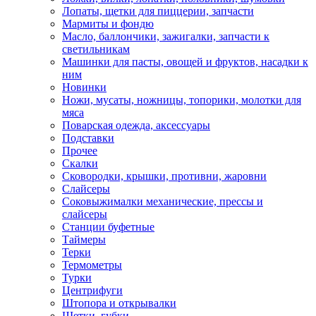
Лопаты, щетки для пиццерии, запчасти
Мармиты и фондю
Масло, баллончики, зажигалки, запчасти к
светильникам
Машинки для пасты, овощей и фруктов, насадки к
ним
Новинки
Ножи, мусаты, ножницы, топорики, молотки для
мяса
Поварская одежда, аксессуары
Подставки
Прочее
Скалки
Сковородки, крышки, противни, жаровни
Слайсеры
Соковыжималки механические, прессы и
слайсеры
Станции буфетные
Таймеры
Терки
Термометры
Турки
Центрифуги
Штопора и открывалки
Щетки, губки