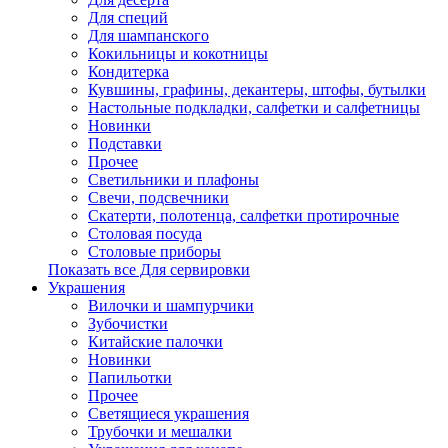
Для специй
Для шампанского
Кокильницы и кокотницы
Кондитерка
Кувшины, графины, декантеры, штофы, бутылки
Настольные подкладки, салфетки и салфетницы
Новинки
Подставки
Прочее
Светильники и плафоны
Свечи, подсвечники
Скатерти, полотенца, салфетки протирочные
Столовая посуда
Столовые приборы
Показать все Для сервировки
Украшения
Вилочки и шампурчики
Зубочистки
Китайские палочки
Новинки
Папильотки
Прочее
Светящиеся украшения
Трубочки и мешалки