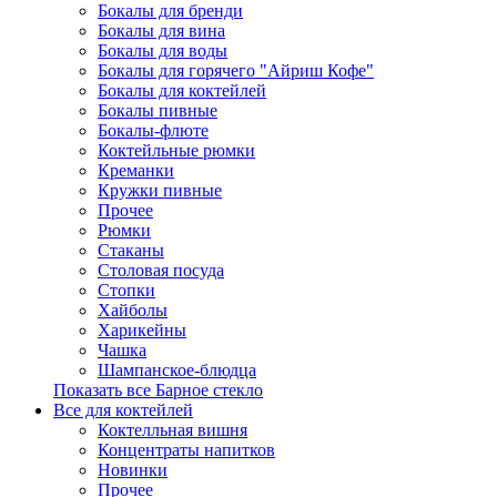
Бокалы для бренди
Бокалы для вина
Бокалы для воды
Бокалы для горячего "Айриш Кофе"
Бокалы для коктейлей
Бокалы пивные
Бокалы-флюте
Коктейльные рюмки
Креманки
Кружки пивные
Прочее
Рюмки
Стаканы
Столовая посуда
Стопки
Хайболы
Харикейны
Чашка
Шампанское-блюдца
Показать все Барное стекло
Все для коктейлей
Коктелльная вишня
Концентраты напитков
Новинки
Прочее