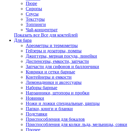
Пюре
Сиропы
Соусы
Текстуры
Топпинги
Чай-концентрат
Показать все Все для коктейлей
Для бара
Ареометры и термометры
Гейзеры и дозаторы, помпы
Джиггеры, мерная посуда, линейки
Диспенсеры, емкости, запчасти
Запчасти для сифонов и баллончики
Коврики и сетки барные
Контейнеры и емкости
Лимонадники и аксессуары
Наборы барные
Нарзанники, штопора и пробки
Новинки
Ножи и ложки специальные, щипцы
Папки, книги и бланки
Подставки
Приспособления для бокалов
Приспособления для колки льда, мельницы, совки
Прочее