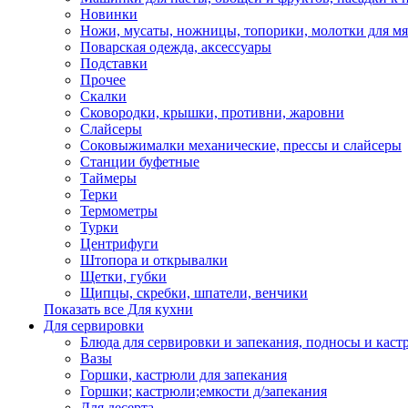
Новинки
Ножи, мусаты, ножницы, топорики, молотки для мя
Поварская одежда, аксессуары
Подставки
Прочее
Скалки
Сковородки, крышки, противни, жаровни
Слайсеры
Соковыжималки механические, прессы и слайсеры
Станции буфетные
Таймеры
Терки
Термометры
Турки
Центрифуги
Штопора и открывалки
Щетки, губки
Щипцы, скребки, шпатели, венчики
Показать все Для кухни
Для сервировки
Блюда для сервировки и запекания, подносы и каст
Вазы
Горшки, кастрюли для запекания
Горшки; кастрюли;емкости д/запекания
Для десерта