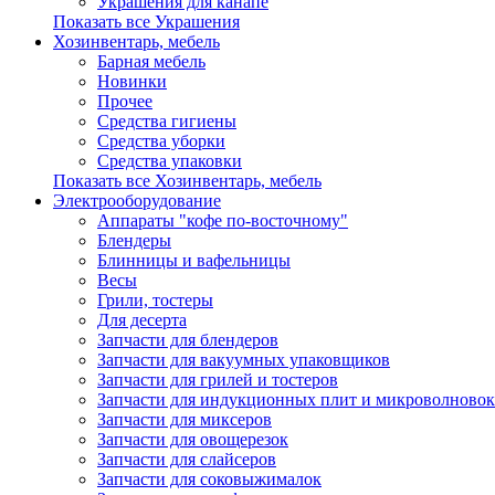
Украшения для канапе
Показать все Украшения
Хозинвентарь, мебель
Барная мебель
Новинки
Прочее
Средства гигиены
Средства уборки
Средства упаковки
Показать все Хозинвентарь, мебель
Электрооборудование
Аппараты "кофе по-восточному"
Блендеры
Блинницы и вафельницы
Весы
Грили, тостеры
Для десерта
Запчасти для блендеров
Запчасти для вакуумных упаковщиков
Запчасти для грилей и тостеров
Запчасти для индукционных плит и микроволновок
Запчасти для миксеров
Запчасти для овощерезок
Запчасти для слайсеров
Запчасти для соковыжималок