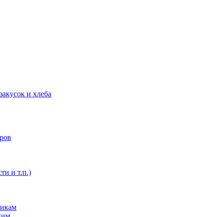
закусок и хлеба
оров
ти и т.п.)
никам
ним