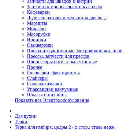
Запчасти для шкафов и витрин
Запчасти к процессорам и куттерам
Кофеварки
Льдогенераторы и мельницы для льда
Мармиты
Миксеры
Мясорубки
Новинки
Овощерезки
Плиты индукционные, микроволновки, печи
Прессы, запчасти для прессов
Процессоры и куттеры кухонные
Прочее
Рисоварки, фритюрницы
Слайсеры
Соковыжималки
Упаковщики вакуумные
Шкафы и витрины
Показать все Электрооборудование
Для кухни
Терки
Терка для имбиря, цедры 2 - х стор.; сталь нерж.