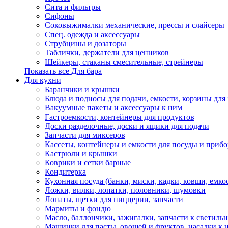
Сита и фильтры
Сифоны
Соковыжималки механические, прессы и слайсеры
Спец. одежда и аксессуары
Струбцины и дозаторы
Таблички, держатели для ценников
Шейкеры, стаканы смесительные, стрейнеры
Показать все Для бара
Для кухни
Баранчики и крышки
Блюда и подносы для подачи, емкости, корзины для 
Вакуумные пакеты и аксессуары к ним
Гастроемкости, контейнеры для продуктов
Доски разделочные, доски и ящики для подачи
Запчасти для миксеров
Кассеты, контейнеры и емкости для посуды и приб
Кастрюли и крышки
Коврики и сетки барные
Кондитерка
Кухонная посуда (банки, миски, кадки, ковши, емкос
Ложки, вилки, лопатки, половники, шумовки
Лопаты, щетки для пиццерии, запчасти
Мармиты и фондю
Масло, баллончики, зажигалки, запчасти к светиль
Машинки для пасты, овощей и фруктов, насадки к 