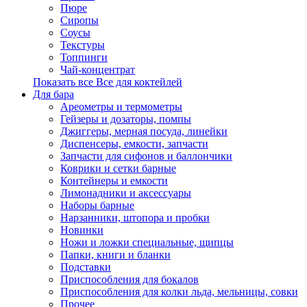
Пюре
Сиропы
Соусы
Текстуры
Топпинги
Чай-концентрат
Показать все Все для коктейлей
Для бара
Ареометры и термометры
Гейзеры и дозаторы, помпы
Джиггеры, мерная посуда, линейки
Диспенсеры, емкости, запчасти
Запчасти для сифонов и баллончики
Коврики и сетки барные
Контейнеры и емкости
Лимонадники и аксессуары
Наборы барные
Нарзанники, штопора и пробки
Новинки
Ножи и ложки специальные, щипцы
Папки, книги и бланки
Подставки
Приспособления для бокалов
Приспособления для колки льда, мельницы, совки
Прочее