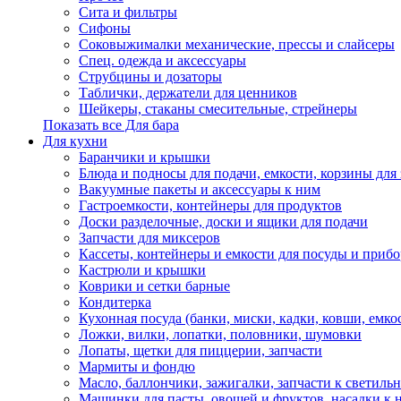
Сита и фильтры
Сифоны
Соковыжималки механические, прессы и слайсеры
Спец. одежда и аксессуары
Струбцины и дозаторы
Таблички, держатели для ценников
Шейкеры, стаканы смесительные, стрейнеры
Показать все Для бара
Для кухни
Баранчики и крышки
Блюда и подносы для подачи, емкости, корзины для 
Вакуумные пакеты и аксессуары к ним
Гастроемкости, контейнеры для продуктов
Доски разделочные, доски и ящики для подачи
Запчасти для миксеров
Кассеты, контейнеры и емкости для посуды и приб
Кастрюли и крышки
Коврики и сетки барные
Кондитерка
Кухонная посуда (банки, миски, кадки, ковши, емкос
Ложки, вилки, лопатки, половники, шумовки
Лопаты, щетки для пиццерии, запчасти
Мармиты и фондю
Масло, баллончики, зажигалки, запчасти к светиль
Машинки для пасты, овощей и фруктов, насадки к 