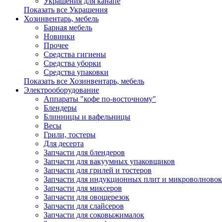
Украшения для канапе
Показать все Украшения
Хозинвентарь, мебель
Барная мебель
Новинки
Прочее
Средства гигиены
Средства уборки
Средства упаковки
Показать все Хозинвентарь, мебель
Электрооборудование
Аппараты "кофе по-восточному"
Блендеры
Блинницы и вафельницы
Весы
Грили, тостеры
Для десерта
Запчасти для блендеров
Запчасти для вакуумных упаковщиков
Запчасти для грилей и тостеров
Запчасти для индукционных плит и микроволновок
Запчасти для миксеров
Запчасти для овощерезок
Запчасти для слайсеров
Запчасти для соковыжималок