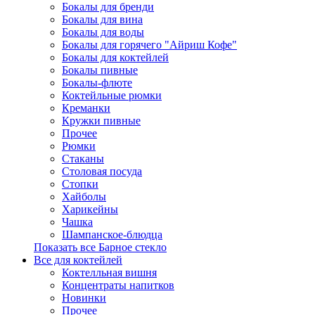
Бокалы для бренди
Бокалы для вина
Бокалы для воды
Бокалы для горячего "Айриш Кофе"
Бокалы для коктейлей
Бокалы пивные
Бокалы-флюте
Коктейльные рюмки
Креманки
Кружки пивные
Прочее
Рюмки
Стаканы
Столовая посуда
Стопки
Хайболы
Харикейны
Чашка
Шампанское-блюдца
Показать все Барное стекло
Все для коктейлей
Коктелльная вишня
Концентраты напитков
Новинки
Прочее