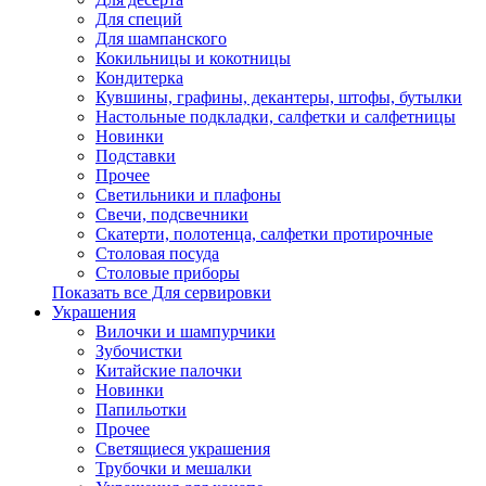
Для специй
Для шампанского
Кокильницы и кокотницы
Кондитерка
Кувшины, графины, декантеры, штофы, бутылки
Настольные подкладки, салфетки и салфетницы
Новинки
Подставки
Прочее
Светильники и плафоны
Свечи, подсвечники
Скатерти, полотенца, салфетки протирочные
Столовая посуда
Столовые приборы
Показать все Для сервировки
Украшения
Вилочки и шампурчики
Зубочистки
Китайские палочки
Новинки
Папильотки
Прочее
Светящиеся украшения
Трубочки и мешалки