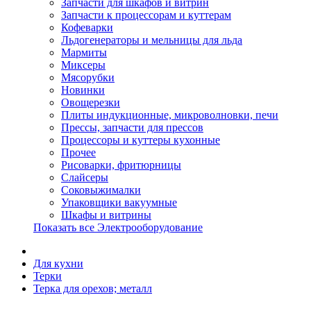
Запчасти для шкафов и витрин
Запчасти к процессорам и куттерам
Кофеварки
Льдогенераторы и мельницы для льда
Мармиты
Миксеры
Мясорубки
Новинки
Овощерезки
Плиты индукционные, микроволновки, печи
Прессы, запчасти для прессов
Процессоры и куттеры кухонные
Прочее
Рисоварки, фритюрницы
Слайсеры
Соковыжималки
Упаковщики вакуумные
Шкафы и витрины
Показать все Электрооборудование
Для кухни
Терки
Терка для орехов; металл