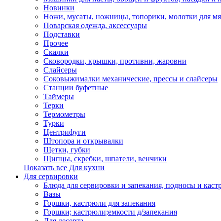
Новинки
Ножи, мусаты, ножницы, топорики, молотки для мя
Поварская одежда, аксессуары
Подставки
Прочее
Скалки
Сковородки, крышки, противни, жаровни
Слайсеры
Соковыжималки механические, прессы и слайсеры
Станции буфетные
Таймеры
Терки
Термометры
Турки
Центрифуги
Штопора и открывалки
Щетки, губки
Щипцы, скребки, шпатели, венчики
Показать все Для кухни
Для сервировки
Блюда для сервировки и запекания, подносы и каст
Вазы
Горшки, кастрюли для запекания
Горшки; кастрюли;емкости д/запекания
Для десерта