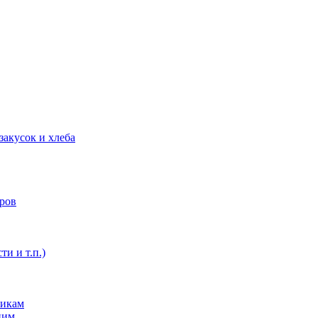
закусок и хлеба
оров
ти и т.п.)
никам
ним