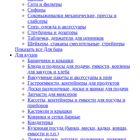
Сита и фильтры
Сифоны
Соковыжималки механические, прессы и
слайсеры
Спец. одежда и аксессуары
Струбцины и дозаторы
Таблички, держатели для ценников
Шейкеры, стаканы смесительные, стрейнеры
Показать все Для бара
Для кухни
Баранчики и крышки
Блюда и подносы для подачи, емкости, корзины
для закусок и хлеба
Вакуумные пакеты и аксессуары к ним
Гастроемкости, контейнеры для продуктов
Доски разделочные, доски и ящики для подачи
Запчасти для миксеров
Кассеты, контейнеры и емкости для посуды и
приборов
Кастрюли и крышки
Коврики и сетки барные
Кондитерка
Кухонная посуда (банки, миски, кадки, ковши,
емкости и т.п.)
Ложки, вилки, лопатки, половники, шумовки