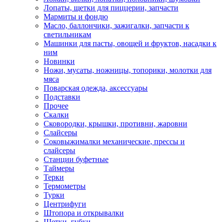
Лопаты, щетки для пиццерии, запчасти
Мармиты и фондю
Масло, баллончики, зажигалки, запчасти к
светильникам
Машинки для пасты, овощей и фруктов, насадки к
ним
Новинки
Ножи, мусаты, ножницы, топорики, молотки для
мяса
Поварская одежда, аксессуары
Подставки
Прочее
Скалки
Сковородки, крышки, противни, жаровни
Слайсеры
Соковыжималки механические, прессы и
слайсеры
Станции буфетные
Таймеры
Терки
Термометры
Турки
Центрифуги
Штопора и открывалки
Щетки, губки