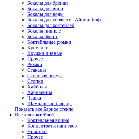
Бокалы для бренди
Бокалы для вина
Бокалы для воды
Бокалы для горячего "Айриш Кофе"
Бокалы для коктейлей
Бокалы пивные
Бокалы-флюте
Коктейльные рюмки
Креманки
Кружки пивные
Прочее
Рюмки
Стаканы
Столовая посуда
Стопки
Хайболы
Харикейны
Чашка
Шампанское-блюдца
Показать все Барное стекло
Все для коктейлей
Коктелльная вишня
Концентраты напитков
Новинки
Прочее