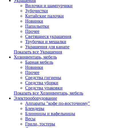
Украшения
Вилочки и шампурчики
Зубочистки
Китайские палочки
Новинки
Папильотки
Прочее
Светящиеся украшения
Трубочки и мешалки
Украшения для канапе
Показать все Украшения
Хозинвентарь, мебель
Барная мебель
Новинки
Прочее
Средства гигиены
Средства уборки
Средства упаковки
Показать все Хозинвентарь, мебель
Электрооборудование
Аппараты "кофе по-восточному"
Блендеры
Блинницы и вафельницы
Весы
Грили, тостеры