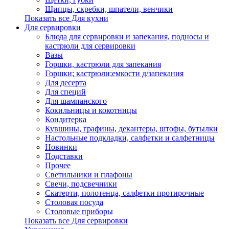
Щипцы, скребки, шпатели, венчики
Показать все Для кухни
Для сервировки
Блюда для сервировки и запекания, подносы и
кастрюли для сервировки
Вазы
Горшки, кастрюли для запекания
Горшки; кастрюли;емкости д/запекания
Для десерта
Для специй
Для шампанского
Кокильницы и кокотницы
Кондитерка
Кувшины, графины, декантеры, штофы, бутылки
Настольные подкладки, салфетки и салфетницы
Новинки
Подставки
Прочее
Светильники и плафоны
Свечи, подсвечники
Скатерти, полотенца, салфетки протирочные
Столовая посуда
Столовые приборы
Показать все Для сервировки