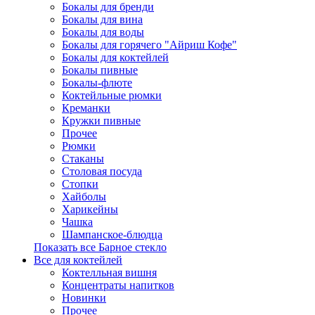
Бокалы для бренди
Бокалы для вина
Бокалы для воды
Бокалы для горячего "Айриш Кофе"
Бокалы для коктейлей
Бокалы пивные
Бокалы-флюте
Коктейльные рюмки
Креманки
Кружки пивные
Прочее
Рюмки
Стаканы
Столовая посуда
Стопки
Хайболы
Харикейны
Чашка
Шампанское-блюдца
Показать все Барное стекло
Все для коктейлей
Коктелльная вишня
Концентраты напитков
Новинки
Прочее