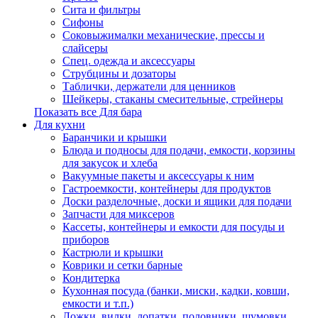
Сита и фильтры
Сифоны
Соковыжималки механические, прессы и
слайсеры
Спец. одежда и аксессуары
Струбцины и дозаторы
Таблички, держатели для ценников
Шейкеры, стаканы смесительные, стрейнеры
Показать все Для бара
Для кухни
Баранчики и крышки
Блюда и подносы для подачи, емкости, корзины
для закусок и хлеба
Вакуумные пакеты и аксессуары к ним
Гастроемкости, контейнеры для продуктов
Доски разделочные, доски и ящики для подачи
Запчасти для миксеров
Кассеты, контейнеры и емкости для посуды и
приборов
Кастрюли и крышки
Коврики и сетки барные
Кондитерка
Кухонная посуда (банки, миски, кадки, ковши,
емкости и т.п.)
Ложки, вилки, лопатки, половники, шумовки