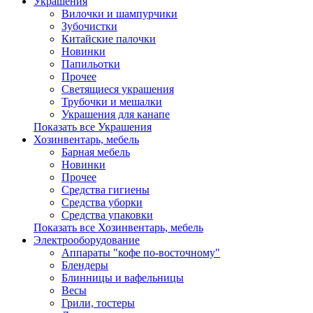
Украшения
Вилочки и шампурчики
Зубочистки
Китайские палочки
Новинки
Папильотки
Прочее
Светящиеся украшения
Трубочки и мешалки
Украшения для канапе
Показать все Украшения
Хозинвентарь, мебель
Барная мебель
Новинки
Прочее
Средства гигиены
Средства уборки
Средства упаковки
Показать все Хозинвентарь, мебель
Электрооборудование
Аппараты "кофе по-восточному"
Блендеры
Блинницы и вафельницы
Весы
Грили, тостеры