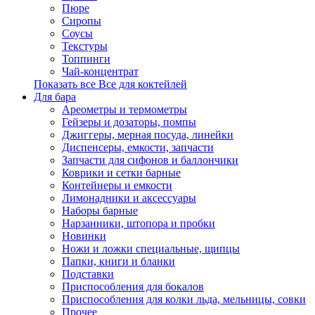
Пюре
Сиропы
Соусы
Текстуры
Топпинги
Чай-концентрат
Показать все Все для коктейлей
Для бара
Ареометры и термометры
Гейзеры и дозаторы, помпы
Джиггеры, мерная посуда, линейки
Диспенсеры, емкости, запчасти
Запчасти для сифонов и баллончики
Коврики и сетки барные
Контейнеры и емкости
Лимонадники и аксессуары
Наборы барные
Нарзанники, штопора и пробки
Новинки
Ножи и ложки специальные, щипцы
Папки, книги и бланки
Подставки
Приспособления для бокалов
Приспособления для колки льда, мельницы, совки
Прочее