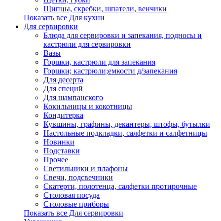
Щипцы, скребки, шпатели, венчики
Показать все Для кухни
Для сервировки
Блюда для сервировки и запекания, подносы и
кастрюли для сервировки
Вазы
Горшки, кастрюли для запекания
Горшки; кастрюли;емкости д/запекания
Для десерта
Для специй
Для шампанского
Кокильницы и кокотницы
Кондитерка
Кувшины, графины, декантеры, штофы, бутылки
Настольные подкладки, салфетки и салфетницы
Новинки
Подставки
Прочее
Светильники и плафоны
Свечи, подсвечники
Скатерти, полотенца, салфетки протирочные
Столовая посуда
Столовые приборы
Показать все Для сервировки