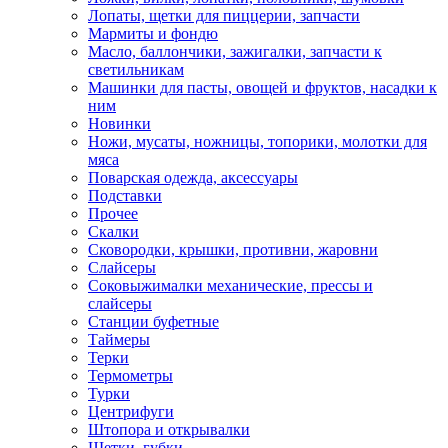
Лопаты, щетки для пиццерии, запчасти
Мармиты и фондю
Масло, баллончики, зажигалки, запчасти к
светильникам
Машинки для пасты, овощей и фруктов, насадки к
ним
Новинки
Ножи, мусаты, ножницы, топорики, молотки для
мяса
Поварская одежда, аксессуары
Подставки
Прочее
Скалки
Сковородки, крышки, противни, жаровни
Слайсеры
Соковыжималки механические, прессы и
слайсеры
Станции буфетные
Таймеры
Терки
Термометры
Турки
Центрифуги
Штопора и открывалки
Щетки, губки