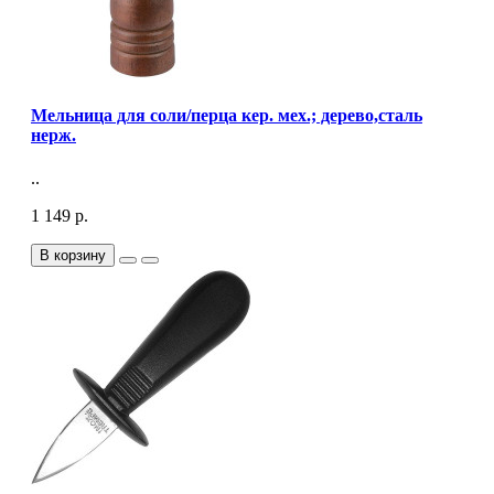
Мельница для соли/перца кер. мех.; дерево,сталь
нерж.
..
1 149 р.
В корзину