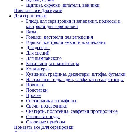
Щипцы, скребки, шпатели, венчики
Показать все Для кухни
Для сервировки
Блюда для сервировки и запекания, подносы и
кастрюли для сервировки
Вазы
Горшки, кастрюли для запекания
Горшки; кастрюли;емкости д/запекания
Для десерта
Для специй
Для шампанского
Кокильницы и кокотницы
Кондитерка
Кувшины, графины, декантеры, штофы, бутылки
Настольные подкладки, салфетки и салфетницы
Новинки
Подставки
Прочее
Светильники и плафоны
Свечи, подсвечники
Скатерти, полотенца, салфетки протирочные
Столовая посуда
Столовые приборы
Показать все Для сервировки