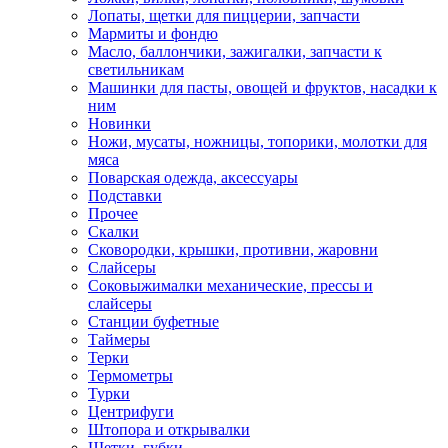
Лопаты, щетки для пиццерии, запчасти
Мармиты и фондю
Масло, баллончики, зажигалки, запчасти к
светильникам
Машинки для пасты, овощей и фруктов, насадки к
ним
Новинки
Ножи, мусаты, ножницы, топорики, молотки для
мяса
Поварская одежда, аксессуары
Подставки
Прочее
Скалки
Сковородки, крышки, противни, жаровни
Слайсеры
Соковыжималки механические, прессы и
слайсеры
Станции буфетные
Таймеры
Терки
Термометры
Турки
Центрифуги
Штопора и открывалки
Щетки, губки