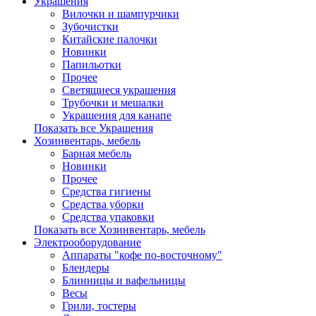
Украшения
Вилочки и шампурчики
Зубочистки
Китайские палочки
Новинки
Папильотки
Прочее
Светящиеся украшения
Трубочки и мешалки
Украшения для канапе
Показать все Украшения
Хозинвентарь, мебель
Барная мебель
Новинки
Прочее
Средства гигиены
Средства уборки
Средства упаковки
Показать все Хозинвентарь, мебель
Электрооборудование
Аппараты "кофе по-восточному"
Блендеры
Блинницы и вафельницы
Весы
Грили, тостеры