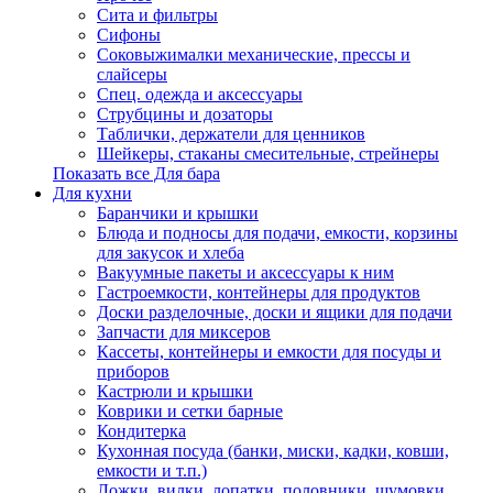
Сита и фильтры
Сифоны
Соковыжималки механические, прессы и
слайсеры
Спец. одежда и аксессуары
Струбцины и дозаторы
Таблички, держатели для ценников
Шейкеры, стаканы смесительные, стрейнеры
Показать все Для бара
Для кухни
Баранчики и крышки
Блюда и подносы для подачи, емкости, корзины
для закусок и хлеба
Вакуумные пакеты и аксессуары к ним
Гастроемкости, контейнеры для продуктов
Доски разделочные, доски и ящики для подачи
Запчасти для миксеров
Кассеты, контейнеры и емкости для посуды и
приборов
Кастрюли и крышки
Коврики и сетки барные
Кондитерка
Кухонная посуда (банки, миски, кадки, ковши,
емкости и т.п.)
Ложки, вилки, лопатки, половники, шумовки