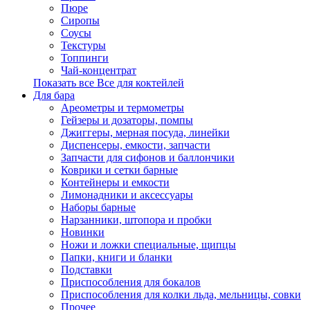
Пюре
Сиропы
Соусы
Текстуры
Топпинги
Чай-концентрат
Показать все Все для коктейлей
Для бара
Ареометры и термометры
Гейзеры и дозаторы, помпы
Джиггеры, мерная посуда, линейки
Диспенсеры, емкости, запчасти
Запчасти для сифонов и баллончики
Коврики и сетки барные
Контейнеры и емкости
Лимонадники и аксессуары
Наборы барные
Нарзанники, штопора и пробки
Новинки
Ножи и ложки специальные, щипцы
Папки, книги и бланки
Подставки
Приспособления для бокалов
Приспособления для колки льда, мельницы, совки
Прочее