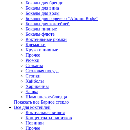
Бокалы для бренди
Бокалы для вина
Бокалы для воды
Бокалы для горячего "Айриш Кофе"
Бокалы для коктейлей
Бокалы пивные
Бокалы-флюте
Коктейльные рюмки
Креманки
Кружки пивные
Прочее
Рюмки
Стаканы
Столовая посуда
Стопки
Хайболы
Харикейны
Чашка
Шампанское-блюдца
Показать все Барное стекло
Все для коктейлей
Коктелльная вишня
Концентраты напитков
Новинки
Прочее