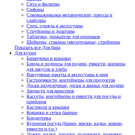
Сита и фильтры
Сифоны
Соковыжималки механические, прессы и
слайсеры
Спец. одежда и аксессуары
Струбцины и дозаторы
Таблички, держатели для ценников
Шейкеры, стаканы смесительные, стрейнеры
Показать все Для бара
Для кухни
Баранчики и крышки
Блюда и подносы для подачи, емкости, корзины
для закусок и хлеба
Вакуумные пакеты и аксессуары к ним
Гастроемкости, контейнеры для продуктов
Доски разделочные, доски и ящики для подачи
Запчасти для миксеров
Кассеты, контейнеры и емкости для посуды и
приборов
Кастрюли и крышки
Коврики и сетки барные
Кондитерка
Кухонная посуда (банки, миски, кадки, ковши,
емкости и т.п.)
Ложки, вилки, лопатки, половники, шумовки