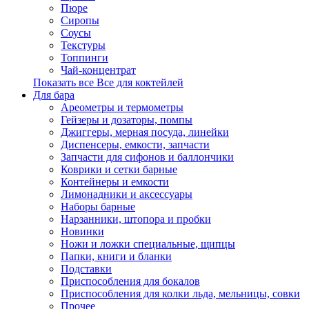
Пюре
Сиропы
Соусы
Текстуры
Топпинги
Чай-концентрат
Показать все Все для коктейлей
Для бара
Ареометры и термометры
Гейзеры и дозаторы, помпы
Джиггеры, мерная посуда, линейки
Диспенсеры, емкости, запчасти
Запчасти для сифонов и баллончики
Коврики и сетки барные
Контейнеры и емкости
Лимонадники и аксессуары
Наборы барные
Нарзанники, штопора и пробки
Новинки
Ножи и ложки специальные, щипцы
Папки, книги и бланки
Подставки
Приспособления для бокалов
Приспособления для колки льда, мельницы, совки
Прочее