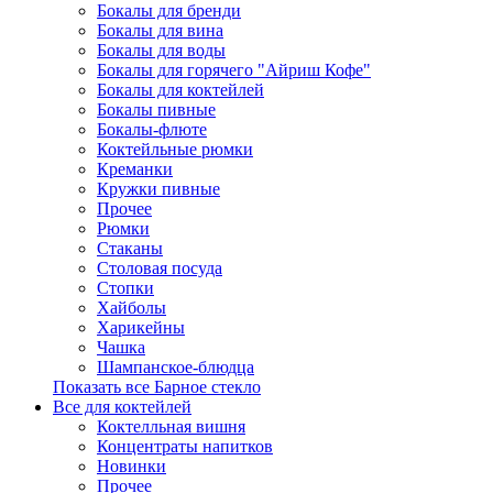
Бокалы для бренди
Бокалы для вина
Бокалы для воды
Бокалы для горячего "Айриш Кофе"
Бокалы для коктейлей
Бокалы пивные
Бокалы-флюте
Коктейльные рюмки
Креманки
Кружки пивные
Прочее
Рюмки
Стаканы
Столовая посуда
Стопки
Хайболы
Харикейны
Чашка
Шампанское-блюдца
Показать все Барное стекло
Все для коктейлей
Коктелльная вишня
Концентраты напитков
Новинки
Прочее