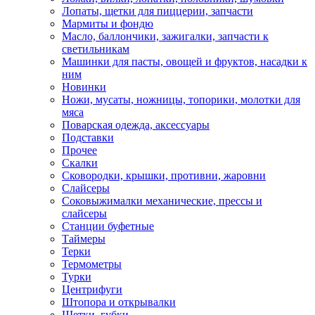
Лопаты, щетки для пиццерии, запчасти
Мармиты и фондю
Масло, баллончики, зажигалки, запчасти к
светильникам
Машинки для пасты, овощей и фруктов, насадки к
ним
Новинки
Ножи, мусаты, ножницы, топорики, молотки для
мяса
Поварская одежда, аксессуары
Подставки
Прочее
Скалки
Сковородки, крышки, противни, жаровни
Слайсеры
Соковыжималки механические, прессы и
слайсеры
Станции буфетные
Таймеры
Терки
Термометры
Турки
Центрифуги
Штопора и открывалки
Щетки, губки