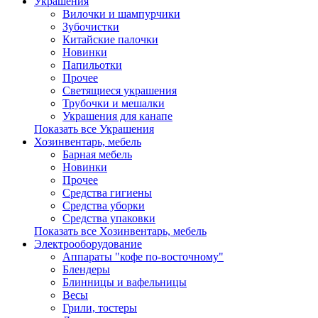
Украшения
Вилочки и шампурчики
Зубочистки
Китайские палочки
Новинки
Папильотки
Прочее
Светящиеся украшения
Трубочки и мешалки
Украшения для канапе
Показать все Украшения
Хозинвентарь, мебель
Барная мебель
Новинки
Прочее
Средства гигиены
Средства уборки
Средства упаковки
Показать все Хозинвентарь, мебель
Электрооборудование
Аппараты "кофе по-восточному"
Блендеры
Блинницы и вафельницы
Весы
Грили, тостеры