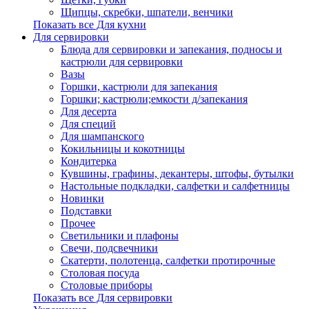
Щипцы, скребки, шпатели, венчики
Показать все Для кухни
Для сервировки
Блюда для сервировки и запекания, подносы и
кастрюли для сервировки
Вазы
Горшки, кастрюли для запекания
Горшки; кастрюли;емкости д/запекания
Для десерта
Для специй
Для шампанского
Кокильницы и кокотницы
Кондитерка
Кувшины, графины, декантеры, штофы, бутылки
Настольные подкладки, салфетки и салфетницы
Новинки
Подставки
Прочее
Светильники и плафоны
Свечи, подсвечники
Скатерти, полотенца, салфетки протирочные
Столовая посуда
Столовые приборы
Показать все Для сервировки