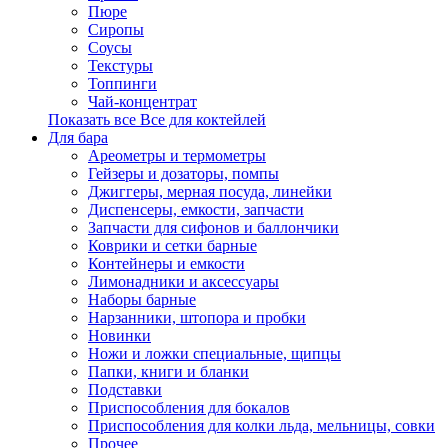
Пюре
Сиропы
Соусы
Текстуры
Топпинги
Чай-концентрат
Показать все Все для коктейлей
Для бара
Ареометры и термометры
Гейзеры и дозаторы, помпы
Джиггеры, мерная посуда, линейки
Диспенсеры, емкости, запчасти
Запчасти для сифонов и баллончики
Коврики и сетки барные
Контейнеры и емкости
Лимонадники и аксессуары
Наборы барные
Нарзанники, штопора и пробки
Новинки
Ножи и ложки специальные, щипцы
Папки, книги и бланки
Подставки
Приспособления для бокалов
Приспособления для колки льда, мельницы, совки
Прочее