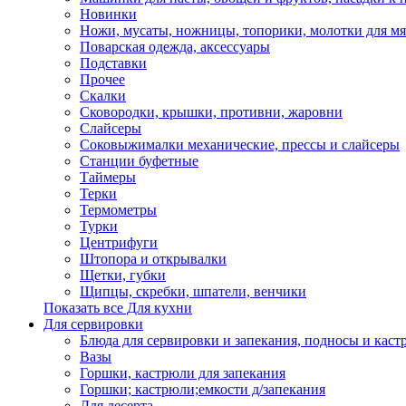
Новинки
Ножи, мусаты, ножницы, топорики, молотки для мя
Поварская одежда, аксессуары
Подставки
Прочее
Скалки
Сковородки, крышки, противни, жаровни
Слайсеры
Соковыжималки механические, прессы и слайсеры
Станции буфетные
Таймеры
Терки
Термометры
Турки
Центрифуги
Штопора и открывалки
Щетки, губки
Щипцы, скребки, шпатели, венчики
Показать все Для кухни
Для сервировки
Блюда для сервировки и запекания, подносы и каст
Вазы
Горшки, кастрюли для запекания
Горшки; кастрюли;емкости д/запекания
Для десерта