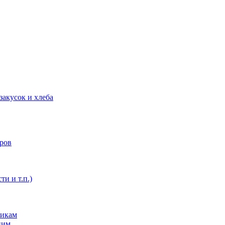
закусок и хлеба
оров
ти и т.п.)
никам
ним