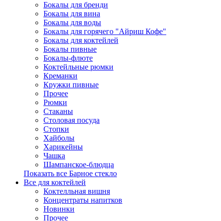
Бокалы для бренди
Бокалы для вина
Бокалы для воды
Бокалы для горячего "Айриш Кофе"
Бокалы для коктейлей
Бокалы пивные
Бокалы-флюте
Коктейльные рюмки
Креманки
Кружки пивные
Прочее
Рюмки
Стаканы
Столовая посуда
Стопки
Хайболы
Харикейны
Чашка
Шампанское-блюдца
Показать все Барное стекло
Все для коктейлей
Коктелльная вишня
Концентраты напитков
Новинки
Прочее