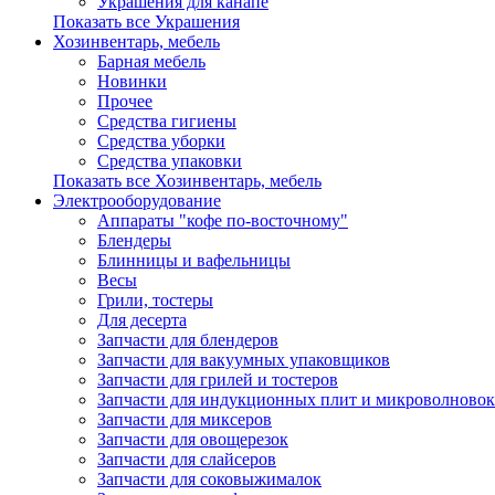
Украшения для канапе
Показать все Украшения
Хозинвентарь, мебель
Барная мебель
Новинки
Прочее
Средства гигиены
Средства уборки
Средства упаковки
Показать все Хозинвентарь, мебель
Электрооборудование
Аппараты "кофе по-восточному"
Блендеры
Блинницы и вафельницы
Весы
Грили, тостеры
Для десерта
Запчасти для блендеров
Запчасти для вакуумных упаковщиков
Запчасти для грилей и тостеров
Запчасти для индукционных плит и микроволновок
Запчасти для миксеров
Запчасти для овощерезок
Запчасти для слайсеров
Запчасти для соковыжималок