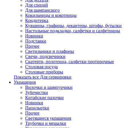
Для специй
Для шампанского
Кокильницы и кокотницы
Кондитерка
Кувшины, графины, декантеры, штофы, бутылки
Настольные подкладки, салфетки и салфетницы
Новинки
Подставки
Прочее
Светильники и плафоны
Свечи, подсвечники
Скатерти, полотенца, салфетки протирочные
Столовая посуда
Столовые приборы
Показать все Для сервировки
Украшения
Вилочки и шампурчики
Зубочистки
Китайские палочки
Новинки
Папильотки
Прочее
Светящиеся украшения
Трубочки и мешалки