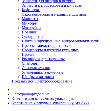
Запчасти для шкафов и витрин
Запчасти к процессорам и куттерам
Кофеварки
Льдогенераторы и мельницы для льда
Мармиты
Миксеры
Мясорубки
Новинки
Овощерезки
Плиты индукционные, микроволновки, печи
Прессы, запчасти для прессов
Процессоры и куттеры кухонные
Прочее
Рисоварки, фритюрницы
Слайсеры
Соковыжималки
Упаковщики вакуумные
Шкафы и витрины
Показать все Электрооборудование
Электрооборудование
Запчасти для вакуумных упаковщиков
Уплотнение к вакуумн. упаковщику SPB/350