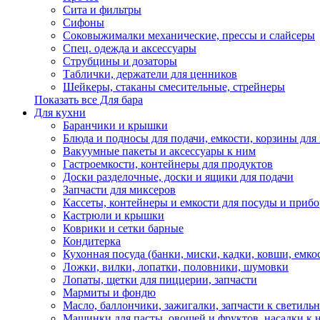
Сита и фильтры
Сифоны
Соковыжималки механические, прессы и слайсеры
Спец. одежда и аксессуары
Струбцины и дозаторы
Таблички, держатели для ценников
Шейкеры, стаканы смесительные, стрейнеры
Показать все Для бара
Для кухни
Баранчики и крышки
Блюда и подносы для подачи, емкости, корзины для 
Вакуумные пакеты и аксессуары к ним
Гастроемкости, контейнеры для продуктов
Доски разделочные, доски и ящики для подачи
Запчасти для миксеров
Кассеты, контейнеры и емкости для посуды и приб
Кастрюли и крышки
Коврики и сетки барные
Кондитерка
Кухонная посуда (банки, миски, кадки, ковши, емкос
Ложки, вилки, лопатки, половники, шумовки
Лопаты, щетки для пиццерии, запчасти
Мармиты и фондю
Масло, баллончики, зажигалки, запчасти к светиль
Машинки для пасты, овощей и фруктов, насадки к 