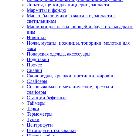
Лопаты, щетки для пиццерии, запчасти
Мармиты и фондю
Масло, баллончики, зажигалки, запчасти к
светильникам
Машинки для пасты, овощей и фруктов, насадки к
ним
Новинки
Ножи, мусаты, ножницы, топорики, молотки для
мяса
Поварская одежда, аксессуары
Подставки
Прочее
Скалки
Сковородки, крышки, противни, жаровни
Слайсеры
Соковыжималки механические, прессы и
слайсеры
Станции буфетные
Таймеры
Терки
Термометры
Турки
Центрифуги
Штопора и открывалки
Щетки, губки