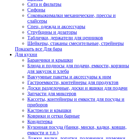
Сита и фильтры
Сифоны
Соковыжималки механические, прессы и
слайсеры
Спец. одежда и аксессуары
Струбцины и дозаторы
Таблички, держатели для ценников
Шейкеры, стаканы смесительные, стрейнеры
Показать все Для бара
Для кухни
Баранчики и крышки
Блюда и подносы для подачи, емкости, корзины
для закусок и хлеба
Вакуумные пакеты и аксессуары к ним
Гастроемкости, контейнеры для продуктов
Доски разделочные, доски и ящики для подачи
Запчасти для миксеров
Кассеты, контейнеры и емкости для посуды и
приборов
Кастрюли и крышки
Коврики и сетки барные
Кондитерка
Кухонная посуда (банки, миски, кадки, ковши,
емкости и т.п.)
Ложки, вилки, лопатки, половники, шумовки