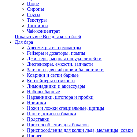
Пюре
Сиропы
Соусы
Текстуры
Топпинги
Чай-концентрат
Показать все Все для коктейлей
Для бара
Ареометры и термометры
Гейзеры и дозаторы, помпы
Джиггеры, мерная посуда, линейки
Диспенсеры, емкости, запчасти
Запчасти для сифонов и баллончики
Коврики и сетки барные
Контейнеры и емкости
Лимонадники и аксессуары
Наборы барные
Нарзанники, штопора и пробки
Новинки
Ножи и ложки специальные, щипцы
Папки, книги и бланки
Подставки
Приспособления для бокалов
Приспособления для колки льда, мельницы, совки
Прочее