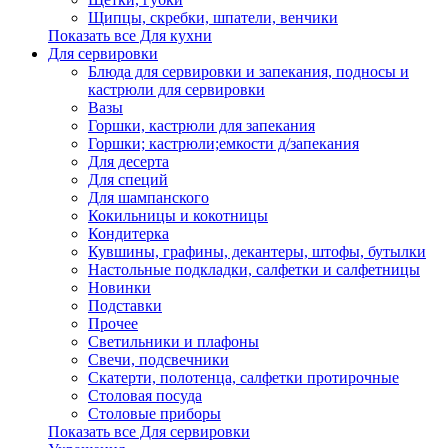
Щипцы, скребки, шпатели, венчики
Показать все Для кухни
Для сервировки
Блюда для сервировки и запекания, подносы и
кастрюли для сервировки
Вазы
Горшки, кастрюли для запекания
Горшки; кастрюли;емкости д/запекания
Для десерта
Для специй
Для шампанского
Кокильницы и кокотницы
Кондитерка
Кувшины, графины, декантеры, штофы, бутылки
Настольные подкладки, салфетки и салфетницы
Новинки
Подставки
Прочее
Светильники и плафоны
Свечи, подсвечники
Скатерти, полотенца, салфетки протирочные
Столовая посуда
Столовые приборы
Показать все Для сервировки