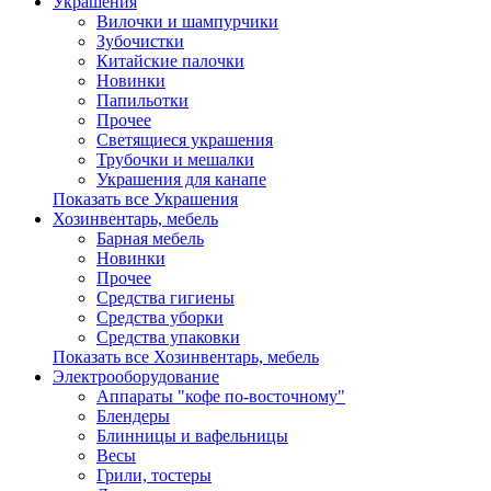
Украшения
Вилочки и шампурчики
Зубочистки
Китайские палочки
Новинки
Папильотки
Прочее
Светящиеся украшения
Трубочки и мешалки
Украшения для канапе
Показать все Украшения
Хозинвентарь, мебель
Барная мебель
Новинки
Прочее
Средства гигиены
Средства уборки
Средства упаковки
Показать все Хозинвентарь, мебель
Электрооборудование
Аппараты "кофе по-восточному"
Блендеры
Блинницы и вафельницы
Весы
Грили, тостеры