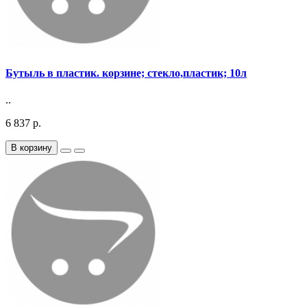
Бутыль в пластик. корзине; стекло,пластик; 10л
..
6 837 р.
В корзину