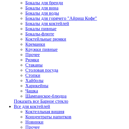
Бокалы для бренди
Бокалы для вина
Бокалы для воды
Бокалы для горячего "Айриш Кофе"
Бокалы для коктейлей
Бокалы пивные
Бокалы-флюте
Коктейльные рюмки
Креманки
Кружки пивные
Прочее
Рюмки
Стаканы
Столовая посуда
Стопки
Хайболы
Харикейны
Чашка
Шампанское-блюдца
Показать все Барное стекло
Все для коктейлей
Коктелльная вишня
Концентраты напитков
Новинки
Прочее