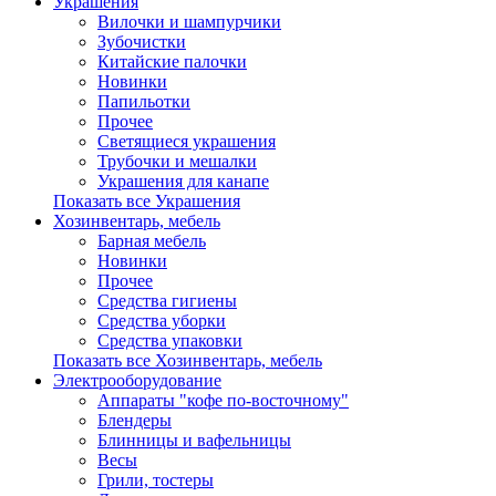
Украшения
Вилочки и шампурчики
Зубочистки
Китайские палочки
Новинки
Папильотки
Прочее
Светящиеся украшения
Трубочки и мешалки
Украшения для канапе
Показать все Украшения
Хозинвентарь, мебель
Барная мебель
Новинки
Прочее
Средства гигиены
Средства уборки
Средства упаковки
Показать все Хозинвентарь, мебель
Электрооборудование
Аппараты "кофе по-восточному"
Блендеры
Блинницы и вафельницы
Весы
Грили, тостеры