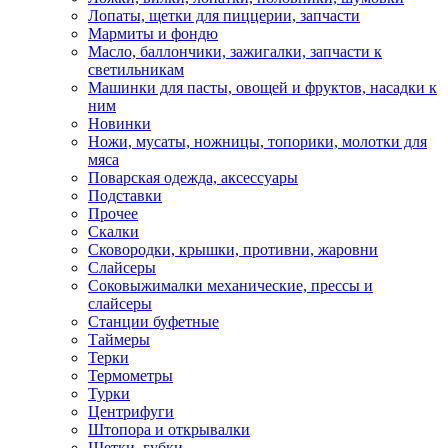
Лопаты, щетки для пиццерии, запчасти
Мармиты и фондю
Масло, баллончики, зажигалки, запчасти к
светильникам
Машинки для пасты, овощей и фруктов, насадки к
ним
Новинки
Ножи, мусаты, ножницы, топорики, молотки для
мяса
Поварская одежда, аксессуары
Подставки
Прочее
Скалки
Сковородки, крышки, противни, жаровни
Слайсеры
Соковыжималки механические, прессы и
слайсеры
Станции буфетные
Таймеры
Терки
Термометры
Турки
Центрифуги
Штопора и открывалки
Щетки, губки