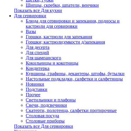
Щипцы, скребки, шпатели, венчики
Показать все Для кухни
Для сервировки
Блюда для сервировки и запекания, подносы и
кастрюли для сервировки
Вазы
Горшки, кастрюли для запекания
Горшки; кастрюли;емкости д/запекания
Для десерта
Для специй
Для шампанского
Кокильницы и кокотницы
Кондитерка
Кувшины, графины, декантеры, штофы, бутылки
Настольные подкладки, салфетки и салфетницы
Новинки
Подставки
Прочее
Светильники и плафоны
Свечи, подсвечники
Скатерти, полотенца, салфетки протирочные
Столовая посуда
Столовые приборы
Показать все Для сервировки