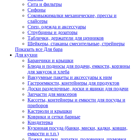
Сита и фильтры
Сифоны
Соковыжималки механические, прессы и
слайсеры
Спец. одежда и аксессуары
Струбцины и дозаторы
Таблички, держатели для ценников
Шейкеры, стаканы смесительные, стрейнеры
Показать все Для бара
Для кухни
Баранчики и крышки
Блюда и подносы для подачи, емкости, корзины
для закусок и хлеба
Вакуумные пакеты и аксессуары к ним
Гастроемкости, контейнеры для продуктов
Доски разделочные, доски и ящики для подачи
Запчасти для миксеров
Кассеты, контейнеры и емкости для посуды и
приборов
Кастрюли и крышки
Коврики и сетки барные
Кондитерка
Кухонная посуда (банки, миски, кадки, ковши,
емкости и т.п.)
Ложки, вилки, лопатки, половники, шумовки