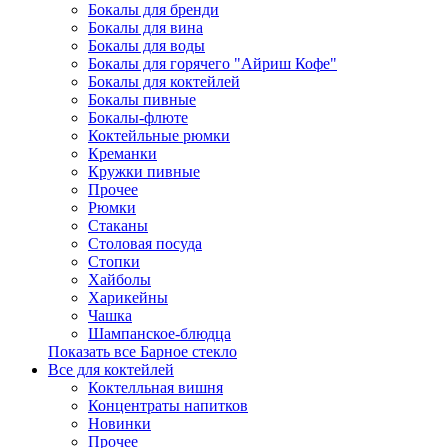
Бокалы для бренди
Бокалы для вина
Бокалы для воды
Бокалы для горячего "Айриш Кофе"
Бокалы для коктейлей
Бокалы пивные
Бокалы-флюте
Коктейльные рюмки
Креманки
Кружки пивные
Прочее
Рюмки
Стаканы
Столовая посуда
Стопки
Хайболы
Харикейны
Чашка
Шампанское-блюдца
Показать все Барное стекло
Все для коктейлей
Коктелльная вишня
Концентраты напитков
Новинки
Прочее