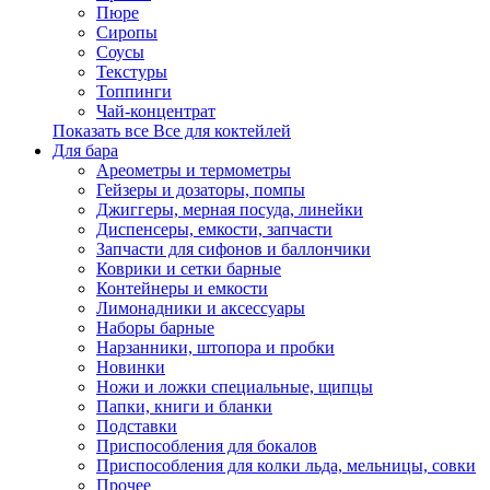
Пюре
Сиропы
Соусы
Текстуры
Топпинги
Чай-концентрат
Показать все Все для коктейлей
Для бара
Ареометры и термометры
Гейзеры и дозаторы, помпы
Джиггеры, мерная посуда, линейки
Диспенсеры, емкости, запчасти
Запчасти для сифонов и баллончики
Коврики и сетки барные
Контейнеры и емкости
Лимонадники и аксессуары
Наборы барные
Нарзанники, штопора и пробки
Новинки
Ножи и ложки специальные, щипцы
Папки, книги и бланки
Подставки
Приспособления для бокалов
Приспособления для колки льда, мельницы, совки
Прочее