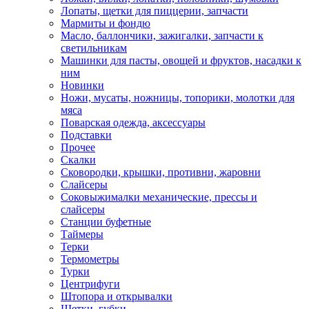
Лопаты, щетки для пиццерии, запчасти
Мармиты и фондю
Масло, баллончики, зажигалки, запчасти к
светильникам
Машинки для пасты, овощей и фруктов, насадки к
ним
Новинки
Ножи, мусаты, ножницы, топорики, молотки для
мяса
Поварская одежда, аксессуары
Подставки
Прочее
Скалки
Сковородки, крышки, противни, жаровни
Слайсеры
Соковыжималки механические, прессы и
слайсеры
Станции буфетные
Таймеры
Терки
Термометры
Турки
Центрифуги
Штопора и открывалки
Щетки, губки