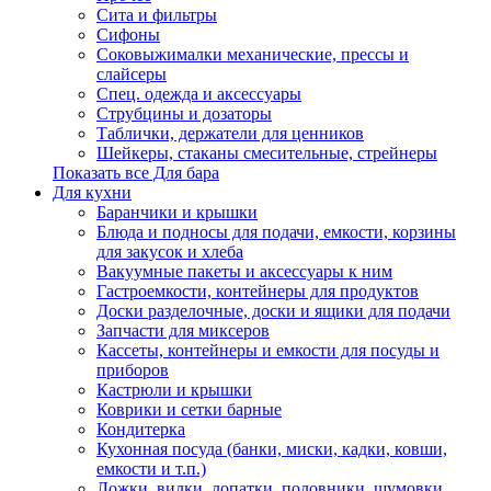
Сита и фильтры
Сифоны
Соковыжималки механические, прессы и
слайсеры
Спец. одежда и аксессуары
Струбцины и дозаторы
Таблички, держатели для ценников
Шейкеры, стаканы смесительные, стрейнеры
Показать все Для бара
Для кухни
Баранчики и крышки
Блюда и подносы для подачи, емкости, корзины
для закусок и хлеба
Вакуумные пакеты и аксессуары к ним
Гастроемкости, контейнеры для продуктов
Доски разделочные, доски и ящики для подачи
Запчасти для миксеров
Кассеты, контейнеры и емкости для посуды и
приборов
Кастрюли и крышки
Коврики и сетки барные
Кондитерка
Кухонная посуда (банки, миски, кадки, ковши,
емкости и т.п.)
Ложки, вилки, лопатки, половники, шумовки