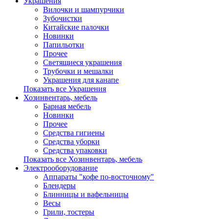
Украшения
Вилочки и шампурчики
Зубочистки
Китайские палочки
Новинки
Папильотки
Прочее
Светящиеся украшения
Трубочки и мешалки
Украшения для канапе
Показать все Украшения
Хозинвентарь, мебель
Барная мебель
Новинки
Прочее
Средства гигиены
Средства уборки
Средства упаковки
Показать все Хозинвентарь, мебель
Электрооборудование
Аппараты "кофе по-восточному"
Блендеры
Блинницы и вафельницы
Весы
Грили, тостеры