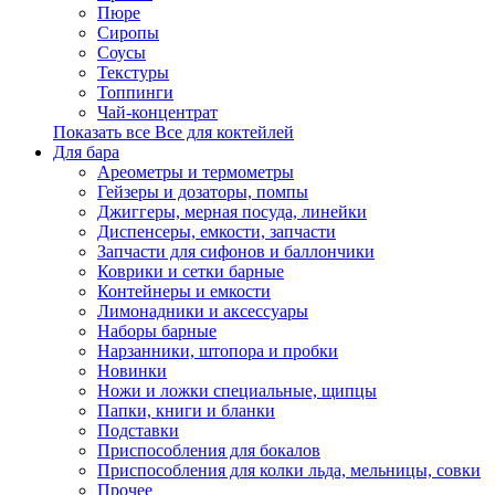
Пюре
Сиропы
Соусы
Текстуры
Топпинги
Чай-концентрат
Показать все Все для коктейлей
Для бара
Ареометры и термометры
Гейзеры и дозаторы, помпы
Джиггеры, мерная посуда, линейки
Диспенсеры, емкости, запчасти
Запчасти для сифонов и баллончики
Коврики и сетки барные
Контейнеры и емкости
Лимонадники и аксессуары
Наборы барные
Нарзанники, штопора и пробки
Новинки
Ножи и ложки специальные, щипцы
Папки, книги и бланки
Подставки
Приспособления для бокалов
Приспособления для колки льда, мельницы, совки
Прочее