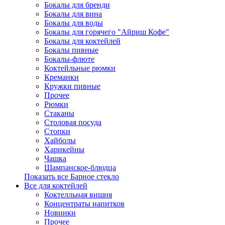
Бокалы для бренди
Бокалы для вина
Бокалы для воды
Бокалы для горячего "Айриш Кофе"
Бокалы для коктейлей
Бокалы пивные
Бокалы-флюте
Коктейльные рюмки
Креманки
Кружки пивные
Прочее
Рюмки
Стаканы
Столовая посуда
Стопки
Хайболы
Харикейны
Чашка
Шампанское-блюдца
Показать все Барное стекло
Все для коктейлей
Коктелльная вишня
Концентраты напитков
Новинки
Прочее