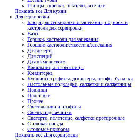
Щипцы, скребки, шпатели, венчики
Показать все Для кухни
Для сервировки
Блюда для сервировки и запекания, подносы и
кастрюли для сервировки
Вазы
Горшки, кастрюли для запекания
Горшки; кастрюли;емкости д/запекания
Для десерта
Для специй
Для шампанского
Кокильницы и кокотницы
Кондитерка
Кувшины, графины, декантеры, штофы, бутылки
Настольные подкладки, салфетки и салфетницы
Новинки
Подставки
Прочее
Светильники и плафоны
Свечи, подсвечники
Скатерти, полотенца, салфетки протирочные
Столовая посуда
Столовые приборы
Показать все Для сервировки