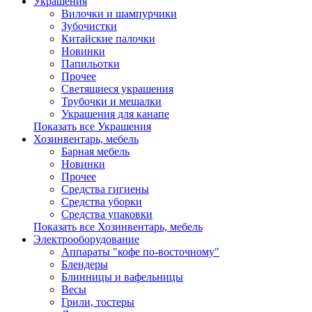
Украшения
Вилочки и шампурчики
Зубочистки
Китайские палочки
Новинки
Папильотки
Прочее
Светящиеся украшения
Трубочки и мешалки
Украшения для канапе
Показать все Украшения
Хозинвентарь, мебель
Барная мебель
Новинки
Прочее
Средства гигиены
Средства уборки
Средства упаковки
Показать все Хозинвентарь, мебель
Электрооборудование
Аппараты "кофе по-восточному"
Блендеры
Блинницы и вафельницы
Весы
Грили, тостеры