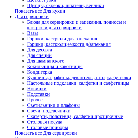
Щипцы, скребки, шпатели, венчики
Показать все Для кухни
Для сервировки
Блюда для сервировки и запекания, подносы и
кастрюли для сервировки
Вазы
Горшки, кастрюли для запекания
Горшки; кастрюли;емкости д/запекания
Для десерта
Для специй
Для шампанского
Кокильницы и кокотницы
Кондитерка
Кувшины, графины, декантеры, штофы, бутылки
Настольные подкладки, салфетки и салфетницы
Новинки
Подставки
Прочее
Светильники и плафоны
Свечи, подсвечники
Скатерти, полотенца, салфетки протирочные
Столовая посуда
Столовые приборы
Показать все Для сервировки