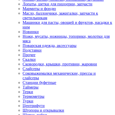
Лопаты, щетки для пиццерии, запчасти
Мармиты и фондю
Масло, баллончики, зажигалки, запчасти к
светильникам
Машинки для пасты, овощей и фруктов, насадки к
ним
Новинки
Ножи, мусаты, ножницы, топорики, молотки для
мяса
Поварская одежда, аксессуары
Подставки
Прочее
Скалки
Сковородки, крышки, противни, жаровни
Слайсеры
Соковыжималки механические, прессы и
слайсеры
Станции буфетные
Таймеры
Терки
Термометры
Турки
Центрифуги
Штопора и открывалки
Щетки, губки