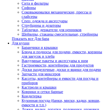
Сита и фильтры
Сифоны
Соковыжималки механические, прессы и
слайсеры
Спец. одежда и аксессуары
Струбцины и дозаторы
Таблички, держатели для ценников
Шейкеры, стаканы смесительные, стрейнеры
Показать все Для бара
Для кухни
Баранчики и крышки
Блюда и подносы для подачи, емкости, корзины
для закусок и хлеба
Вакуумные пакеты и аксессуары к ним
Гастроемкости, контейнеры для продуктов
Доски разделочные, доски и ящики для подачи
Запчасти для миксеров
Кассеты, контейнеры и емкости для посуды и
приборов
Кастрюли и крышки
Коврики и сетки барные
Кондитерка
Кухонная посуда (банки, миски, кадки, ковши,
емкости и т.п.)
Ложки, вилки, лопатки, половники, шумовки