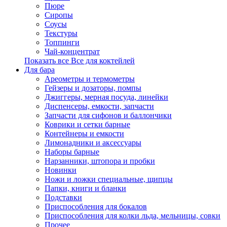
Пюре
Сиропы
Соусы
Текстуры
Топпинги
Чай-концентрат
Показать все Все для коктейлей
Для бара
Ареометры и термометры
Гейзеры и дозаторы, помпы
Джиггеры, мерная посуда, линейки
Диспенсеры, емкости, запчасти
Запчасти для сифонов и баллончики
Коврики и сетки барные
Контейнеры и емкости
Лимонадники и аксессуары
Наборы барные
Нарзанники, штопора и пробки
Новинки
Ножи и ложки специальные, щипцы
Папки, книги и бланки
Подставки
Приспособления для бокалов
Приспособления для колки льда, мельницы, совки
Прочее