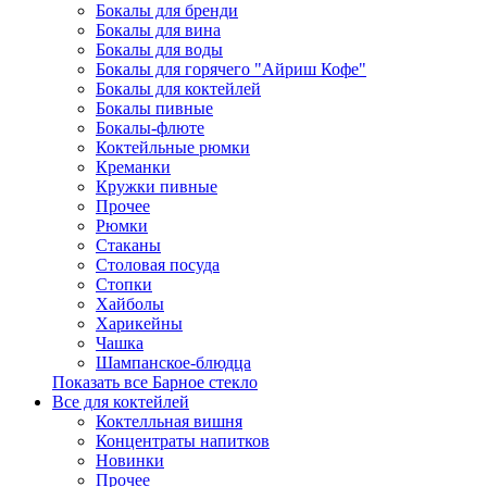
Бокалы для бренди
Бокалы для вина
Бокалы для воды
Бокалы для горячего "Айриш Кофе"
Бокалы для коктейлей
Бокалы пивные
Бокалы-флюте
Коктейльные рюмки
Креманки
Кружки пивные
Прочее
Рюмки
Стаканы
Столовая посуда
Стопки
Хайболы
Харикейны
Чашка
Шампанское-блюдца
Показать все Барное стекло
Все для коктейлей
Коктелльная вишня
Концентраты напитков
Новинки
Прочее