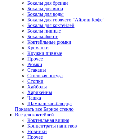
Бокалы для бренди
Бокалы для вина
Бокалы для воды
Бокалы для горячего "Айриш Кофе"
Бокалы для коктейлей
Бокалы пивные
Бокалы-флюте
Коктейльные рюмки
Креманки
Кружки пивные
Прочее
Рюмки
Стаканы
Столовая посуда
Стопки
Хайболы
Харикейны
Чашка
Шампанское-блюдца
Показать все Барное стекло
Все для коктейлей
Коктелльная вишня
Концентраты напитков
Новинки
Прочее