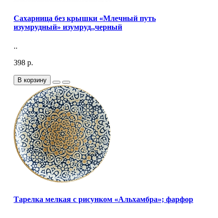
Сахарница без крышки «Млечный путь
изумрудный» изумруд.,черный
..
398 р.
В корзину
Тарелка мелкая с рисунком «Альхамбра»; фарфор