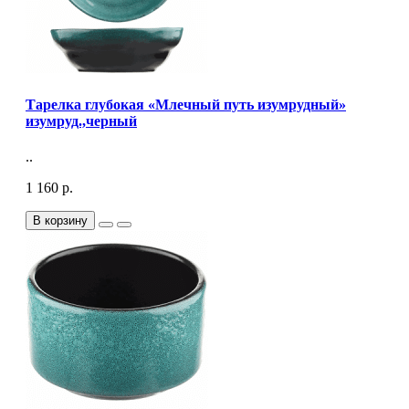
Тарелка глубокая «Млечный путь изумрудный»
изумруд.,черный
..
1 160 р.
В корзину