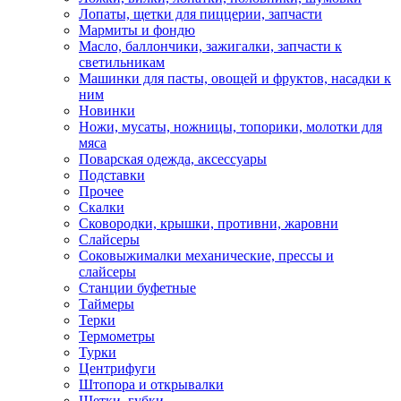
Лопаты, щетки для пиццерии, запчасти
Мармиты и фондю
Масло, баллончики, зажигалки, запчасти к
светильникам
Машинки для пасты, овощей и фруктов, насадки к
ним
Новинки
Ножи, мусаты, ножницы, топорики, молотки для
мяса
Поварская одежда, аксессуары
Подставки
Прочее
Скалки
Сковородки, крышки, противни, жаровни
Слайсеры
Соковыжималки механические, прессы и
слайсеры
Станции буфетные
Таймеры
Терки
Термометры
Турки
Центрифуги
Штопора и открывалки
Щетки, губки