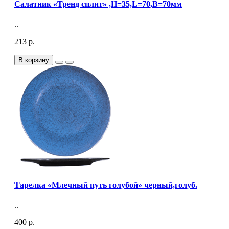
Салатник «Тренд сплит» ,H=35,L=70,B=70мм
..
213 р.
В корзину
Тарелка «Млечный путь голубой» черный,голуб.
..
400 р.