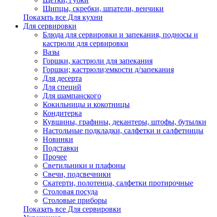
Щипцы, скребки, шпатели, венчики
Показать все Для кухни
Для сервировки
Блюда для сервировки и запекания, подносы и
кастрюли для сервировки
Вазы
Горшки, кастрюли для запекания
Горшки; кастрюли;емкости д/запекания
Для десерта
Для специй
Для шампанского
Кокильницы и кокотницы
Кондитерка
Кувшины, графины, декантеры, штофы, бутылки
Настольные подкладки, салфетки и салфетницы
Новинки
Подставки
Прочее
Светильники и плафоны
Свечи, подсвечники
Скатерти, полотенца, салфетки протирочные
Столовая посуда
Столовые приборы
Показать все Для сервировки