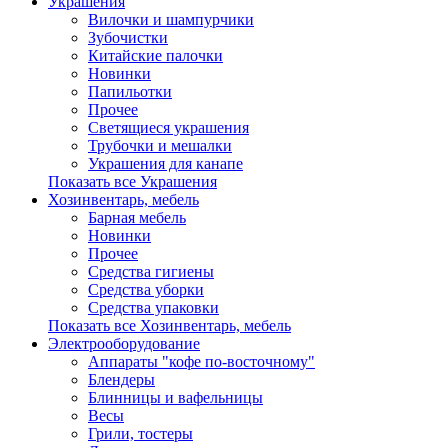
Украшения
Вилочки и шампурчики
Зубочистки
Китайские палочки
Новинки
Папильотки
Прочее
Светящиеся украшения
Трубочки и мешалки
Украшения для канапе
Показать все Украшения
Хозинвентарь, мебель
Барная мебель
Новинки
Прочее
Средства гигиены
Средства уборки
Средства упаковки
Показать все Хозинвентарь, мебель
Электрооборудование
Аппараты "кофе по-восточному"
Блендеры
Блинницы и вафельницы
Весы
Грили, тостеры