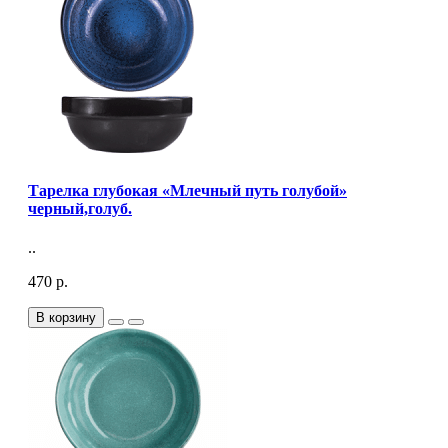
Тарелка глубокая «Млечный путь голубой»
черный,голуб.
..
470 р.
В корзину