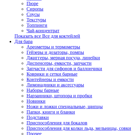
Пюре
Сиропы
Соусы
Текстуры
Топпинги
Чай-концентрат
Показать все Все для коктейлей
Для бара
Ареометры и термометры
Гейзеры и дозаторы, помпы
Джиггеры, мерная посуда, линейки
Диспенсеры, емкости, запчасти
Запчасти для сифонов и баллончики
Коврики и сетки барные
Контейнеры и емкости
Лимонадники и аксессуары
Наборы барные
Нарзанники, штопора и пробки
Новинки
Ножи и ложки специальные, щипцы
Папки, книги и бланки
Подставки
Приспособления для бокалов
Приспособления для колки льда, мельницы, совки
Прочее