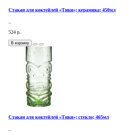
Стакан для коктейлей «Тики»; керамика; 450мл
..
524 р.
В корзину
Стакан для коктейлей «Тики»; стекло; 465мл
..