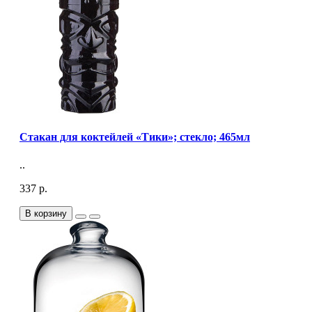
Стакан для коктейлей «Тики»; стекло; 465мл
..
337 р.
В корзину