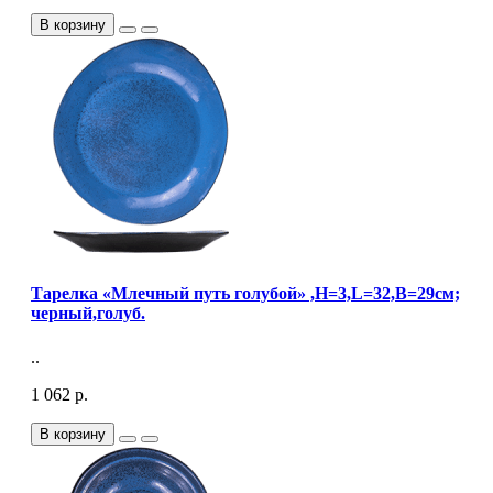
В корзину
Тарелка «Млечный путь голубой» ,H=3,L=32,B=29см;
черный,голуб.
..
1 062 р.
В корзину