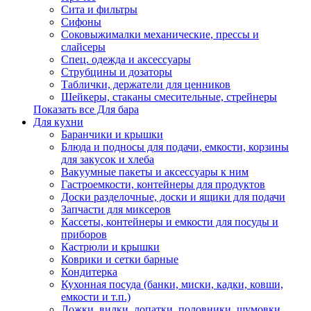
Сита и фильтры
Сифоны
Соковыжималки механические, прессы и
слайсеры
Спец. одежда и аксессуары
Струбцины и дозаторы
Таблички, держатели для ценников
Шейкеры, стаканы смесительные, стрейнеры
Показать все Для бара
Для кухни
Баранчики и крышки
Блюда и подносы для подачи, емкости, корзины
для закусок и хлеба
Вакуумные пакеты и аксессуары к ним
Гастроемкости, контейнеры для продуктов
Доски разделочные, доски и ящики для подачи
Запчасти для миксеров
Кассеты, контейнеры и емкости для посуды и
приборов
Кастрюли и крышки
Коврики и сетки барные
Кондитерка
Кухонная посуда (банки, миски, кадки, ковши,
емкости и т.п.)
Ложки, вилки, лопатки, половники, шумовки