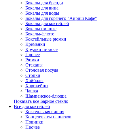
Бокалы для бренди
Бокалы для вина
Бокалы для воды
Бокалы для горячего "Айриш Кофе"
Бокалы для коктейлей
Бокалы пивные
Бокалы-флюте
Коктейльные рюмки
Креманки
Кружки пивные
Прочее
Рюмки
Стаканы
Столовая посуда
Стопки
Хайболы
Харикейны
Чашка
Шампанское-блюдца
Показать все Барное стекло
Все для коктейлей
Коктелльная вишня
Концентраты напитков
Новинки
Прочее