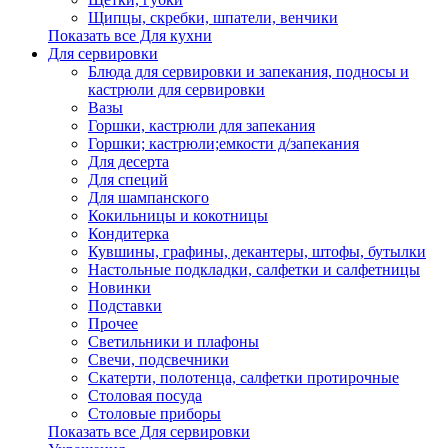
Щипцы, скребки, шпатели, венчики
Показать все Для кухни
Для сервировки
Блюда для сервировки и запекания, подносы и
кастрюли для сервировки
Вазы
Горшки, кастрюли для запекания
Горшки; кастрюли;емкости д/запекания
Для десерта
Для специй
Для шампанского
Кокильницы и кокотницы
Кондитерка
Кувшины, графины, декантеры, штофы, бутылки
Настольные подкладки, салфетки и салфетницы
Новинки
Подставки
Прочее
Светильники и плафоны
Свечи, подсвечники
Скатерти, полотенца, салфетки протирочные
Столовая посуда
Столовые приборы
Показать все Для сервировки