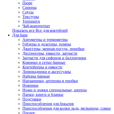
Пюре
Сиропы
Соусы
Текстуры
Топпинги
Чай-концентрат
Показать все Все для коктейлей
Для бара
Ареометры и термометры
Гейзеры и дозаторы, помпы
Джиггеры, мерная посуда, линейки
Диспенсеры, емкости, запчасти
Запчасти для сифонов и баллончики
Коврики и сетки барные
Контейнеры и емкости
Лимонадники и аксессуары
Наборы барные
Нарзанники, штопора и пробки
Новинки
Ножи и ложки специальные, щипцы
Папки, книги и бланки
Подставки
Приспособления для бокалов
Приспособления для колки льда, мельницы, совки
Прочее