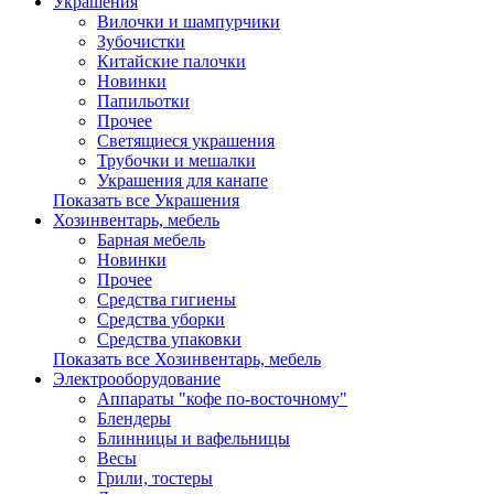
Украшения
Вилочки и шампурчики
Зубочистки
Китайские палочки
Новинки
Папильотки
Прочее
Светящиеся украшения
Трубочки и мешалки
Украшения для канапе
Показать все Украшения
Хозинвентарь, мебель
Барная мебель
Новинки
Прочее
Средства гигиены
Средства уборки
Средства упаковки
Показать все Хозинвентарь, мебель
Электрооборудование
Аппараты "кофе по-восточному"
Блендеры
Блинницы и вафельницы
Весы
Грили, тостеры