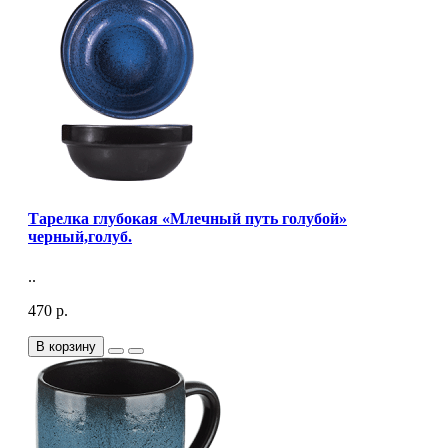
Тарелка глубокая «Млечный путь голубой»
черный,голуб.
..
470 р.
В корзину