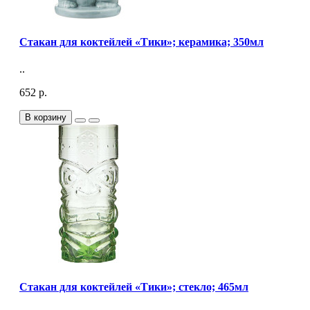
Стакан для коктейлей «Тики»; керамика; 350мл
..
652 р.
В корзину
Стакан для коктейлей «Тики»; стекло; 465мл