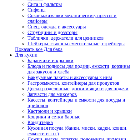
Сита и фильтры
Сифоны
Соковыжималки механические, прессы и
слайсеры
Спец. одежда и аксессуары
Струбцины и дозаторы
Таблички, держатели для ценников
Шейкеры, стаканы смесительные, стрейнеры
Показать все Для бара
Для кухни
Баранчики и крышки
Блюда и подносы для подачи, емкости, корзины
для закусок и хлеба
Вакуумные пакеты и аксессуары к ним
Гастроемкости, контейнеры для продуктов
Доски разделочные, доски и ящики для подачи
Запчасти для миксеров
Кассеты, контейнеры и емкости для посуды и
приборов
Кастрюли и крышки
Коврики и сетки барные
Кондитерка
Кухонная посуда (банки, миски, кадки, ковши,
емкости и т.п.)
Ложки, вилки, лопатки, половники, шумовки