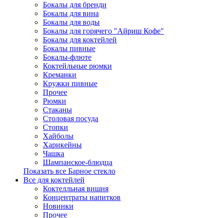
Бокалы для бренди
Бокалы для вина
Бокалы для воды
Бокалы для горячего "Айриш Кофе"
Бокалы для коктейлей
Бокалы пивные
Бокалы-флюте
Коктейльные рюмки
Креманки
Кружки пивные
Прочее
Рюмки
Стаканы
Столовая посуда
Стопки
Хайболы
Харикейны
Чашка
Шампанское-блюдца
Показать все Барное стекло
Все для коктейлей
Коктелльная вишня
Концентраты напитков
Новинки
Прочее