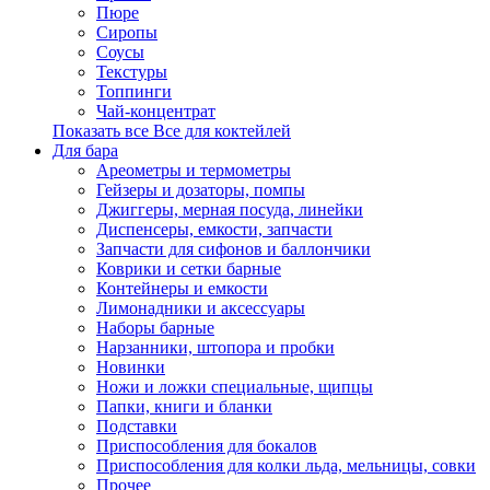
Пюре
Сиропы
Соусы
Текстуры
Топпинги
Чай-концентрат
Показать все Все для коктейлей
Для бара
Ареометры и термометры
Гейзеры и дозаторы, помпы
Джиггеры, мерная посуда, линейки
Диспенсеры, емкости, запчасти
Запчасти для сифонов и баллончики
Коврики и сетки барные
Контейнеры и емкости
Лимонадники и аксессуары
Наборы барные
Нарзанники, штопора и пробки
Новинки
Ножи и ложки специальные, щипцы
Папки, книги и бланки
Подставки
Приспособления для бокалов
Приспособления для колки льда, мельницы, совки
Прочее