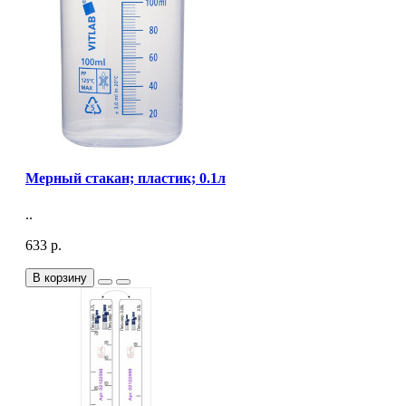
Мерный стакан; пластик; 0.1л
..
633 р.
В корзину