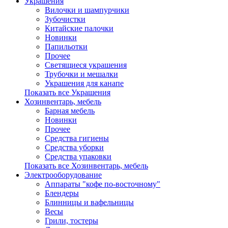
Украшения
Вилочки и шампурчики
Зубочистки
Китайские палочки
Новинки
Папильотки
Прочее
Светящиеся украшения
Трубочки и мешалки
Украшения для канапе
Показать все Украшения
Хозинвентарь, мебель
Барная мебель
Новинки
Прочее
Средства гигиены
Средства уборки
Средства упаковки
Показать все Хозинвентарь, мебель
Электрооборудование
Аппараты "кофе по-восточному"
Блендеры
Блинницы и вафельницы
Весы
Грили, тостеры