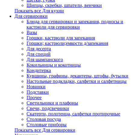
Щипцы, скребки, шпатели, венчики
Показать все Для кухни
Для сервировки
Блюда для сервировки и запекания, подносы и
кастрюли для сервировки
Вазы
Горшки, кастрюли для запекания
Горшки; кастрюли;емкости д/запекания
Для десерта
Для специй
Для шампанского
Кокильницы и кокотницы
Кондитерка
Кувшины, графины, декантеры, штофы, бутылки
Настольные подкладки, салфетки и салфетницы
Новинки
Подставки
Прочее
Светильники и плафоны
Свечи, подсвечники
Скатерти, полотенца, салфетки протирочные
Столовая посуда
Столовые приборы
Показать все Для сервировки