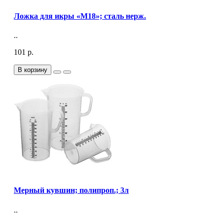
Ложка для икры «M18»; сталь нерж.
..
101 р.
В корзину
Мерный кувшин; полипроп.; 3л
..