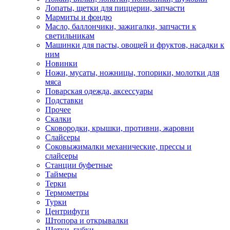
Лопаты, щетки для пиццерии, запчасти
Мармиты и фондю
Масло, баллончики, зажигалки, запчасти к
светильникам
Машинки для пасты, овощей и фруктов, насадки к
ним
Новинки
Ножи, мусаты, ножницы, топорики, молотки для
мяса
Поварская одежда, аксессуары
Подставки
Прочее
Скалки
Сковородки, крышки, противни, жаровни
Слайсеры
Соковыжималки механические, прессы и
слайсеры
Станции буфетные
Таймеры
Терки
Термометры
Турки
Центрифуги
Штопора и открывалки
Щетки, губки