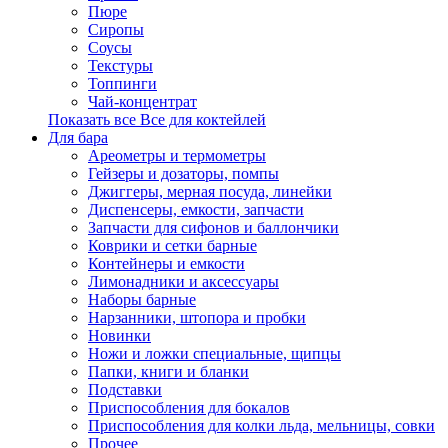
Пюре
Сиропы
Соусы
Текстуры
Топпинги
Чай-концентрат
Показать все Все для коктейлей
Для бара
Ареометры и термометры
Гейзеры и дозаторы, помпы
Джиггеры, мерная посуда, линейки
Диспенсеры, емкости, запчасти
Запчасти для сифонов и баллончики
Коврики и сетки барные
Контейнеры и емкости
Лимонадники и аксессуары
Наборы барные
Нарзанники, штопора и пробки
Новинки
Ножи и ложки специальные, щипцы
Папки, книги и бланки
Подставки
Приспособления для бокалов
Приспособления для колки льда, мельницы, совки
Прочее