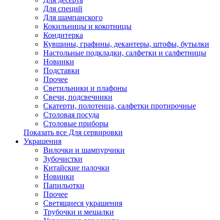
Для специй
Для шампанского
Кокильницы и кокотницы
Кондитерка
Кувшины, графины, декантеры, штофы, бутылки
Настольные подкладки, салфетки и салфетницы
Новинки
Подставки
Прочее
Светильники и плафоны
Свечи, подсвечники
Скатерти, полотенца, салфетки протирочные
Столовая посуда
Столовые приборы
Показать все Для сервировки
Украшения
Вилочки и шампурчики
Зубочистки
Китайские палочки
Новинки
Папильотки
Прочее
Светящиеся украшения
Трубочки и мешалки