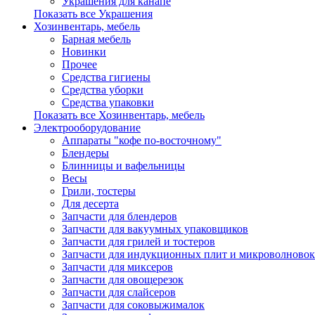
Украшения для канапе
Показать все Украшения
Хозинвентарь, мебель
Барная мебель
Новинки
Прочее
Средства гигиены
Средства уборки
Средства упаковки
Показать все Хозинвентарь, мебель
Электрооборудование
Аппараты "кофе по-восточному"
Блендеры
Блинницы и вафельницы
Весы
Грили, тостеры
Для десерта
Запчасти для блендеров
Запчасти для вакуумных упаковщиков
Запчасти для грилей и тостеров
Запчасти для индукционных плит и микроволновок
Запчасти для миксеров
Запчасти для овощерезок
Запчасти для слайсеров
Запчасти для соковыжималок