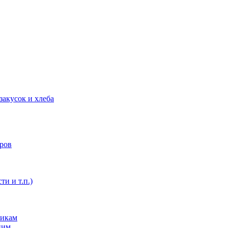
закусок и хлеба
оров
ти и т.п.)
никам
ним