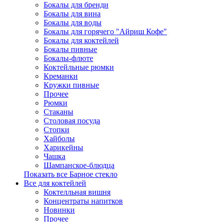
Бокалы для бренди
Бокалы для вина
Бокалы для воды
Бокалы для горячего "Айриш Кофе"
Бокалы для коктейлей
Бокалы пивные
Бокалы-флюте
Коктейльные рюмки
Креманки
Кружки пивные
Прочее
Рюмки
Стаканы
Столовая посуда
Стопки
Хайболы
Харикейны
Чашка
Шампанское-блюдца
Показать все Барное стекло
Все для коктейлей
Коктелльная вишня
Концентраты напитков
Новинки
Прочее