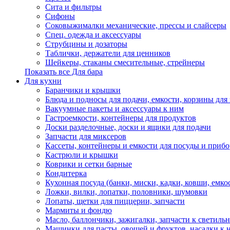
Сита и фильтры
Сифоны
Соковыжималки механические, прессы и слайсеры
Спец. одежда и аксессуары
Струбцины и дозаторы
Таблички, держатели для ценников
Шейкеры, стаканы смесительные, стрейнеры
Показать все Для бара
Для кухни
Баранчики и крышки
Блюда и подносы для подачи, емкости, корзины для 
Вакуумные пакеты и аксессуары к ним
Гастроемкости, контейнеры для продуктов
Доски разделочные, доски и ящики для подачи
Запчасти для миксеров
Кассеты, контейнеры и емкости для посуды и приб
Кастрюли и крышки
Коврики и сетки барные
Кондитерка
Кухонная посуда (банки, миски, кадки, ковши, емкос
Ложки, вилки, лопатки, половники, шумовки
Лопаты, щетки для пиццерии, запчасти
Мармиты и фондю
Масло, баллончики, зажигалки, запчасти к светиль
Машинки для пасты, овощей и фруктов, насадки к 