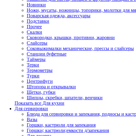
Новинки
Ножи, мусаты, ножницы, топорики, молотки для мя
Поварская одежда, аксессуары
Подставки
Прочее
Скалки
Сковородки, крышки, противни, жаровни
Слайсеры
Соковыжималки механические, прессы и слайсеры
Станции буфетные
Таймеры
Терки
Термометры
Турки
Центрифуги
Штопора и открывалки
Щетки, губки
Щипцы, скребки, шпатели, венчики
Показать все Для кухни
Для сервировки
Блюда для сервировки и запекания, подносы и каст
Вазы
Горшки, кастрюли для запекания
Горшки; кастрюли;емкости д/запекания
Для десерта