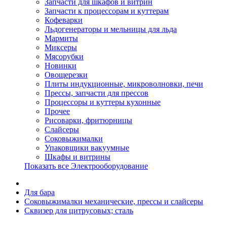
Запчасти для шкафов и витрин
Запчасти к процессорам и куттерам
Кофеварки
Льдогенераторы и мельницы для льда
Мармиты
Миксеры
Мясорубки
Новинки
Овощерезки
Плиты индукционные, микроволновки, печи
Прессы, запчасти для прессов
Процессоры и куттеры кухонные
Прочее
Рисоварки, фритюрницы
Слайсеры
Соковыжималки
Упаковщики вакуумные
Шкафы и витрины
Показать все Электрооборудование
Для бара
Соковыжималки механические, прессы и слайсеры
Сквизер для цитрусовых; сталь