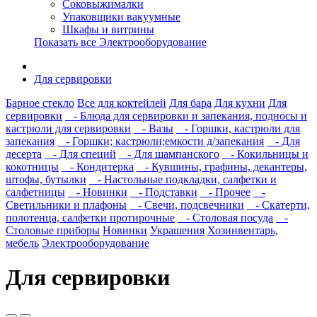
Соковыжималки
Упаковщики вакуумные
Шкафы и витрины
Показать все Электрооборудование
Для сервировки
Барное стекло
Все для коктейлей
Для бара
Для кухни
Для
сервировки
- Блюда для сервировки и запекания, подносы и
кастрюли для сервировки
- Вазы
- Горшки, кастрюли для
запекания
- Горшки; кастрюли;емкости д/запекания
- Для
десерта
- Для специй
- Для шампанского
- Кокильницы и
кокотницы
- Кондитерка
- Кувшины, графины, декантеры,
штофы, бутылки
- Настольные подкладки, салфетки и
салфетницы
- Новинки
- Подставки
- Прочее
-
Светильники и плафоны
- Свечи, подсвечники
- Скатерти,
полотенца, салфетки протирочные
- Столовая посуда
-
Столовые приборы
Новинки
Украшения
Хозинвентарь,
мебель
Электрооборудование
Для сервировки