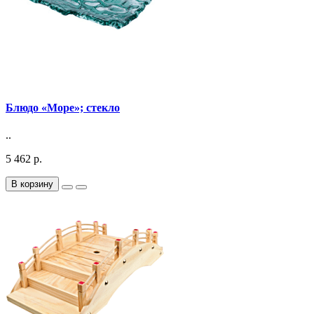
Блюдо «Море»; стекло
..
5 462 р.
В корзину