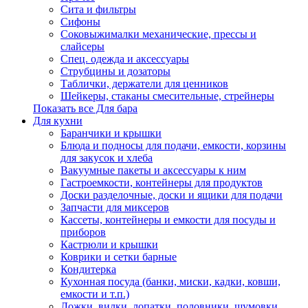
Сита и фильтры
Сифоны
Соковыжималки механические, прессы и
слайсеры
Спец. одежда и аксессуары
Струбцины и дозаторы
Таблички, держатели для ценников
Шейкеры, стаканы смесительные, стрейнеры
Показать все Для бара
Для кухни
Баранчики и крышки
Блюда и подносы для подачи, емкости, корзины
для закусок и хлеба
Вакуумные пакеты и аксессуары к ним
Гастроемкости, контейнеры для продуктов
Доски разделочные, доски и ящики для подачи
Запчасти для миксеров
Кассеты, контейнеры и емкости для посуды и
приборов
Кастрюли и крышки
Коврики и сетки барные
Кондитерка
Кухонная посуда (банки, миски, кадки, ковши,
емкости и т.п.)
Ложки, вилки, лопатки, половники, шумовки