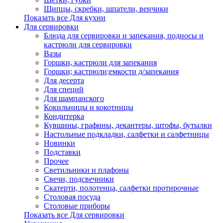
Щипцы, скребки, шпатели, венчики
Показать все Для кухни
Для сервировки
Блюда для сервировки и запекания, подносы и
кастрюли для сервировки
Вазы
Горшки, кастрюли для запекания
Горшки; кастрюли;емкости д/запекания
Для десерта
Для специй
Для шампанского
Кокильницы и кокотницы
Кондитерка
Кувшины, графины, декантеры, штофы, бутылки
Настольные подкладки, салфетки и салфетницы
Новинки
Подставки
Прочее
Светильники и плафоны
Свечи, подсвечники
Скатерти, полотенца, салфетки протирочные
Столовая посуда
Столовые приборы
Показать все Для сервировки