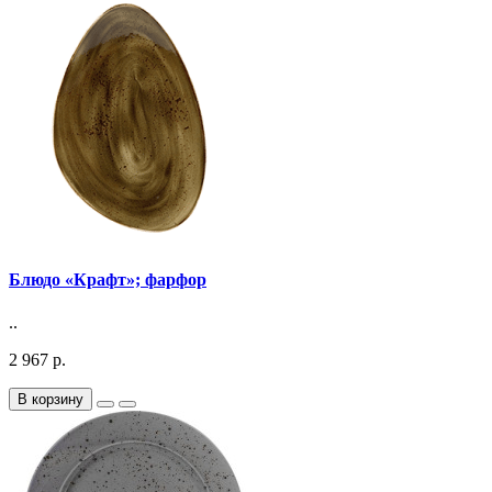
Блюдо «Крафт»; фарфор
..
2 967 р.
В корзину