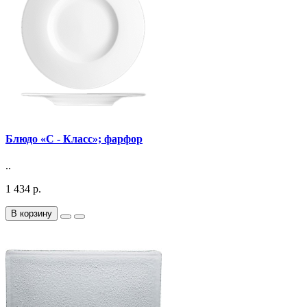
Блюдо «С - Класс»; фарфор
..
1 434 р.
В корзину