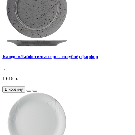
Блюдо «Лайфстиль» серо - голубой; фарфор
..
1 616 р.
В корзину