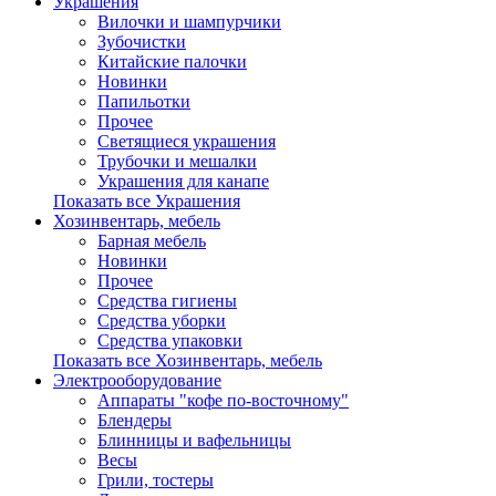
Украшения
Вилочки и шампурчики
Зубочистки
Китайские палочки
Новинки
Папильотки
Прочее
Светящиеся украшения
Трубочки и мешалки
Украшения для канапе
Показать все Украшения
Хозинвентарь, мебель
Барная мебель
Новинки
Прочее
Средства гигиены
Средства уборки
Средства упаковки
Показать все Хозинвентарь, мебель
Электрооборудование
Аппараты "кофе по-восточному"
Блендеры
Блинницы и вафельницы
Весы
Грили, тостеры