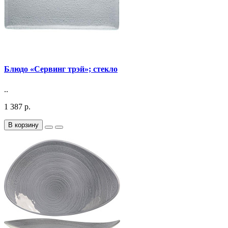
Блюдо «Сервинг трэй»; стекло
..
1 387 р.
В корзину