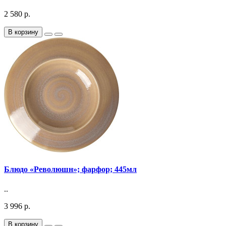
2 580 р.
В корзину
Блюдо «Революшн»; фарфор; 445мл
..
3 996 р.
В корзину