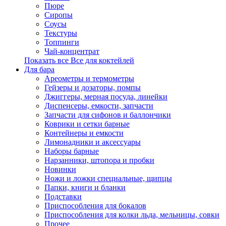
Пюре
Сиропы
Соусы
Текстуры
Топпинги
Чай-концентрат
Показать все Все для коктейлей
Для бара
Ареометры и термометры
Гейзеры и дозаторы, помпы
Джиггеры, мерная посуда, линейки
Диспенсеры, емкости, запчасти
Запчасти для сифонов и баллончики
Коврики и сетки барные
Контейнеры и емкости
Лимонадники и аксессуары
Наборы барные
Нарзанники, штопора и пробки
Новинки
Ножи и ложки специальные, щипцы
Папки, книги и бланки
Подставки
Приспособления для бокалов
Приспособления для колки льда, мельницы, совки
Прочее