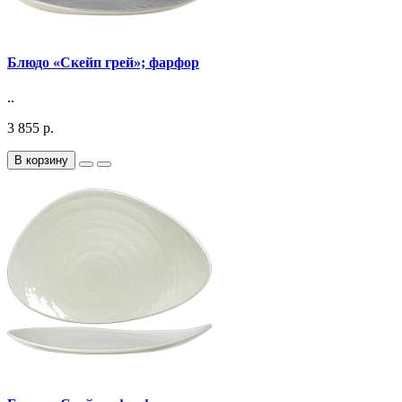
Блюдо «Скейп грей»; фарфор
..
3 855 р.
В корзину