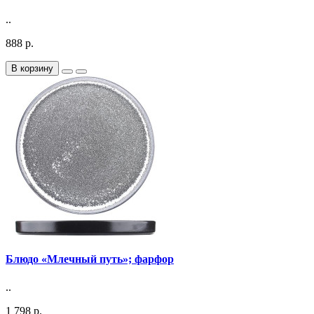
..
888 р.
В корзину
Блюдо «Млечный путь»; фарфор
..
1 798 р.