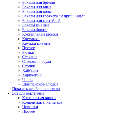
Бокалы для бренди
Бокалы для вина
Бокалы для воды
Бокалы для горячего "Айриш Кофе"
Бокалы для коктейлей
Бокалы пивные
Бокалы-флюте
Коктейльные рюмки
Креманки
Кружки пивные
Прочее
Рюмки
Стаканы
Столовая посуда
Стопки
Хайболы
Харикейны
Чашка
Шампанское-блюдца
Показать все Барное стекло
Все для коктейлей
Коктелльная вишня
Концентраты напитков
Новинки
Прочее