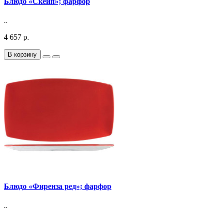
Блюдо «Скейп»; фарфор
..
4 657 р.
В корзину
Блюдо «Фиренза ред»; фарфор
..