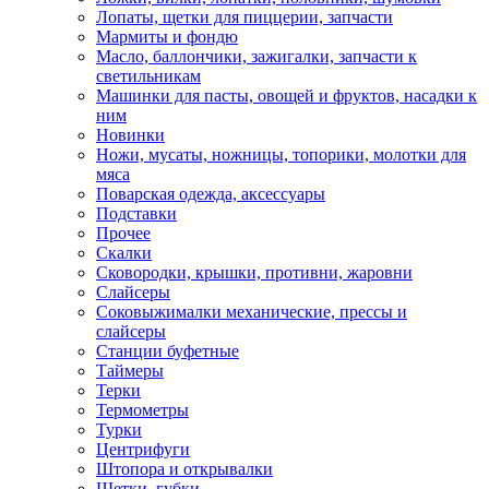
Лопаты, щетки для пиццерии, запчасти
Мармиты и фондю
Масло, баллончики, зажигалки, запчасти к
светильникам
Машинки для пасты, овощей и фруктов, насадки к
ним
Новинки
Ножи, мусаты, ножницы, топорики, молотки для
мяса
Поварская одежда, аксессуары
Подставки
Прочее
Скалки
Сковородки, крышки, противни, жаровни
Слайсеры
Соковыжималки механические, прессы и
слайсеры
Станции буфетные
Таймеры
Терки
Термометры
Турки
Центрифуги
Штопора и открывалки
Щетки, губки