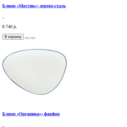
Блюдо «Мостик»; дерево,сталь
..
8 740 р.
В корзину
Блюдо «Органика»; фарфор
..