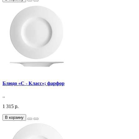
Блюдо «С - Класс»; фарфор
..
1 315 р.
В корзину