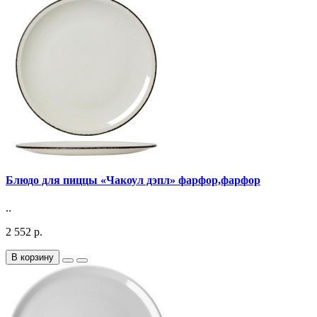
Блюдо для пиццы «Чакоул дэпл» фарфор,фарфор
..
2 552 р.
В корзину