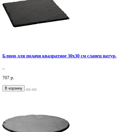
Блюдо для подачи квадратное 30х30 см сланец натур.
..
707 р.
В корзину