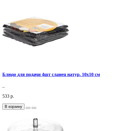
Блюдо для подачи 4шт сланец натур. 10х10 см
..
533 р.
В корзину