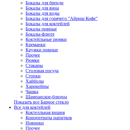
Бокалы для бренди
Бокалы для вина
Бокалы для воды
Бокалы для горячего "Айриш Кофе"
Бокалы для коктейлей
Бокалы пивные
Бокалы-флюте
Коктейльные рюмки
Креманки
Кружки пивные
Прочее
Рюмки
Стаканы
Столовая посуда
Стопки
Хайболы
Харикейны
Чашка
Шампанское-блюдца
Показать все Барное стекло
Все для коктейлей
Коктелльная вишня
Концентраты напитков
Новинки
Прочее