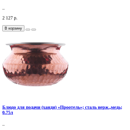
..
2 127 р.
В корзину
Блюдо для подачи (ханди) «Проотель»; сталь нерж.,медь;
0.75л
..