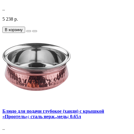
..
5 238 р.
В корзину
Блюдо для подачи глубокое (ханди) с крышкой
«Проотель»; сталь нерж.,медь; 0.65л
..