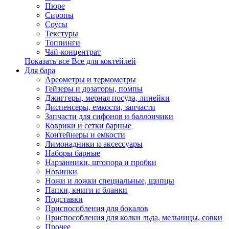
Пюре
Сиропы
Соусы
Текстуры
Топпинги
Чай-концентрат
Показать все Все для коктейлей
Для бара
Ареометры и термометры
Гейзеры и дозаторы, помпы
Джиггеры, мерная посуда, линейки
Диспенсеры, емкости, запчасти
Запчасти для сифонов и баллончики
Коврики и сетки барные
Контейнеры и емкости
Лимонадники и аксессуары
Наборы барные
Нарзанники, штопора и пробки
Новинки
Ножи и ложки специальные, щипцы
Папки, книги и бланки
Подставки
Приспособления для бокалов
Приспособления для колки льда, мельницы, совки
Прочее