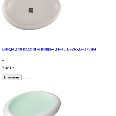
Блюдо для подачи «Нинфа» ,H=45,L=265,B=175мм
..
2 481 р.
В корзину