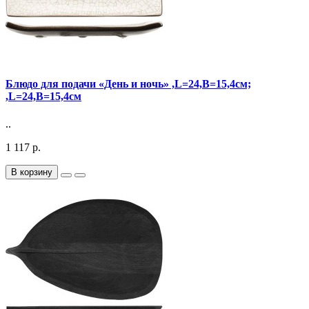
Блюдо для подачи «День и ночь» ,L=24,B=15,4см;
,L=24,B=15,4см
..
1 117 р.
В корзину