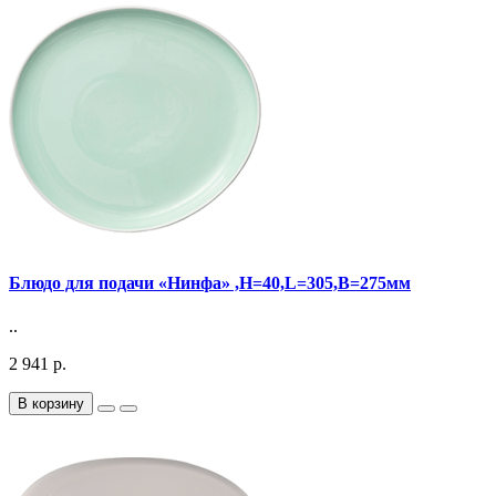
Блюдо для подачи «Нинфа» ,H=40,L=305,B=275мм
..
2 941 р.
В корзину