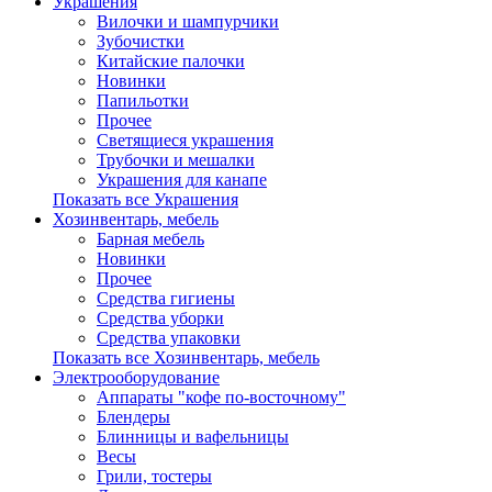
Украшения
Вилочки и шампурчики
Зубочистки
Китайские палочки
Новинки
Папильотки
Прочее
Светящиеся украшения
Трубочки и мешалки
Украшения для канапе
Показать все Украшения
Хозинвентарь, мебель
Барная мебель
Новинки
Прочее
Средства гигиены
Средства уборки
Средства упаковки
Показать все Хозинвентарь, мебель
Электрооборудование
Аппараты "кофе по-восточному"
Блендеры
Блинницы и вафельницы
Весы
Грили, тостеры