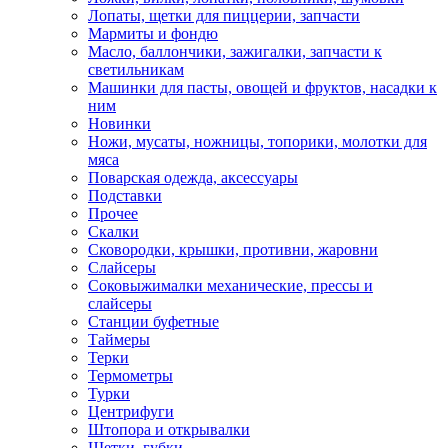
Лопаты, щетки для пиццерии, запчасти
Мармиты и фондю
Масло, баллончики, зажигалки, запчасти к
светильникам
Машинки для пасты, овощей и фруктов, насадки к
ним
Новинки
Ножи, мусаты, ножницы, топорики, молотки для
мяса
Поварская одежда, аксессуары
Подставки
Прочее
Скалки
Сковородки, крышки, противни, жаровни
Слайсеры
Соковыжималки механические, прессы и
слайсеры
Станции буфетные
Таймеры
Терки
Термометры
Турки
Центрифуги
Штопора и открывалки
Щетки, губки