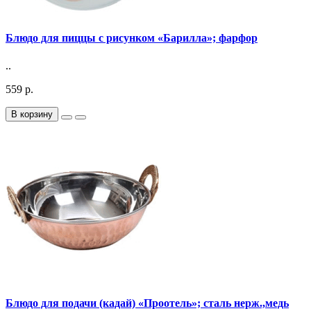
Блюдо для пиццы с рисунком «Барилла»; фарфор
..
559 р.
В корзину
Блюдо для подачи (кадай) «Проотель»; сталь нерж.,медь