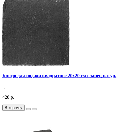
Блюдо для подачи квадратное 20х20 см сланец натур.
..
428 р.
В корзину