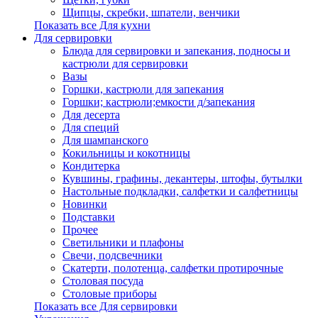
Щипцы, скребки, шпатели, венчики
Показать все Для кухни
Для сервировки
Блюда для сервировки и запекания, подносы и
кастрюли для сервировки
Вазы
Горшки, кастрюли для запекания
Горшки; кастрюли;емкости д/запекания
Для десерта
Для специй
Для шампанского
Кокильницы и кокотницы
Кондитерка
Кувшины, графины, декантеры, штофы, бутылки
Настольные подкладки, салфетки и салфетницы
Новинки
Подставки
Прочее
Светильники и плафоны
Свечи, подсвечники
Скатерти, полотенца, салфетки протирочные
Столовая посуда
Столовые приборы
Показать все Для сервировки