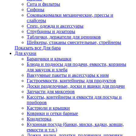
Сита и фильтры
Сифоны
Соковыжималки механические, прессы и
слайсеры
Спец. одежда и аксессуары
Струбцины и дозаторы
Таблички, держатели для ценников
Шейкеры, стаканы смесительные, стрейнеры
Показать все Для бара
Для кухни
Баранчики и крышки
Блюда и подносы для подачи, емкости, корзины
для закусок и хлеба
Вакуумные пакеты и аксессуары к ним
Гастроемкости, контейнеры для продуктов
Доски разделочные, доски и ящики для подачи
Запчасти для миксеров
Кассеты, контейнеры и емкости для посуды и
приборов
Кастрюли и крышки
Коврики и сетки барные
Кондитерка
Кухонная посуда (банки, миски, кадки, ковши,
емкости и т.п.)
Ложки, вилки, лопатки, половники, шумовки