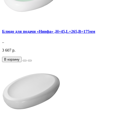
Блюдо для подачи «Нинфа» ,H=45,L=265,B=175мм
..
3 607 р.
В корзину