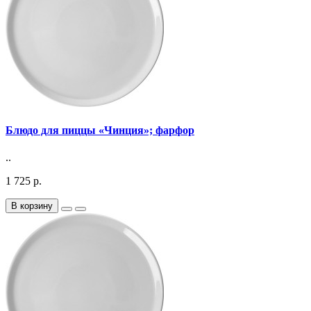
Блюдо для пиццы «Чинция»; фарфор
..
1 725 р.
В корзину