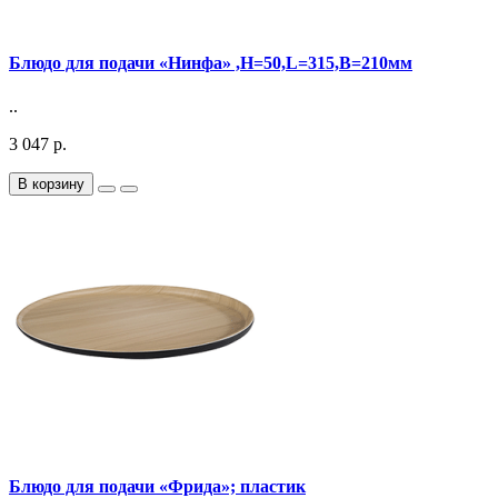
Блюдо для подачи «Нинфа» ,H=50,L=315,B=210мм
..
3 047 р.
В корзину
Блюдо для подачи «Фрида»; пластик