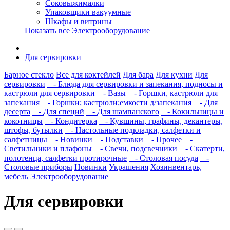
Соковыжималки
Упаковщики вакуумные
Шкафы и витрины
Показать все Электрооборудование
Для сервировки
Барное стекло
Все для коктейлей
Для бара
Для кухни
Для
сервировки
- Блюда для сервировки и запекания, подносы и
кастрюли для сервировки
- Вазы
- Горшки, кастрюли для
запекания
- Горшки; кастрюли;емкости д/запекания
- Для
десерта
- Для специй
- Для шампанского
- Кокильницы и
кокотницы
- Кондитерка
- Кувшины, графины, декантеры,
штофы, бутылки
- Настольные подкладки, салфетки и
салфетницы
- Новинки
- Подставки
- Прочее
-
Светильники и плафоны
- Свечи, подсвечники
- Скатерти,
полотенца, салфетки протирочные
- Столовая посуда
-
Столовые приборы
Новинки
Украшения
Хозинвентарь,
мебель
Электрооборудование
Для сервировки