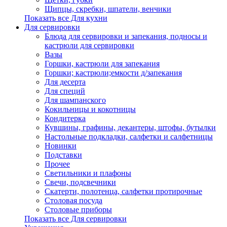
Щипцы, скребки, шпатели, венчики
Показать все Для кухни
Для сервировки
Блюда для сервировки и запекания, подносы и
кастрюли для сервировки
Вазы
Горшки, кастрюли для запекания
Горшки; кастрюли;емкости д/запекания
Для десерта
Для специй
Для шампанского
Кокильницы и кокотницы
Кондитерка
Кувшины, графины, декантеры, штофы, бутылки
Настольные подкладки, салфетки и салфетницы
Новинки
Подставки
Прочее
Светильники и плафоны
Свечи, подсвечники
Скатерти, полотенца, салфетки протирочные
Столовая посуда
Столовые приборы
Показать все Для сервировки