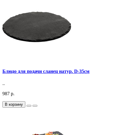
Блюдо для подачи сланец натур. D-35см
..
987 р.
В корзину