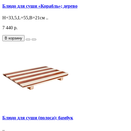
Блюдо для суши «Корабль»; дерево
H=33,5,L=55,B=21см ..
7 440 р.
В корзину
Блюдо для суши (полоса); бамбук
..