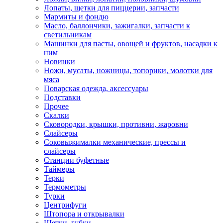
Лопаты, щетки для пиццерии, запчасти
Мармиты и фондю
Масло, баллончики, зажигалки, запчасти к
светильникам
Машинки для пасты, овощей и фруктов, насадки к
ним
Новинки
Ножи, мусаты, ножницы, топорики, молотки для
мяса
Поварская одежда, аксессуары
Подставки
Прочее
Скалки
Сковородки, крышки, противни, жаровни
Слайсеры
Соковыжималки механические, прессы и
слайсеры
Станции буфетные
Таймеры
Терки
Термометры
Турки
Центрифуги
Штопора и открывалки
Щетки, губки