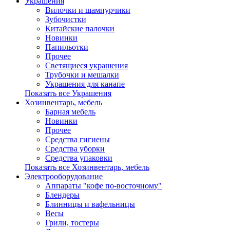
Украшения
Вилочки и шампурчики
Зубочистки
Китайские палочки
Новинки
Папильотки
Прочее
Светящиеся украшения
Трубочки и мешалки
Украшения для канапе
Показать все Украшения
Хозинвентарь, мебель
Барная мебель
Новинки
Прочее
Средства гигиены
Средства уборки
Средства упаковки
Показать все Хозинвентарь, мебель
Электрооборудование
Аппараты "кофе по-восточному"
Блендеры
Блинницы и вафельницы
Весы
Грили, тостеры