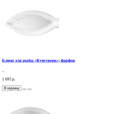
Блюдо для рыбы «Кунстверк»; фарфор
..
1 695 р.
В корзину