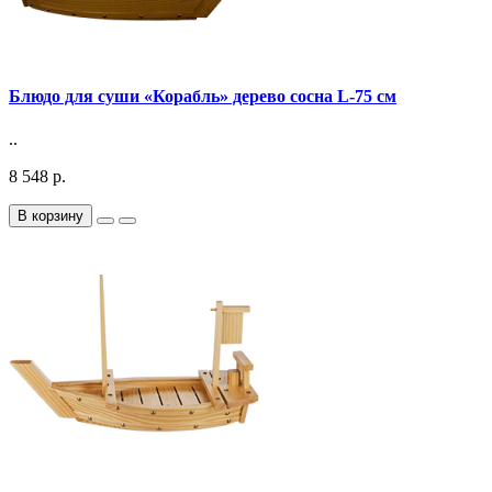
Блюдо для суши «Корабль» дерево сосна L-75 см
..
8 548 р.
В корзину