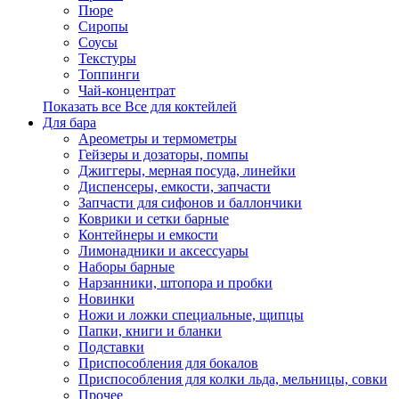
Пюре
Сиропы
Соусы
Текстуры
Топпинги
Чай-концентрат
Показать все Все для коктейлей
Для бара
Ареометры и термометры
Гейзеры и дозаторы, помпы
Джиггеры, мерная посуда, линейки
Диспенсеры, емкости, запчасти
Запчасти для сифонов и баллончики
Коврики и сетки барные
Контейнеры и емкости
Лимонадники и аксессуары
Наборы барные
Нарзанники, штопора и пробки
Новинки
Ножи и ложки специальные, щипцы
Папки, книги и бланки
Подставки
Приспособления для бокалов
Приспособления для колки льда, мельницы, совки
Прочее