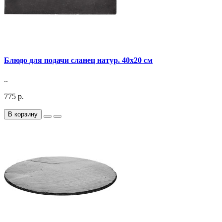
Блюдо для подачи сланец натур. 40х20 см
..
775 р.
В корзину