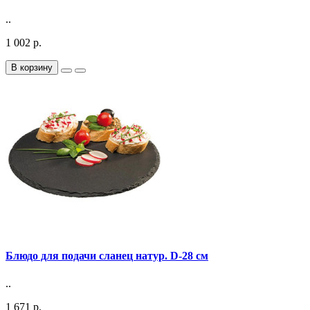
..
1 002 р.
В корзину
Блюдо для подачи сланец натур. D-28 см
..
1 671 р.