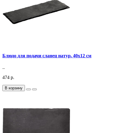
Блюдо для подачи сланец натур. 40х12 см
..
474 р.
В корзину