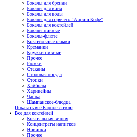
Бокалы для бренди
Бокалы для вина
Бокалы для воды
Бокалы для горячего "Айриш Кофе"
Бокалы для коктейлей
Бокалы пивные
Бокалы-флюте
Коктейльные рюмки
Креманки
Кружки пивные
Прочее
Рюмки
Стаканы
Столовая посуда
Стопки
Хайболы
Харикейны
Чашка
Шампанское-блюдца
Показать все Барное стекло
Все для коктейлей
Коктелльная вишня
Концентраты напитков
Новинки
Прочее