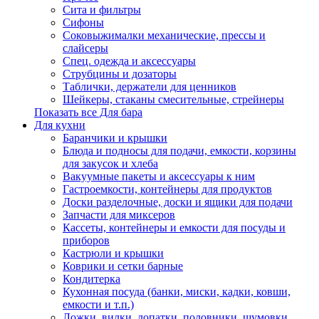
Сита и фильтры
Сифоны
Соковыжималки механические, прессы и
слайсеры
Спец. одежда и аксессуары
Струбцины и дозаторы
Таблички, держатели для ценников
Шейкеры, стаканы смесительные, стрейнеры
Показать все Для бара
Для кухни
Баранчики и крышки
Блюда и подносы для подачи, емкости, корзины
для закусок и хлеба
Вакуумные пакеты и аксессуары к ним
Гастроемкости, контейнеры для продуктов
Доски разделочные, доски и ящики для подачи
Запчасти для миксеров
Кассеты, контейнеры и емкости для посуды и
приборов
Кастрюли и крышки
Коврики и сетки барные
Кондитерка
Кухонная посуда (банки, миски, кадки, ковши,
емкости и т.п.)
Ложки, вилки, лопатки, половники, шумовки