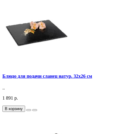
Блюдо для подачи сланец натур. 32х26 см
..
1 891 р.
В корзину