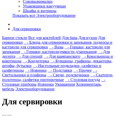
Соковыжималки
Упаковщики вакуумные
Шкафы и витрины
Показать все Электрооборудование
Для сервировки
Барное стекло
Все для коктейлей
Для бара
Для кухни
Для
сервировки
- Блюда для сервировки и запекания, подносы и
кастрюли для сервировки
- Вазы
- Горшки, кастрюли для
запекания
- Горшки; кастрюли;емкости д/запекания
- Для
десерта
- Для специй
- Для шампанского
- Кокильницы и
кокотницы
- Кондитерка
- Кувшины, графины, декантеры,
штофы, бутылки
- Настольные подкладки, салфетки и
салфетницы
- Новинки
- Подставки
- Прочее
-
Светильники и плафоны
- Свечи, подсвечники
- Скатерти,
полотенца, салфетки протирочные
- Столовая посуда
-
Столовые приборы
Новинки
Украшения
Хозинвентарь,
мебель
Электрооборудование
Для сервировки