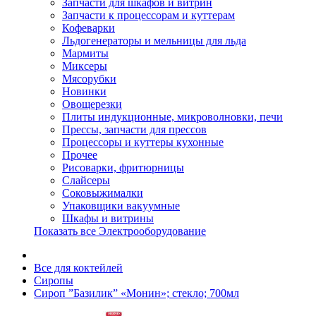
Запчасти для шкафов и витрин
Запчасти к процессорам и куттерам
Кофеварки
Льдогенераторы и мельницы для льда
Мармиты
Миксеры
Мясорубки
Новинки
Овощерезки
Плиты индукционные, микроволновки, печи
Прессы, запчасти для прессов
Процессоры и куттеры кухонные
Прочее
Рисоварки, фритюрницы
Слайсеры
Соковыжималки
Упаковщики вакуумные
Шкафы и витрины
Показать все Электрооборудование
Все для коктейлей
Сиропы
Сироп ”Базилик” «Монин»; стекло; 700мл