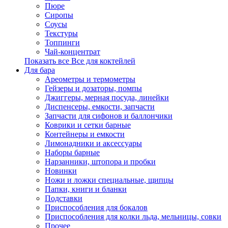
Пюре
Сиропы
Соусы
Текстуры
Топпинги
Чай-концентрат
Показать все Все для коктейлей
Для бара
Ареометры и термометры
Гейзеры и дозаторы, помпы
Джиггеры, мерная посуда, линейки
Диспенсеры, емкости, запчасти
Запчасти для сифонов и баллончики
Коврики и сетки барные
Контейнеры и емкости
Лимонадники и аксессуары
Наборы барные
Нарзанники, штопора и пробки
Новинки
Ножи и ложки специальные, щипцы
Папки, книги и бланки
Подставки
Приспособления для бокалов
Приспособления для колки льда, мельницы, совки
Прочее