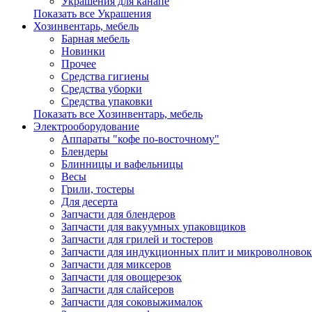
Украшения для канапе
Показать все Украшения
Хозинвентарь, мебель
Барная мебель
Новинки
Прочее
Средства гигиены
Средства уборки
Средства упаковки
Показать все Хозинвентарь, мебель
Электрооборудование
Аппараты "кофе по-восточному"
Блендеры
Блинницы и вафельницы
Весы
Грили, тостеры
Для десерта
Запчасти для блендеров
Запчасти для вакуумных упаковщиков
Запчасти для грилей и тостеров
Запчасти для индукционных плит и микроволновок
Запчасти для миксеров
Запчасти для овощерезок
Запчасти для слайсеров
Запчасти для соковыжималок