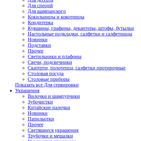
Для специй
Для шампанского
Кокильницы и кокотницы
Кондитерка
Кувшины, графины, декантеры, штофы, бутылки
Настольные подкладки, салфетки и салфетницы
Новинки
Подставки
Прочее
Светильники и плафоны
Свечи, подсвечники
Скатерти, полотенца, салфетки протирочные
Столовая посуда
Столовые приборы
Показать все Для сервировки
Украшения
Вилочки и шампурчики
Зубочистки
Китайские палочки
Новинки
Папильотки
Прочее
Светящиеся украшения
Трубочки и мешалки