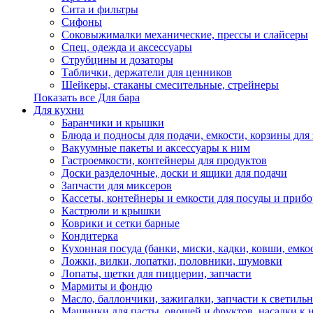
Сита и фильтры
Сифоны
Соковыжималки механические, прессы и слайсеры
Спец. одежда и аксессуары
Струбцины и дозаторы
Таблички, держатели для ценников
Шейкеры, стаканы смесительные, стрейнеры
Показать все Для бара
Для кухни
Баранчики и крышки
Блюда и подносы для подачи, емкости, корзины для 
Вакуумные пакеты и аксессуары к ним
Гастроемкости, контейнеры для продуктов
Доски разделочные, доски и ящики для подачи
Запчасти для миксеров
Кассеты, контейнеры и емкости для посуды и приб
Кастрюли и крышки
Коврики и сетки барные
Кондитерка
Кухонная посуда (банки, миски, кадки, ковши, емкос
Ложки, вилки, лопатки, половники, шумовки
Лопаты, щетки для пиццерии, запчасти
Мармиты и фондю
Масло, баллончики, зажигалки, запчасти к светиль
Машинки для пасты, овощей и фруктов, насадки к 