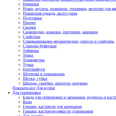
Новинки
Ножи, мусаты, ножницы, топорики, молотки для мя
Поварская одежда, аксессуары
Подставки
Прочее
Скалки
Сковородки, крышки, противни, жаровни
Слайсеры
Соковыжималки механические, прессы и слайсеры
Станции буфетные
Таймеры
Терки
Термометры
Турки
Центрифуги
Штопора и открывалки
Щетки, губки
Щипцы, скребки, шпатели, венчики
Показать все Для кухни
Для сервировки
Блюда для сервировки и запекания, подносы и каст
Вазы
Горшки, кастрюли для запекания
Горшки; кастрюли;емкости д/запекания
Для десерта