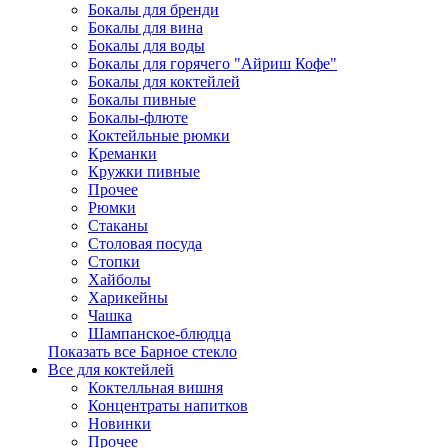
Бокалы для бренди
Бокалы для вина
Бокалы для воды
Бокалы для горячего "Айриш Кофе"
Бокалы для коктейлей
Бокалы пивные
Бокалы-флюте
Коктейльные рюмки
Креманки
Кружки пивные
Прочее
Рюмки
Стаканы
Столовая посуда
Стопки
Хайболы
Харикейны
Чашка
Шампанское-блюдца
Показать все Барное стекло
Все для коктейлей
Коктелльная вишня
Концентраты напитков
Новинки
Прочее