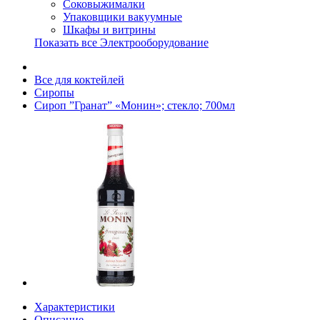
Соковыжималки
Упаковщики вакуумные
Шкафы и витрины
Показать все Электрооборудование
Все для коктейлей
Сиропы
Сироп ”Гранат” «Монин»; стекло; 700мл
Характеристики
Описание