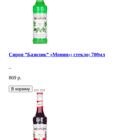
Сироп ”Базилик” «Монин»; стекло; 700мл
..
869 р.
В корзину