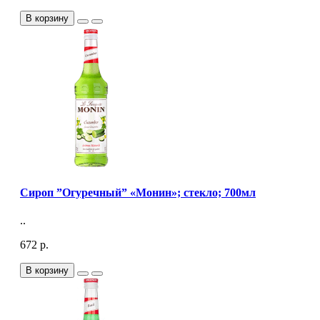
В корзину
Сироп ”Огуречный” «Монин»; стекло; 700мл
..
672 р.
В корзину