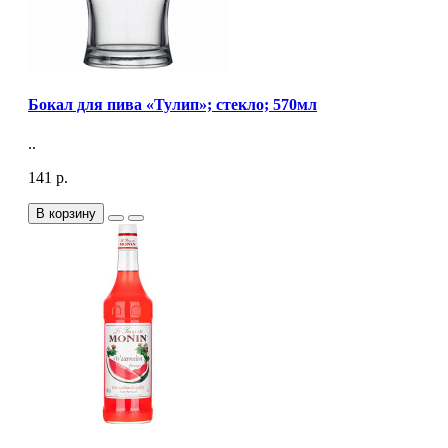
Бокал для пива «Тулип»; стекло; 570мл
..
141 р.
В корзину