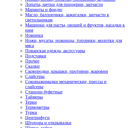
Лопаты, щетки для пиццерии, запчасти
Мармиты и фондю
Масло, баллончики, зажигалки, запчасти к
светильникам
Машинки для пасты, овощей и фруктов, насадки к
ним
Новинки
Ножи, мусаты, ножницы, топорики, молотки для
мяса
Поварская одежда, аксессуары
Подставки
Прочее
Скалки
Сковородки, крышки, противни, жаровни
Слайсеры
Соковыжималки механические, прессы и
слайсеры
Станции буфетные
Таймеры
Терки
Термометры
Турки
Центрифуги
Штопора и открывалки
Щетки, губки