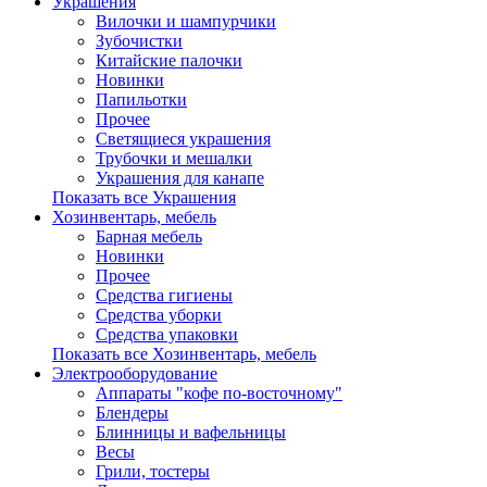
Украшения
Вилочки и шампурчики
Зубочистки
Китайские палочки
Новинки
Папильотки
Прочее
Светящиеся украшения
Трубочки и мешалки
Украшения для канапе
Показать все Украшения
Хозинвентарь, мебель
Барная мебель
Новинки
Прочее
Средства гигиены
Средства уборки
Средства упаковки
Показать все Хозинвентарь, мебель
Электрооборудование
Аппараты "кофе по-восточному"
Блендеры
Блинницы и вафельницы
Весы
Грили, тостеры