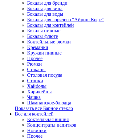
Бокалы для бренди
Бокалы для вина
Бокалы для воды
Бокалы для горячего "Айриш Кофе"
Бокалы для коктейлей
Бокалы пивные
Бокалы-флюте
Коктейльные рюмки
Креманки
Кружки пивные
Прочее
Рюмки
Стаканы
Столовая посуда
Стопки
Хайболы
Харикейны
Чашка
Шампанское-блюдца
Показать все Барное стекло
Все для коктейлей
Коктелльная вишня
Концентраты напитков
Новинки
Прочее