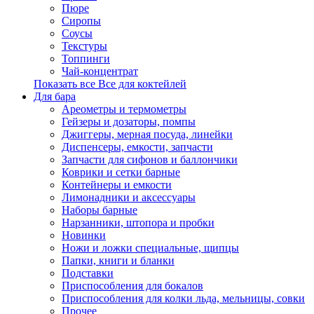
Пюре
Сиропы
Соусы
Текстуры
Топпинги
Чай-концентрат
Показать все Все для коктейлей
Для бара
Ареометры и термометры
Гейзеры и дозаторы, помпы
Джиггеры, мерная посуда, линейки
Диспенсеры, емкости, запчасти
Запчасти для сифонов и баллончики
Коврики и сетки барные
Контейнеры и емкости
Лимонадники и аксессуары
Наборы барные
Нарзанники, штопора и пробки
Новинки
Ножи и ложки специальные, щипцы
Папки, книги и бланки
Подставки
Приспособления для бокалов
Приспособления для колки льда, мельницы, совки
Прочее