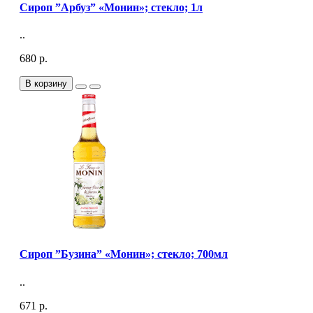
Сироп ”Арбуз” «Монин»; стекло; 1л
..
680 р.
В корзину
Сироп ”Бузина” «Монин»; стекло; 700мл
..
671 р.