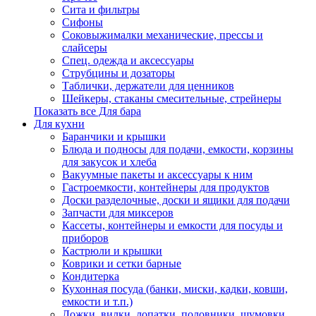
Сита и фильтры
Сифоны
Соковыжималки механические, прессы и
слайсеры
Спец. одежда и аксессуары
Струбцины и дозаторы
Таблички, держатели для ценников
Шейкеры, стаканы смесительные, стрейнеры
Показать все Для бара
Для кухни
Баранчики и крышки
Блюда и подносы для подачи, емкости, корзины
для закусок и хлеба
Вакуумные пакеты и аксессуары к ним
Гастроемкости, контейнеры для продуктов
Доски разделочные, доски и ящики для подачи
Запчасти для миксеров
Кассеты, контейнеры и емкости для посуды и
приборов
Кастрюли и крышки
Коврики и сетки барные
Кондитерка
Кухонная посуда (банки, миски, кадки, ковши,
емкости и т.п.)
Ложки, вилки, лопатки, половники, шумовки