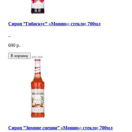
Сироп ”Гибискус” «Монин»; стекло; 700мл
..
690 р.
В корзину
Сироп ”Зимние специи” «Монин»; стекло; 700мл