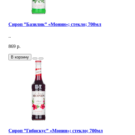
Сироп ”Базилик” «Монин»; стекло; 700мл
..
869 р.
В корзину
Сироп ”Гибискус” «Монин»; стекло; 700мл