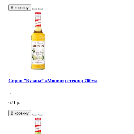
В корзину
Сироп ”Бузина” «Монин»; стекло; 700мл
..
671 р.
В корзину