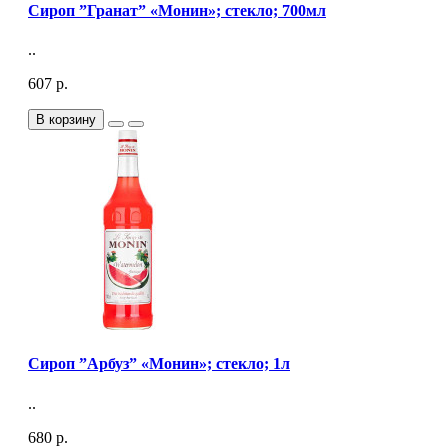
Сироп ”Гранат” «Монин»; стекло; 700мл
..
607 р.
В корзину
Сироп ”Арбуз” «Монин»; стекло; 1л
..
680 р.