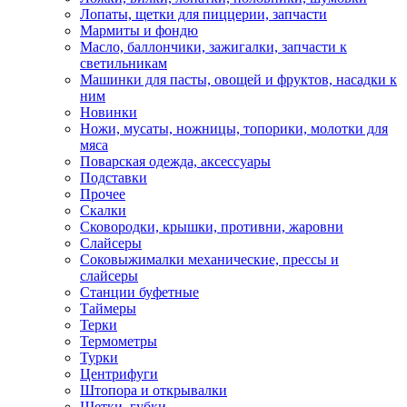
Лопаты, щетки для пиццерии, запчасти
Мармиты и фондю
Масло, баллончики, зажигалки, запчасти к
светильникам
Машинки для пасты, овощей и фруктов, насадки к
ним
Новинки
Ножи, мусаты, ножницы, топорики, молотки для
мяса
Поварская одежда, аксессуары
Подставки
Прочее
Скалки
Сковородки, крышки, противни, жаровни
Слайсеры
Соковыжималки механические, прессы и
слайсеры
Станции буфетные
Таймеры
Терки
Термометры
Турки
Центрифуги
Штопора и открывалки
Щетки, губки