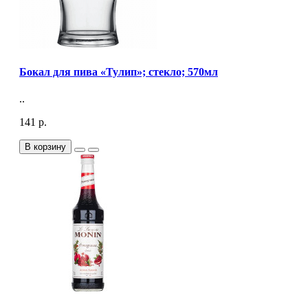
Бокал для пива «Тулип»; стекло; 570мл
..
141 р.
В корзину