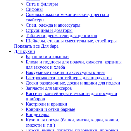
Сита и фильтры
Сифоны
Соковыжималки механические, прессы и
слайсеры
Спец. одежда и аксессуары
Струбцины и дозаторы
Таблички, держатели для ценников
Шейкеры, стаканы смесительные, стрейнеры
Показать все Для бара
Для кухни
Баранчики и крышки
Блюда и подносы для подачи, емкости, корзины
для закусок и хлеба
Вакуумные пакеты и аксессуары к ним
Гастроемкости, контейнеры для продуктов
Доски разделочные, доски и ящики для подачи
Запчасти для миксеров
Кассеты, контейнеры и емкости для посуды и
приборов
Кастрюли и крышки
Коврики и сетки барные
Кондитерка
Кухонная посуда (банки, миски, кадки, ковши,
емкости и т.п.)
Ложки, вилки, лопатки, половники, шумовки