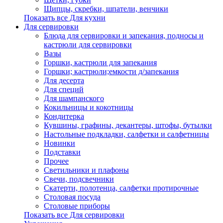
Щипцы, скребки, шпатели, венчики
Показать все Для кухни
Для сервировки
Блюда для сервировки и запекания, подносы и
кастрюли для сервировки
Вазы
Горшки, кастрюли для запекания
Горшки; кастрюли;емкости д/запекания
Для десерта
Для специй
Для шампанского
Кокильницы и кокотницы
Кондитерка
Кувшины, графины, декантеры, штофы, бутылки
Настольные подкладки, салфетки и салфетницы
Новинки
Подставки
Прочее
Светильники и плафоны
Свечи, подсвечники
Скатерти, полотенца, салфетки протирочные
Столовая посуда
Столовые приборы
Показать все Для сервировки