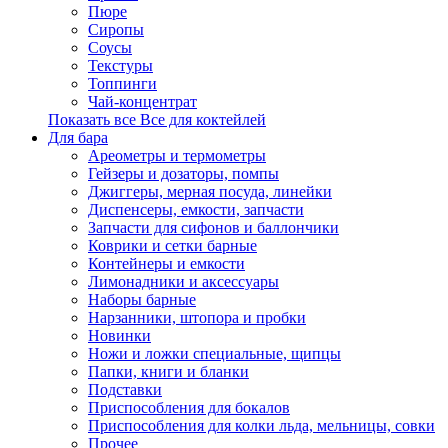
Пюре
Сиропы
Соусы
Текстуры
Топпинги
Чай-концентрат
Показать все Все для коктейлей
Для бара
Ареометры и термометры
Гейзеры и дозаторы, помпы
Джиггеры, мерная посуда, линейки
Диспенсеры, емкости, запчасти
Запчасти для сифонов и баллончики
Коврики и сетки барные
Контейнеры и емкости
Лимонадники и аксессуары
Наборы барные
Нарзанники, штопора и пробки
Новинки
Ножи и ложки специальные, щипцы
Папки, книги и бланки
Подставки
Приспособления для бокалов
Приспособления для колки льда, мельницы, совки
Прочее