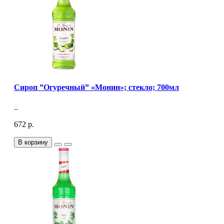
Сироп ”Огуречный” «Монин»; стекло; 700мл
..
672 р.
В корзину