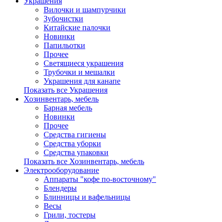
Украшения
Вилочки и шампурчики
Зубочистки
Китайские палочки
Новинки
Папильотки
Прочее
Светящиеся украшения
Трубочки и мешалки
Украшения для канапе
Показать все Украшения
Хозинвентарь, мебель
Барная мебель
Новинки
Прочее
Средства гигиены
Средства уборки
Средства упаковки
Показать все Хозинвентарь, мебель
Электрооборудование
Аппараты "кофе по-восточному"
Блендеры
Блинницы и вафельницы
Весы
Грили, тостеры