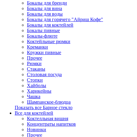
Бокалы для бренди
Бокалы для вина
Бокалы для воды
Бокалы для горячего "Айриш Кофе"
Бокалы для коктейлей
Бокалы пивные
Бокалы-флюте
Коктейльные рюмки
Креманки
Кружки пивные
Прочее
Рюмки
Стаканы
Столовая посуда
Стопки
Хайболы
Харикейны
Чашка
Шампанское-блюдца
Показать все Барное стекло
Все для коктейлей
Коктелльная вишня
Концентраты напитков
Новинки
Прочее