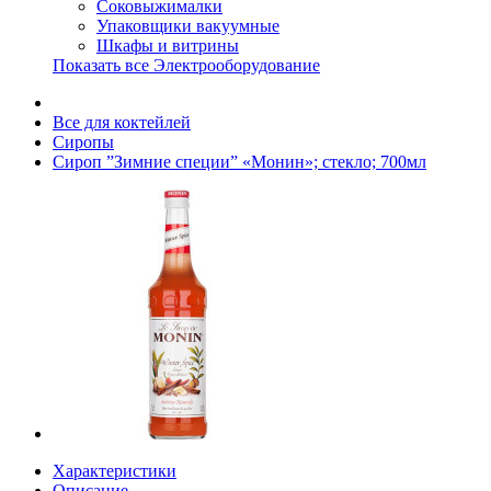
Соковыжималки
Упаковщики вакуумные
Шкафы и витрины
Показать все Электрооборудование
Все для коктейлей
Сиропы
Сироп ”Зимние специи” «Монин»; стекло; 700мл
Характеристики
Описание