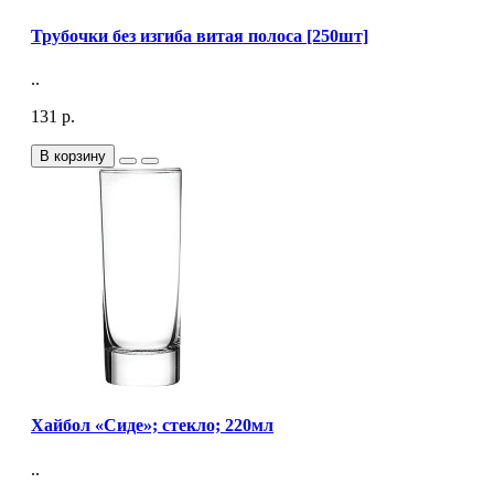
Трубочки без изгиба витая полоса [250шт]
..
131 р.
В корзину
Хайбол «Сиде»; стекло; 220мл
..