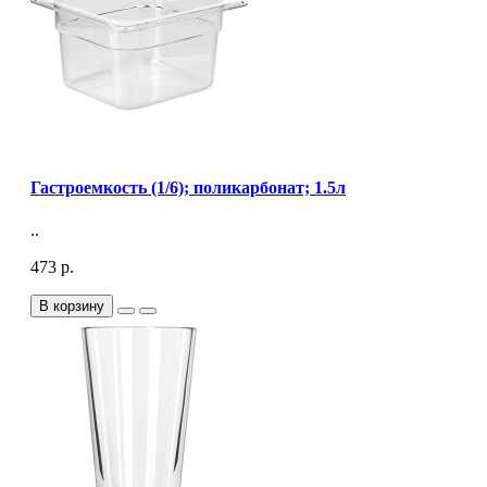
Гастроемкость (1/6); поликарбонат; 1.5л
..
473 р.
В корзину