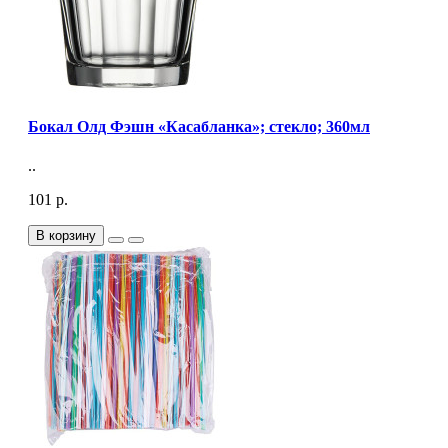
Бокал Олд Фэшн «Касабланка»; стекло; 360мл
..
101 р.
В корзину