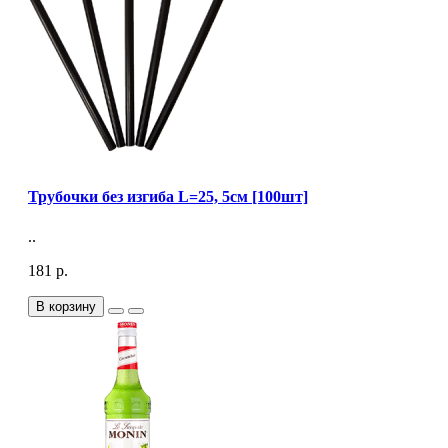
Трубочки без изгиба L=25, 5см [100шт]
..
181 р.
В корзину