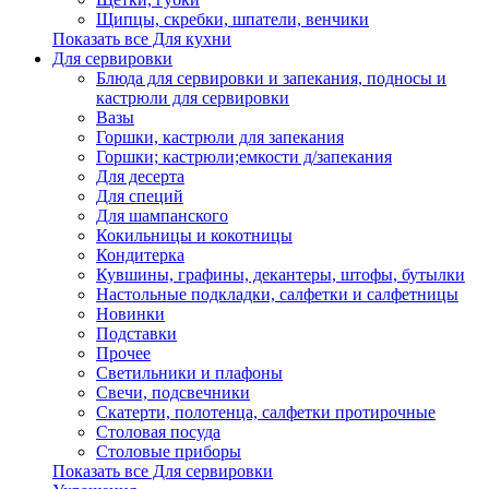
Щипцы, скребки, шпатели, венчики
Показать все Для кухни
Для сервировки
Блюда для сервировки и запекания, подносы и
кастрюли для сервировки
Вазы
Горшки, кастрюли для запекания
Горшки; кастрюли;емкости д/запекания
Для десерта
Для специй
Для шампанского
Кокильницы и кокотницы
Кондитерка
Кувшины, графины, декантеры, штофы, бутылки
Настольные подкладки, салфетки и салфетницы
Новинки
Подставки
Прочее
Светильники и плафоны
Свечи, подсвечники
Скатерти, полотенца, салфетки протирочные
Столовая посуда
Столовые приборы
Показать все Для сервировки