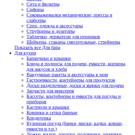
Сита и фильтры
Сифоны
Соковыжималки механические, прессы и
слайсеры
Спец. одежда и аксессуары
Струбцины и дозаторы
Таблички, держатели для ценников
Шейкеры, стаканы смесительные, стрейнеры
Показать все Для бара
Для кухни
Баранчики и крышки
Блюда и подносы для подачи, емкости, корзины
для закусок и хлеба
Вакуумные пакеты и аксессуары к ним
Гастроемкости, контейнеры для продуктов
Доски разделочные, доски и ящики для подачи
Запчасти для миксеров
Кассеты, контейнеры и емкости для посуды и
приборов
Кастрюли и крышки
Коврики и сетки барные
Кондитерка
Кухонная посуда (банки, миски, кадки, ковши,
емкости и т.п.)
Ложки, вилки, лопатки, половники, шумовки