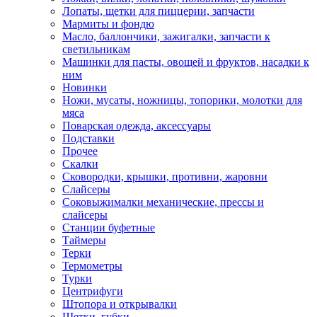
Лопаты, щетки для пиццерии, запчасти
Мармиты и фондю
Масло, баллончики, зажигалки, запчасти к
светильникам
Машинки для пасты, овощей и фруктов, насадки к
ним
Новинки
Ножи, мусаты, ножницы, топорики, молотки для
мяса
Поварская одежда, аксессуары
Подставки
Прочее
Скалки
Сковородки, крышки, противни, жаровни
Слайсеры
Соковыжималки механические, прессы и
слайсеры
Станции буфетные
Таймеры
Терки
Термометры
Турки
Центрифуги
Штопора и открывалки
Щетки, губки