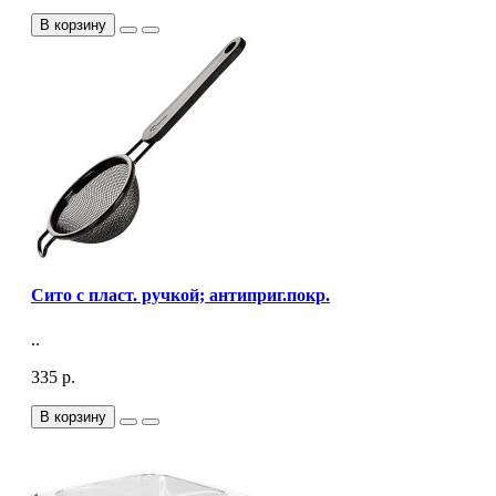
В корзину
Сито с пласт. ручкой; антиприг.покр.
..
335 р.
В корзину