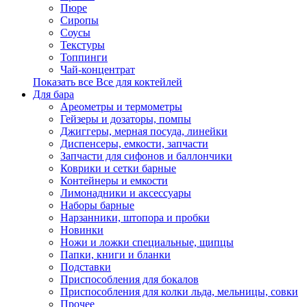
Пюре
Сиропы
Соусы
Текстуры
Топпинги
Чай-концентрат
Показать все Все для коктейлей
Для бара
Ареометры и термометры
Гейзеры и дозаторы, помпы
Джиггеры, мерная посуда, линейки
Диспенсеры, емкости, запчасти
Запчасти для сифонов и баллончики
Коврики и сетки барные
Контейнеры и емкости
Лимонадники и аксессуары
Наборы барные
Нарзанники, штопора и пробки
Новинки
Ножи и ложки специальные, щипцы
Папки, книги и бланки
Подставки
Приспособления для бокалов
Приспособления для колки льда, мельницы, совки
Прочее