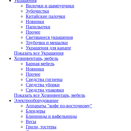
Украшения
Вилочки и шампурчики
Зубочистки
Китайские палочки
Новинки
Папильотки
Прочее
Светящиеся украшения
Трубочки и мешалки
Украшения для канапе
Показать все Украшения
Хозинвентарь, мебель
Барная мебель
Новинки
Прочее
Средства гигиены
Средства уборки
Средства упаковки
Показать все Хозинвентарь, мебель
Электрооборудование
Аппараты "кофе по-восточному"
Блендеры
Блинницы и вафельницы
Весы
Грили, тостеры