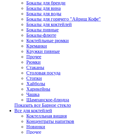
Бокалы для бренди
Бокалы для вина
Бокалы для воды
Бокалы для горячего "Айриш Кофе"
Бокалы для коктейлей
Бокалы пивные
Бокалы-флюте
Коктейльные рюмки
Креманки
Кружки пивные
Прочее
Рюмки
Стаканы
Столовая посуда
Стопки
Хайболы
Харикейны
Чашка
Шампанское-блюдца
Показать все Барное стекло
Все для коктейлей
Коктелльная вишня
Концентраты напитков
Новинки
Прочее