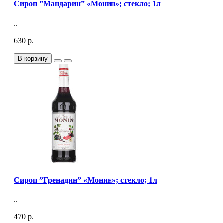
Сироп ”Мандарин” «Монин»; стекло; 1л
..
630 р.
В корзину
Сироп ”Гренадин” «Монин»; стекло; 1л
..
470 р.