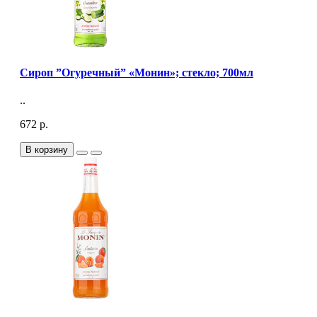
Сироп ”Огуречный” «Монин»; стекло; 700мл
..
672 р.
В корзину