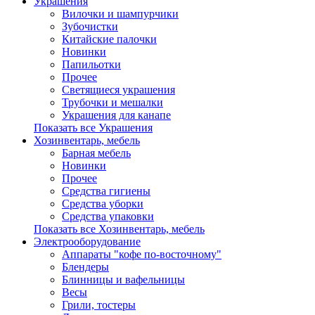
Украшения
Вилочки и шампурчики
Зубочистки
Китайские палочки
Новинки
Папильотки
Прочее
Светящиеся украшения
Трубочки и мешалки
Украшения для канапе
Показать все Украшения
Хозинвентарь, мебель
Барная мебель
Новинки
Прочее
Средства гигиены
Средства уборки
Средства упаковки
Показать все Хозинвентарь, мебель
Электрооборудование
Аппараты "кофе по-восточному"
Блендеры
Блинницы и вафельницы
Весы
Грили, тостеры