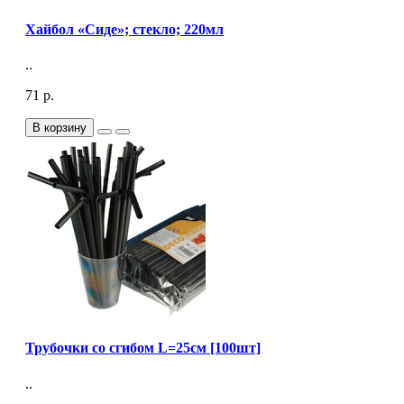
Хайбол «Сиде»; стекло; 220мл
..
71 р.
В корзину
Трубочки со сгибом L=25см [100шт]
..