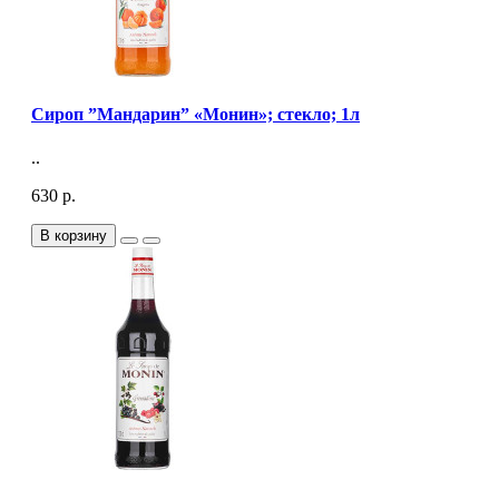
Сироп ”Мандарин” «Монин»; стекло; 1л
..
630 р.
В корзину