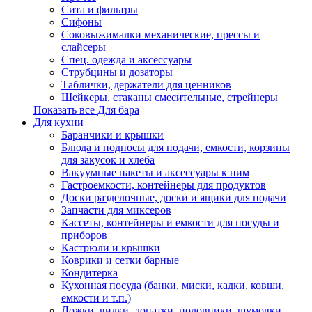
Сита и фильтры
Сифоны
Соковыжималки механические, прессы и
слайсеры
Спец. одежда и аксессуары
Струбцины и дозаторы
Таблички, держатели для ценников
Шейкеры, стаканы смесительные, стрейнеры
Показать все Для бара
Для кухни
Баранчики и крышки
Блюда и подносы для подачи, емкости, корзины
для закусок и хлеба
Вакуумные пакеты и аксессуары к ним
Гастроемкости, контейнеры для продуктов
Доски разделочные, доски и ящики для подачи
Запчасти для миксеров
Кассеты, контейнеры и емкости для посуды и
приборов
Кастрюли и крышки
Коврики и сетки барные
Кондитерка
Кухонная посуда (банки, миски, кадки, ковши,
емкости и т.п.)
Ложки, вилки, лопатки, половники, шумовки