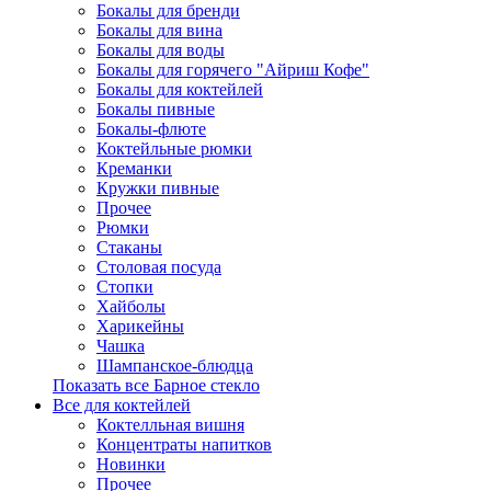
Бокалы для бренди
Бокалы для вина
Бокалы для воды
Бокалы для горячего "Айриш Кофе"
Бокалы для коктейлей
Бокалы пивные
Бокалы-флюте
Коктейльные рюмки
Креманки
Кружки пивные
Прочее
Рюмки
Стаканы
Столовая посуда
Стопки
Хайболы
Харикейны
Чашка
Шампанское-блюдца
Показать все Барное стекло
Все для коктейлей
Коктелльная вишня
Концентраты напитков
Новинки
Прочее