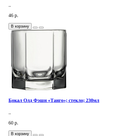
..
46 р.
В корзину
Бокал Олд Фэшн «Танго»; стекло; 230мл
..
60 р.
В корзину