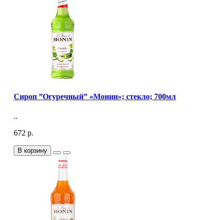
Сироп ”Огуречный” «Монин»; стекло; 700мл
..
672 р.
В корзину