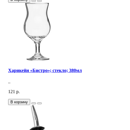
Харикейн «Бистро»; стекло; 380мл
..
121 р.
В корзину