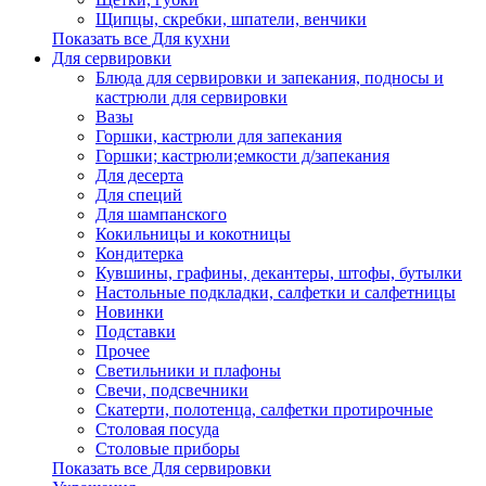
Щипцы, скребки, шпатели, венчики
Показать все Для кухни
Для сервировки
Блюда для сервировки и запекания, подносы и
кастрюли для сервировки
Вазы
Горшки, кастрюли для запекания
Горшки; кастрюли;емкости д/запекания
Для десерта
Для специй
Для шампанского
Кокильницы и кокотницы
Кондитерка
Кувшины, графины, декантеры, штофы, бутылки
Настольные подкладки, салфетки и салфетницы
Новинки
Подставки
Прочее
Светильники и плафоны
Свечи, подсвечники
Скатерти, полотенца, салфетки протирочные
Столовая посуда
Столовые приборы
Показать все Для сервировки