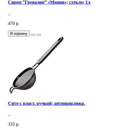
Сироп ”Гренадин” «Монин»; стекло; 1л
..
470 р.
В корзину
Сито с пласт. ручкой; антиприг.покр.
..
335 р.