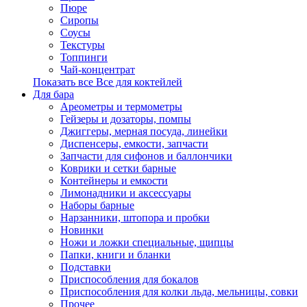
Пюре
Сиропы
Соусы
Текстуры
Топпинги
Чай-концентрат
Показать все Все для коктейлей
Для бара
Ареометры и термометры
Гейзеры и дозаторы, помпы
Джиггеры, мерная посуда, линейки
Диспенсеры, емкости, запчасти
Запчасти для сифонов и баллончики
Коврики и сетки барные
Контейнеры и емкости
Лимонадники и аксессуары
Наборы барные
Нарзанники, штопора и пробки
Новинки
Ножи и ложки специальные, щипцы
Папки, книги и бланки
Подставки
Приспособления для бокалов
Приспособления для колки льда, мельницы, совки
Прочее