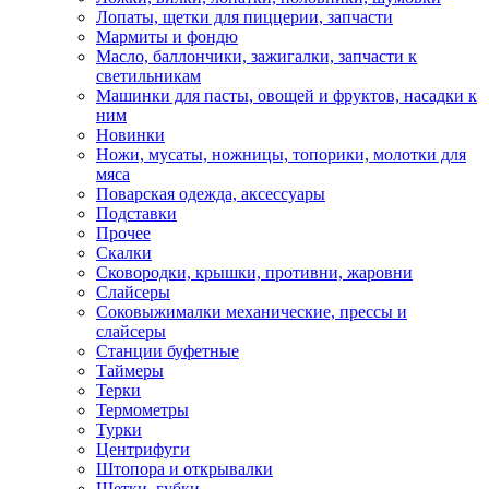
Лопаты, щетки для пиццерии, запчасти
Мармиты и фондю
Масло, баллончики, зажигалки, запчасти к
светильникам
Машинки для пасты, овощей и фруктов, насадки к
ним
Новинки
Ножи, мусаты, ножницы, топорики, молотки для
мяса
Поварская одежда, аксессуары
Подставки
Прочее
Скалки
Сковородки, крышки, противни, жаровни
Слайсеры
Соковыжималки механические, прессы и
слайсеры
Станции буфетные
Таймеры
Терки
Термометры
Турки
Центрифуги
Штопора и открывалки
Щетки, губки