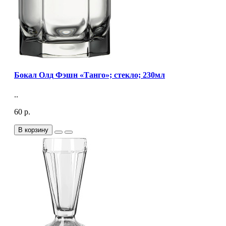
Бокал Олд Фэшн «Танго»; стекло; 230мл
..
60 р.
В корзину