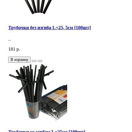
Трубочки без изгиба L=25, 5см [100шт]
..
181 р.
В корзину
Трубочки со сгибом L=25см [100шт]