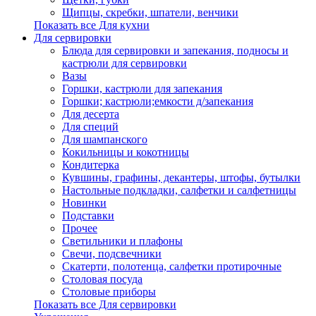
Щипцы, скребки, шпатели, венчики
Показать все Для кухни
Для сервировки
Блюда для сервировки и запекания, подносы и
кастрюли для сервировки
Вазы
Горшки, кастрюли для запекания
Горшки; кастрюли;емкости д/запекания
Для десерта
Для специй
Для шампанского
Кокильницы и кокотницы
Кондитерка
Кувшины, графины, декантеры, штофы, бутылки
Настольные подкладки, салфетки и салфетницы
Новинки
Подставки
Прочее
Светильники и плафоны
Свечи, подсвечники
Скатерти, полотенца, салфетки протирочные
Столовая посуда
Столовые приборы
Показать все Для сервировки