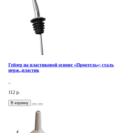
Гейзер на пластиковой основе «Проотель»; сталь
нерж.,пластик
..
112 р.
В корзину