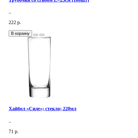
..
222 р.
В корзину
Хайбол «Сиде»; стекло; 220мл
..
71 р.