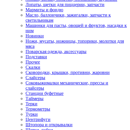
Лопаты, щетки для пиццерии, запчасти
Мармиты и фондю
Масло, баллончики, зажигалки, запчасти к
светильникам
Машинки для пасты, овощей и фруктов, насадки к
ним
Новинки
Ножи, мусаты, ножницы, топорики, молотки для
мяса
Поварская одежда, аксессуары
Подставки
Прочее
Скалки
Сковородки, крышки, противни, жаровни
Слайсеры
Соковыжималки механические, прессы и
слайсеры
Станции буфетные
Таймеры
Терки
Термометры
Турки
Центрифуги
Штопора и открывалки
Щетки, губки