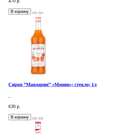
470 р.
В корзину
Сироп ”Мандарин” «Монин»; стекло; 1л
..
630 р.
В корзину