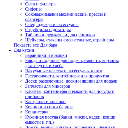
Сита и фильтры
Сифоны
Соковыжималки механические, прессы и
слайсеры
Спец. одежда и аксессуары
Струбцины и дозаторы
Таблички, держатели для ценников
Шейкеры, стаканы смесительные, стрейнеры
Показать все Для бара
Для кухни
Баранчики и крышки
Блюда и подносы для подачи, емкости, корзины
для закусок и хлеба
Вакуумные пакеты и аксессуары к ним
Гастроемкости, контейнеры для продуктов
Доски разделочные, доски и ящики для подачи
Запчасти для миксеров
Кассеты, контейнеры и емкости для посуды и
приборов
Кастрюли и крышки
Коврики и сетки барные
Кондитерка
Кухонная посуда (банки, миски, кадки, ковши,
емкости и т.п.)
Ложки, вилки, лопатки, половники, шумовки