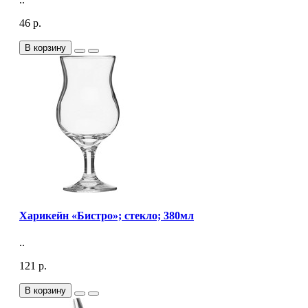
46 р.
В корзину
Харикейн «Бистро»; стекло; 380мл
..
121 р.
В корзину