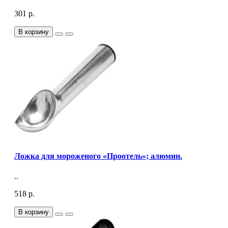
301 р.
В корзину
Ложка для мороженого «Проотель»; алюмин.
..
518 р.
В корзину