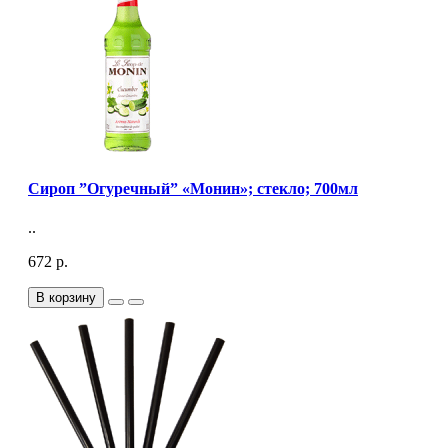
Сироп ”Огуречный” «Монин»; стекло; 700мл
..
672 р.
В корзину