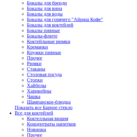
Бокалы для бренди
Бокалы для вина
Бокалы для воды
Бокалы для горячего "Айриш Кофе"
Бокалы для коктейлей
Бокалы пивные
Бокалы-флюте
Коктейльные рюмки
Креманки
Кружки пивные
Прочее
Рюмки
Стаканы
Столовая посуда
Стопки
Хайболы
Харикейны
Чашка
Шампанское-блюдца
Показать все Барное стекло
Все для коктейлей
Коктелльная вишня
Концентраты напитков
Новинки
Прочее