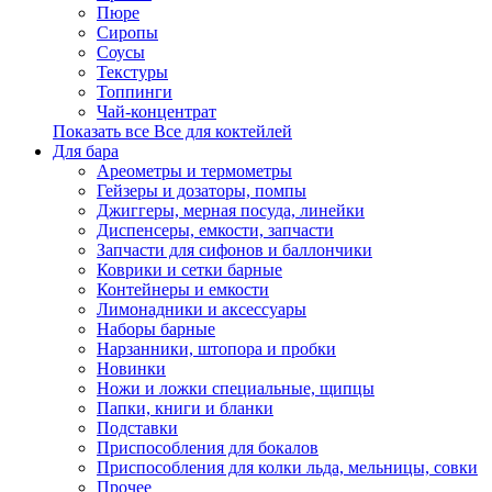
Пюре
Сиропы
Соусы
Текстуры
Топпинги
Чай-концентрат
Показать все Все для коктейлей
Для бара
Ареометры и термометры
Гейзеры и дозаторы, помпы
Джиггеры, мерная посуда, линейки
Диспенсеры, емкости, запчасти
Запчасти для сифонов и баллончики
Коврики и сетки барные
Контейнеры и емкости
Лимонадники и аксессуары
Наборы барные
Нарзанники, штопора и пробки
Новинки
Ножи и ложки специальные, щипцы
Папки, книги и бланки
Подставки
Приспособления для бокалов
Приспособления для колки льда, мельницы, совки
Прочее