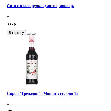
Сито с пласт. ручкой; антиприг.покр.
..
335 р.
В корзину
Сироп ”Гренадин” «Монин»; стекло; 1л
..