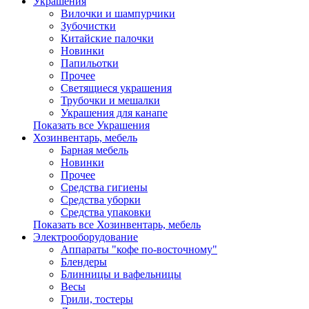
Украшения
Вилочки и шампурчики
Зубочистки
Китайские палочки
Новинки
Папильотки
Прочее
Светящиеся украшения
Трубочки и мешалки
Украшения для канапе
Показать все Украшения
Хозинвентарь, мебель
Барная мебель
Новинки
Прочее
Средства гигиены
Средства уборки
Средства упаковки
Показать все Хозинвентарь, мебель
Электрооборудование
Аппараты "кофе по-восточному"
Блендеры
Блинницы и вафельницы
Весы
Грили, тостеры