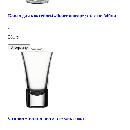
Бокал для коктейлей «Фонтанвеар»; стекло; 340мл
..
381 р.
В корзину
Стопка «Бостон шот»; стекло; 55мл
..