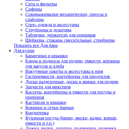
Сита и фильтры
Сифоны
Соковыжималки механические, прессы и
слайсеры
Спец. одежда и аксессуары
Струбцины и дозаторы
Таблички, держатели для ценников
Шейкеры, стаканы смесительные, стрейнеры
Показать все Для бара
Для кухни
Баранчики и крышки
Блюда и подносы для подачи, емкости, корзины
для закусок и хлеба
Вакуумные пакеты и аксессуары к ним
Гастроемкости, контейнеры для продуктов
Доски разделочные, доски и ящики для подачи
Запчасти для миксеров
Кассеты, контейнеры и емкости для посуды и
приборов
Кастрюли и крышки
Коврики и сетки барные
Кондитерка
Кухонная посуда (банки, миски, кадки, ковши,
емкости и т.п.)
Ложки, вилки, лопатки, половники, шумовки