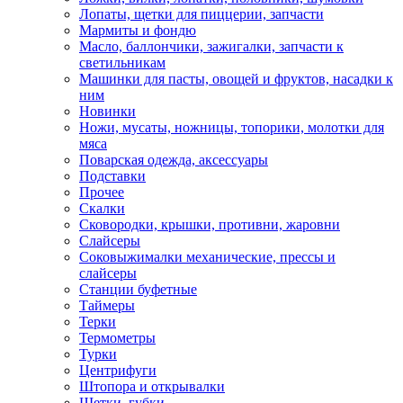
Лопаты, щетки для пиццерии, запчасти
Мармиты и фондю
Масло, баллончики, зажигалки, запчасти к
светильникам
Машинки для пасты, овощей и фруктов, насадки к
ним
Новинки
Ножи, мусаты, ножницы, топорики, молотки для
мяса
Поварская одежда, аксессуары
Подставки
Прочее
Скалки
Сковородки, крышки, противни, жаровни
Слайсеры
Соковыжималки механические, прессы и
слайсеры
Станции буфетные
Таймеры
Терки
Термометры
Турки
Центрифуги
Штопора и открывалки
Щетки, губки