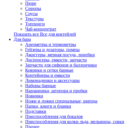
Пюре
Сиропы
Соусы
Текстуры
Топпинги
Чай-концентрат
Показать все Все для коктейлей
Для бара
Ареометры и термометры
Гейзеры и дозаторы, помпы
Джиггеры, мерная посуда, линейки
Диспенсеры, емкости, запчасти
Запчасти для сифонов и баллончики
Коврики и сетки барные
Контейнеры и емкости
Лимонадники и аксессуары
Наборы барные
Нарзанники, штопора и пробки
Новинки
Ножи и ложки специальные, щипцы
Папки, книги и бланки
Подставки
Приспособления для бокалов
Приспособления для колки льда, мельницы, совки
Прочее