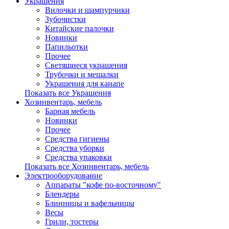
Украшения
Вилочки и шампурчики
Зубочистки
Китайские палочки
Новинки
Папильотки
Прочее
Светящиеся украшения
Трубочки и мешалки
Украшения для канапе
Показать все Украшения
Хозинвентарь, мебель
Барная мебель
Новинки
Прочее
Средства гигиены
Средства уборки
Средства упаковки
Показать все Хозинвентарь, мебель
Электрооборудование
Аппараты "кофе по-восточному"
Блендеры
Блинницы и вафельницы
Весы
Грили, тостеры