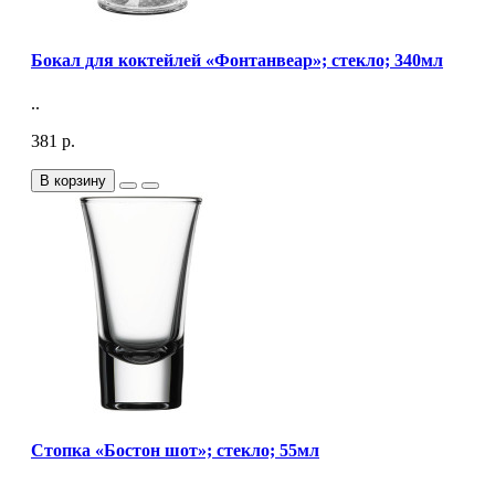
Бокал для коктейлей «Фонтанвеар»; стекло; 340мл
..
381 р.
В корзину
Стопка «Бостон шот»; стекло; 55мл
..