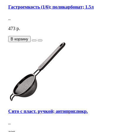
Гастроемкость (1/6); поликарбонат; 1.5л
..
473 р.
В корзину
Сито с пласт. ручкой; антиприг.покр.
..