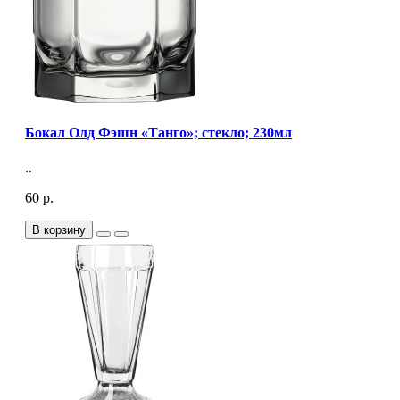
Бокал Олд Фэшн «Танго»; стекло; 230мл
..
60 р.
В корзину