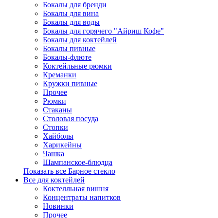
Бокалы для бренди
Бокалы для вина
Бокалы для воды
Бокалы для горячего "Айриш Кофе"
Бокалы для коктейлей
Бокалы пивные
Бокалы-флюте
Коктейльные рюмки
Креманки
Кружки пивные
Прочее
Рюмки
Стаканы
Столовая посуда
Стопки
Хайболы
Харикейны
Чашка
Шампанское-блюдца
Показать все Барное стекло
Все для коктейлей
Коктелльная вишня
Концентраты напитков
Новинки
Прочее