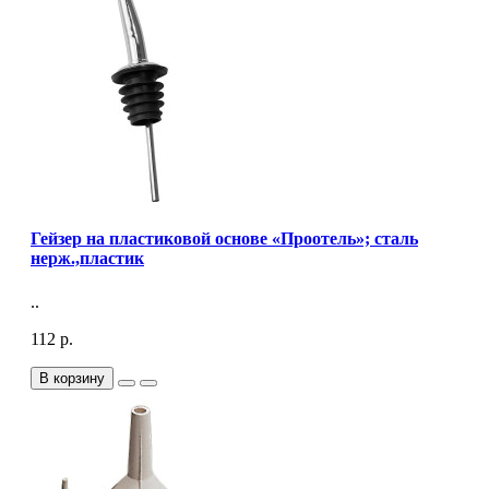
Гейзер на пластиковой основе «Проотель»; сталь
нерж.,пластик
..
112 р.
В корзину