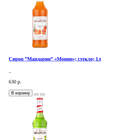
Сироп ”Мандарин” «Монин»; стекло; 1л
..
630 р.
В корзину