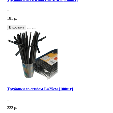
..
181 р.
В корзину
Трубочки со сгибом L=25см [100шт]
..
222 р.