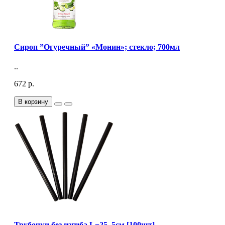
Сироп ”Огуречный” «Монин»; стекло; 700мл
..
672 р.
В корзину
Трубочки без изгиба L=25, 5см [100шт]