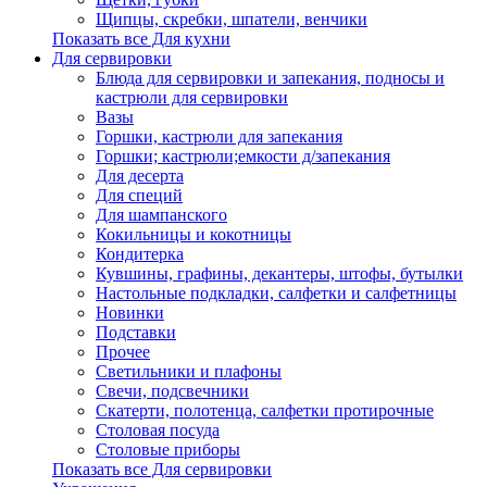
Щипцы, скребки, шпатели, венчики
Показать все Для кухни
Для сервировки
Блюда для сервировки и запекания, подносы и
кастрюли для сервировки
Вазы
Горшки, кастрюли для запекания
Горшки; кастрюли;емкости д/запекания
Для десерта
Для специй
Для шампанского
Кокильницы и кокотницы
Кондитерка
Кувшины, графины, декантеры, штофы, бутылки
Настольные подкладки, салфетки и салфетницы
Новинки
Подставки
Прочее
Светильники и плафоны
Свечи, подсвечники
Скатерти, полотенца, салфетки протирочные
Столовая посуда
Столовые приборы
Показать все Для сервировки