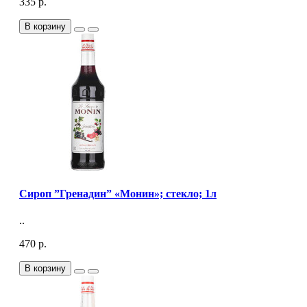
335 р.
В корзину
Сироп ”Гренадин” «Монин»; стекло; 1л
..
470 р.
В корзину