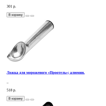
301 р.
В корзину
Ложка для мороженого «Проотель»; алюмин.
..
518 р.
В корзину